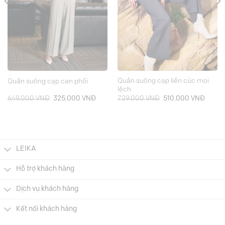
Quần suông cạp liền cúc moi
Quần suông cạp can phối
lệch
Giá
Giá
Giá
Giá
649.000
VNĐ
325.000
VNĐ
729.000
VNĐ
510.000
VNĐ
gốc
hiện
gốc
hiện
là:
tại
là:
tại
649.000 VNĐ.
là:
729.000 VNĐ.
là:
000 VNĐ.
325.000 VNĐ.
510.0
LEIKA
Hỗ trợ khách hàng
Dịch vụ khách hàng
Kết nối khách hàng