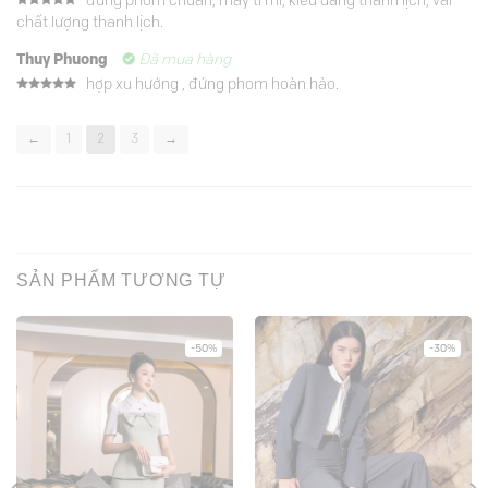
đứng phom chuẩn, may tỉ mỉ, kiểu dáng thanh lịch, vải
Được xếp
chất lượng thanh lịch.
hạng
5
5
sao
Thuy Phuong
Đã mua hàng
hợp xu hướng , đứng phom hoàn hảo.
Được xếp
hạng
5
5
sao
←
1
2
3
→
SẢN PHẨM TƯƠNG TỰ
-50%
-30%