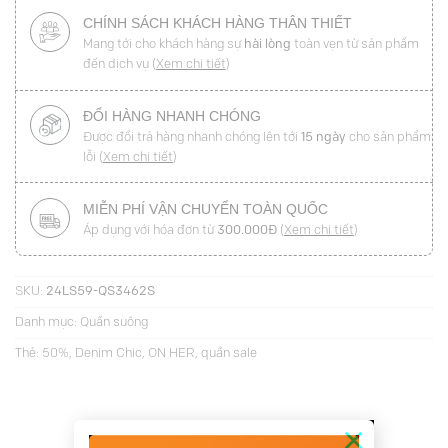
CHÍNH SÁCH KHÁCH HÀNG THÂN THIẾT
Mang tới cho khách hàng sự
hài lòng
toàn vẹn từ sản phẩm
đến dịch vụ (
Xem chi tiết
)
ĐỔI HÀNG NHANH CHÓNG
Được đổi trả hàng nhanh chóng lên tới
15 ngày
cho sản phẩm
lỗi (
Xem chi tiết
)
MIỄN PHÍ VẬN CHUYỂN TOÀN QUỐC
Áp dụng với hóa đơn từ
300.000Đ
(
Xem chi tiết
)
SKU:
24LS59-QS3462S
Danh mục:
Quần suông
Thẻ:
50%
,
Denim Chic
,
ON HER
,
quần sale
×