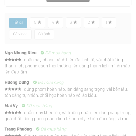
Tất cả
5
4
3
2
1
Có video
Có ảnh
Ngo Nhung Kieu
Đã mua hàng
quần này phong cách hiện đại tinh tế, vải chất lượng
Được xếp
thanh lịch, phong cách thời thượng, lên dáng thanh lịch. mình mặc
hạng
5
5
sao
lên đẹp lắm
Huong Dung
Đã mua hàng
đứng phom hoàn hảo, lên dáng sang trọng, vải bền lâu,
Được xếp
tôn dáng tự nhiên. phối hợp hoàn hảo với áo kiểu.
hạng
5
5
sao
Mai Vy
Đã mua hàng
quần may khéo léo, vải không nhăn, lên dáng sang trọng,
Được xếp
quá chất lượng phong cách tinh tế. hợp style hiện đại cùng sơ mi.
hạng
5
5
sao
Trang Phương
Đã mua hàng