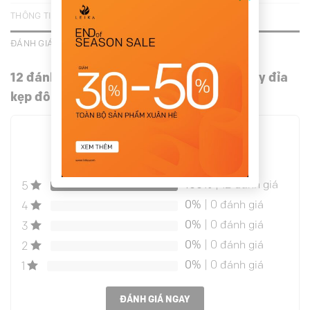
THÔNG TIN BỔ SUNG
ĐÁNH GIÁ (12)
12 đánh giá cho
Quần suông giả jean xếp ly đỉa
kẹp đôi
5.0
ĐÁNH GIÁ TRUNG BÌNH
100%
| 12 đánh giá
5
0%
| 0 đánh giá
4
0%
| 0 đánh giá
3
0%
| 0 đánh giá
2
0%
| 0 đánh giá
1
ĐÁNH GIÁ NGAY