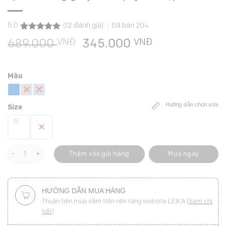
5.0
(
12
đánh giá)
Đã bán
204
5.0
12
trên 5
VNĐ
Giá
VNĐ
Giá
689.000
345.000
dựa trên
đánh giá
gốc
hiện
là:
tại
Màu
689.000 VNĐ.
là:
345.000 VNĐ
Hướng dẫn chọn size
Size
M
L
Quần suông giả jean xếp ly đỉa kẹp đôi số lượng
Thêm vào giỏ hàng
Mua ngay
HƯỚNG DẪN MUA HÀNG
Thuận tiện mua sắm trên nền tảng website LEIKA (
Xem chi
tiết
)