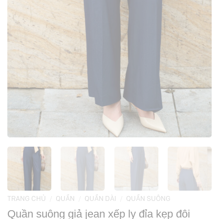
TRANG CHỦ
/
QUẦN
/
QUẦN DÀI
/
QUẦN SUÔNG
Quần suông giả jean xếp ly đỉa kẹp đôi