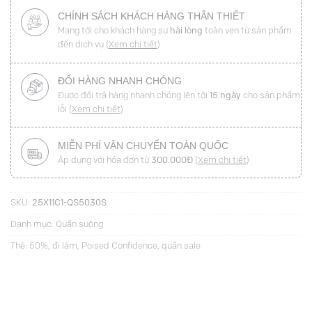
CHÍNH SÁCH KHÁCH HÀNG THÂN THIẾT
Mang tới cho khách hàng sự
hài lòng
toàn vẹn từ sản phẩm
đến dịch vụ (
Xem chi tiết
)
ĐỔI HÀNG NHANH CHÓNG
Được đổi trả hàng nhanh chóng lên tới
15 ngày
cho sản phẩm
lỗi (
Xem chi tiết
)
MIỄN PHÍ VẬN CHUYỂN TOÀN QUỐC
Áp dụng với hóa đơn từ
300.000Đ
(
Xem chi tiết
)
SKU:
25X11C1-QS5030S
Danh mục:
Quần suông
Thẻ:
50%
,
đi làm
,
Poised Confidence
,
quần sale