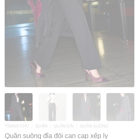
TRANG CHỦ
/
QUẦN
/
QUẦN DÀI
/
QUẦN SUÔNG
Quần suông đỉa đôi can cạp xếp ly