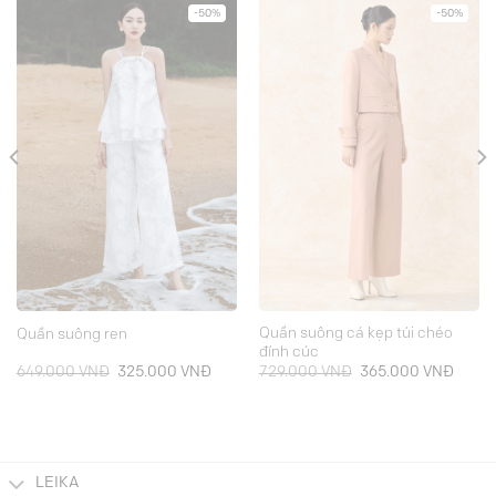
-50%
-50%
Quần suông cá kẹp túi chéo
Quần suông ren
đính cúc
Giá
Giá
Giá
Giá
649.000
VNĐ
325.000
VNĐ
729.000
VNĐ
365.000
VNĐ
gốc
hiện
gốc
hiện
là:
tại
là:
tại
649.000 VNĐ.
là:
729.000 VNĐ.
là:
000 VNĐ.
325.000 VNĐ.
365.0
LEIKA