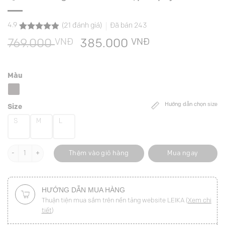
4.9
(
21
đánh giá)
Đã bán
243
4.9
21
trên 5
VNĐ
Giá
VNĐ
Giá
769.000
385.000
dựa trên
đánh giá
gốc
hiện
là:
tại
Màu
769.000 VNĐ.
là:
385.000 VNĐ
Hướng dẫn chọn size
Size
S
M
L
Quần suông đỉa đôi can cạp xếp ly số lượng
Thêm vào giỏ hàng
Mua ngay
HƯỚNG DẪN MUA HÀNG
Thuận tiện mua sắm trên nền tảng website LEIKA (
Xem chi
tiết
)