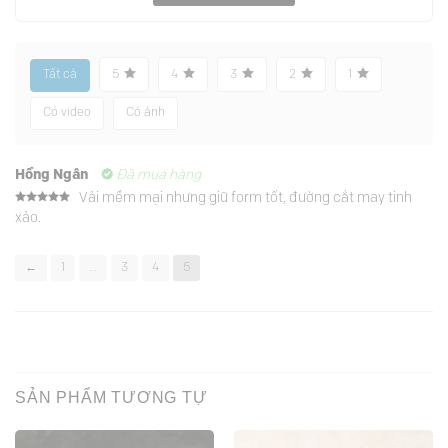
Tất cả
5
4
3
2
1
Có video
Có ảnh
Hồng Ngân
Đã mua hàng
Vải mềm mại nhưng giữ form tốt, đường cắt may tinh
Được xếp
xảo.
hạng
5
5
sao
←
1
…
3
4
5
SẢN PHẨM TƯƠNG TỰ