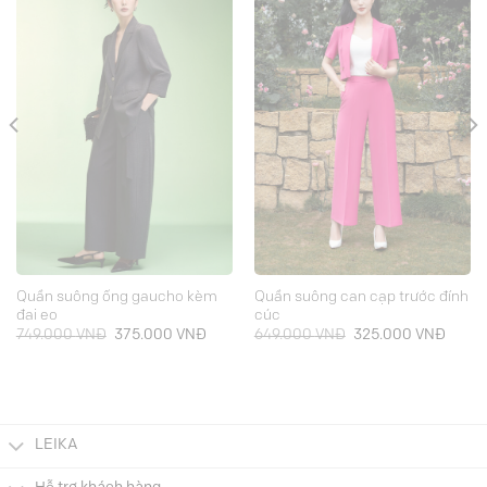
Quần suông ống gaucho kèm
Quần suông can cạp trước đính
đai eo
cúc
Giá
Giá
Giá
Giá
749.000
VNĐ
375.000
VNĐ
649.000
VNĐ
325.000
VNĐ
gốc
hiện
gốc
hiện
là:
tại
là:
tại
749.000 VNĐ.
là:
649.000 VNĐ.
là:
000 VNĐ.
375.000 VNĐ.
325.0
LEIKA