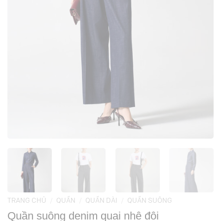
TRANG CHỦ
/
QUẦN
/
QUẦN DÀI
/
QUẦN SUÔNG
Quần suông denim quai nhê đôi