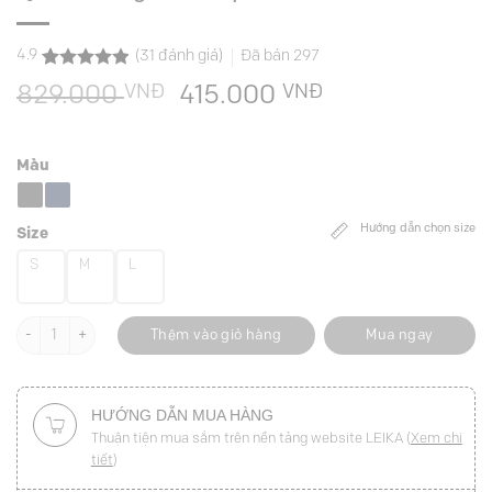
4.9
(
31
đánh giá)
Đã bán
297
4.9
31
trên 5
VNĐ
Giá
VNĐ
Giá
829.000
415.000
dựa trên
đánh giá
gốc
hiện
là:
tại
Màu
829.000 VNĐ.
là:
415.000 VNĐ.
Hướng dẫn chọn size
Size
S
M
L
Quần suông denim quai nhê đôi số lượng
Thêm vào giỏ hàng
Mua ngay
HƯỚNG DẪN MUA HÀNG
Thuận tiện mua sắm trên nền tảng website LEIKA (
Xem chi
tiết
)