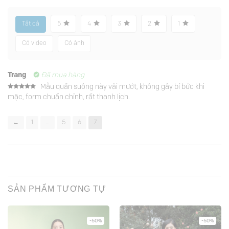
Tất cả
5
4
3
2
1
Có video
Có ảnh
Trang
Đã mua hàng
Mẫu quần suông này vải mướt, không gây bí bức khi
Được xếp
mặc, form chuẩn chỉnh, rất thanh lịch.
hạng
5
5
sao
←
1
…
5
6
7
SẢN PHẨM TƯƠNG TỰ
-50%
-50%