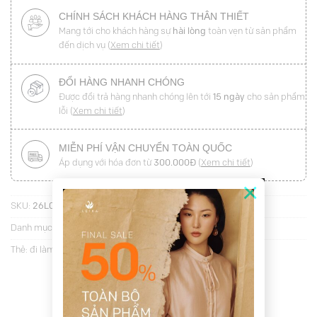
CHÍNH SÁCH KHÁCH HÀNG THÂN THIẾT
Mang tới cho khách hàng sự
hài lòng
toàn vẹn từ sản phẩm
đến dịch vụ (
Xem chi tiết
)
ĐỔI HÀNG NHANH CHÓNG
Được đổi trả hàng nhanh chóng lên tới
15 ngày
cho sản phẩm
lỗi (
Xem chi tiết
)
MIỄN PHÍ VẬN CHUYỂN TOÀN QUỐC
Áp dụng với hóa đơn từ
300.000Đ
(
Xem chi tiết
)
×
SKU:
26L03C1-QS5345S
Danh mục:
Quần suông
Thẻ:
đi làm
,
T4 26