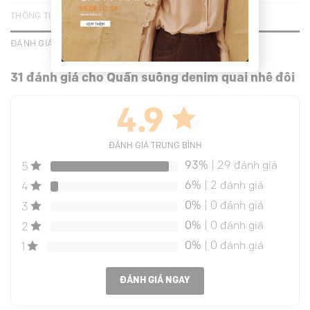
THÔNG TIN BỔ SUNG
ĐÁNH GIÁ (31)
31 đánh giá cho
Quần suông denim quai nhê đôi
4.9
ĐÁNH GIÁ TRUNG BÌNH
93%
| 29 đánh giá
5
6%
| 2 đánh giá
4
0%
| 0 đánh giá
3
0%
| 0 đánh giá
2
0%
| 0 đánh giá
1
ĐÁNH GIÁ NGAY