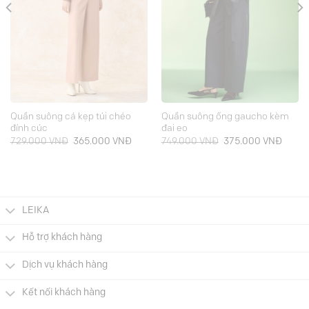
Quần suông cá kẹp túi chéo
Quần suông ống gaucho kèm
đính cúc
đai eo
Giá
Giá
Giá
Giá
729.000
VNĐ
365.000
VNĐ
749.000
VNĐ
375.000
VNĐ
gốc
hiện
gốc
hiện
là:
tại
là:
tại
729.000 VNĐ.
là:
749.000 VNĐ.
là:
000 VNĐ.
365.000 VNĐ.
375.0
LEIKA
Hỗ trợ khách hàng
Dịch vụ khách hàng
Kết nối khách hàng