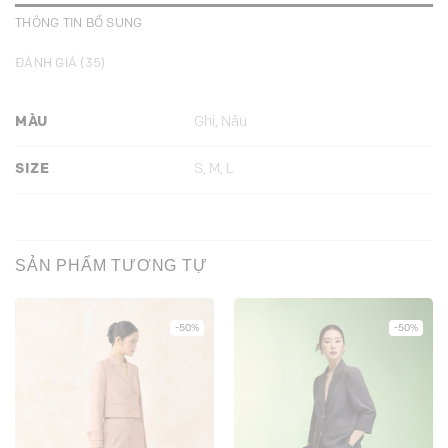
THÔNG TIN BỔ SUNG
ĐÁNH GIÁ (35)
MÀU
Ghi, Nâu
SIZE
S, M, L
SẢN PHẨM TƯƠNG TỰ
-50%
-50%