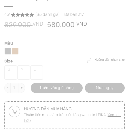
4.9
(
35
đánh giá)
Đã bán
317
4.9
35
trên 5
VNĐ
Giá
VNĐ
Giá
829.000
580.000
dựa trên
đánh giá
gốc
hiện
là:
tại
Màu
829.000 VNĐ.
là:
580.000 VNĐ
Hướng dẫn chọn size
Size
S
M
L
Quần suông cạp cách điệu luồn D số lượng
Thêm vào giỏ hàng
Mua ngay
HƯỚNG DẪN MUA HÀNG
Thuận tiện mua sắm trên nền tảng website LEIKA (
Xem chi
tiết
)