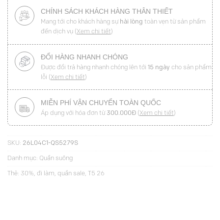
CHÍNH SÁCH KHÁCH HÀNG THÂN THIẾT
Mang tới cho khách hàng sự
hài lòng
toàn vẹn từ sản phẩm
đến dịch vụ (
Xem chi tiết
)
ĐỔI HÀNG NHANH CHÓNG
Được đổi trả hàng nhanh chóng lên tới
15 ngày
cho sản phẩm
lỗi (
Xem chi tiết
)
MIỄN PHÍ VẬN CHUYỂN TOÀN QUỐC
Áp dụng với hóa đơn từ
300.000Đ
(
Xem chi tiết
)
SKU:
26L04C1-QS5279S
Danh mục:
Quần suông
Thẻ:
30%
,
đi làm
,
quần sale
,
T5 26