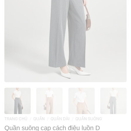
TRANG CHỦ
/
QUẦN
/
QUẦN DÀI
/
QUẦN SUÔNG
Quần suông cạp cách điệu luồn D