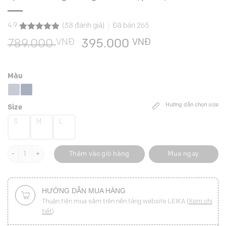
4.9
(
38
đánh giá)
Đã bán
265
4.9
38
trên 5
VNĐ
Giá
VNĐ
Giá
789.000
395.000
dựa trên
đánh giá
gốc
hiện
là:
tại
Màu
789.000 VNĐ.
là:
395.000 VNĐ
Hướng dẫn chọn size
Size
S
M
L
Quần suông can gấu đỉa cạp chặn đôi số lượng
Thêm vào giỏ hàng
Mua ngay
HƯỚNG DẪN MUA HÀNG
Thuận tiện mua sắm trên nền tảng website LEIKA (
Xem chi
tiết
)