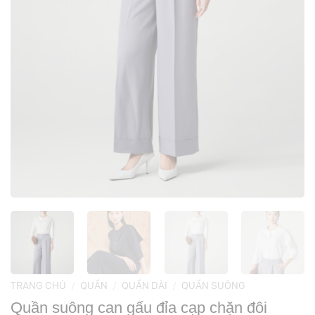
TRANG CHỦ
/
QUẦN
/
QUẦN DÀI
/
QUẦN SUÔNG
Quần suông can gấu đỉa cạp chặn đôi