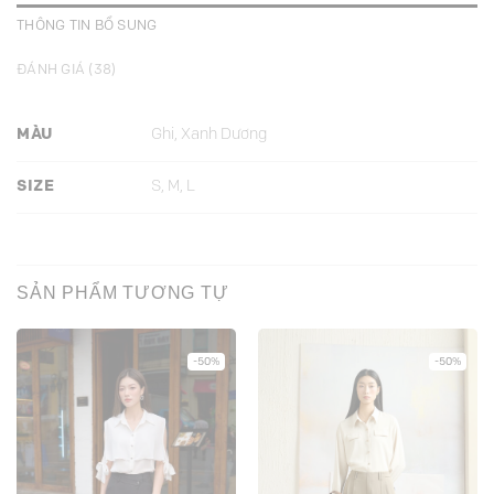
THÔNG TIN BỔ SUNG
ĐÁNH GIÁ (38)
MÀU
Ghi, Xanh Dương
SIZE
S, M, L
SẢN PHẨM TƯƠNG TỰ
-50%
-50%