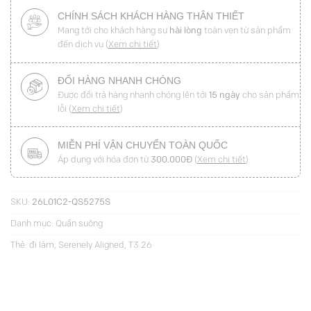
CHÍNH SÁCH KHÁCH HÀNG THÂN THIẾT
Mang tới cho khách hàng sự
hài lòng
toàn vẹn từ sản phẩm
đến dịch vụ (
Xem chi tiết
)
ĐỔI HÀNG NHANH CHÓNG
Được đổi trả hàng nhanh chóng lên tới
15 ngày
cho sản phẩm
lỗi (
Xem chi tiết
)
MIỄN PHÍ VẬN CHUYỂN TOÀN QUỐC
Áp dụng với hóa đơn từ
300.000Đ
(
Xem chi tiết
)
SKU:
26L01C2-QS5275S
Danh mục:
Quần suông
Thẻ:
đi làm
,
Serenely Aligned
,
T3 26