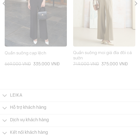
Quần suông moi giả đỉa đôi cá
Quần suông cạp lệch
sườn
Giá
Giá
Giá
Giá
669.000
VNĐ
335.000
VNĐ
749.000
VNĐ
375.000
VNĐ
gốc
hiện
gốc
hiện
là:
tại
là:
tại
669.000 VNĐ.
là:
749.000 VNĐ.
là:
.000 VNĐ.
335.000 VNĐ.
375.0
LEIKA
Hỗ trợ khách hàng
Dịch vụ khách hàng
Kết nối khách hàng