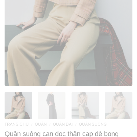
TRANG CHỦ
/
QUẦN
/
QUẦN DÀI
/
QUẦN SUÔNG
Quần suông can dọc thân cạp đè bong