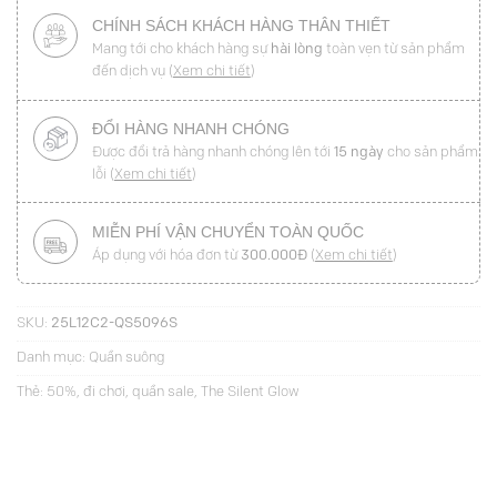
CHÍNH SÁCH KHÁCH HÀNG THÂN THIẾT
Mang tới cho khách hàng sự
hài lòng
toàn vẹn từ sản phẩm
đến dịch vụ (
Xem chi tiết
)
ĐỔI HÀNG NHANH CHÓNG
Được đổi trả hàng nhanh chóng lên tới
15 ngày
cho sản phẩm
lỗi (
Xem chi tiết
)
MIỄN PHÍ VẬN CHUYỂN TOÀN QUỐC
Áp dụng với hóa đơn từ
300.000Đ
(
Xem chi tiết
)
SKU:
25L12C2-QS5096S
Danh mục:
Quần suông
Thẻ:
50%
,
đi chơi
,
quần sale
,
The Silent Glow