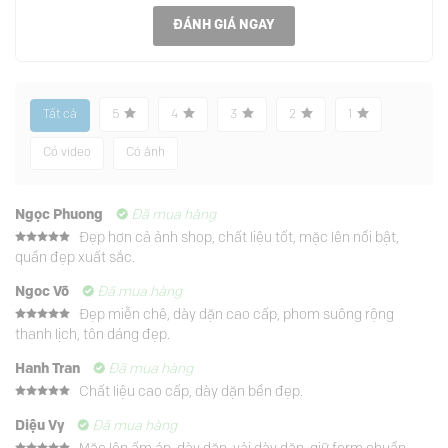
ĐÁNH GIÁ NGAY
Tất cả
5
4
3
2
1
Có video
Có ảnh
Ngọc Phuong
Đã mua hàng
Đẹp hơn cả ảnh shop, chất liệu tốt, mặc lên nổi bật,
Được xếp
quần đẹp xuất sắc.
hạng
5
5
sao
Ngoc Võ
Đã mua hàng
Đẹp miễn chê, dày dặn cao cấp, phom suông rộng
Được xếp
thanh lịch, tôn dáng đẹp.
hạng
5
5
sao
Hanh Tran
Đã mua hàng
Chất liệu cao cấp, dày dặn bền đẹp.
Được xếp
hạng
5
5
Diệu Vy
Đã mua hàng
sao