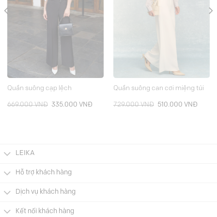
Quần suông cạp lệch
Quần suông can cơi miệng túi
Giá
Giá
Giá
Giá
669.000
VNĐ
335.000
VNĐ
729.000
VNĐ
510.000
VNĐ
gốc
hiện
gốc
hiện
là:
tại
là:
tại
669.000 VNĐ.
là:
729.000 VNĐ.
là:
000 VNĐ.
335.000 VNĐ.
510.0
LEIKA
Hỗ trợ khách hàng
Dịch vụ khách hàng
Kết nối khách hàng