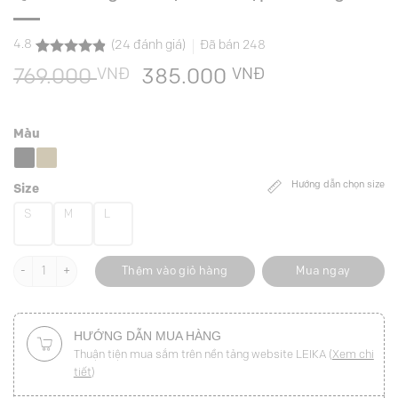
4.8
(
24
đánh giá)
Đã bán
248
4.8
24
trên 5
VNĐ
Giá
VNĐ
Giá
769.000
385.000
dựa trên
đánh giá
gốc
hiện
là:
tại
Màu
769.000 VNĐ.
là:
385.000 VNĐ
Hướng dẫn chọn size
Size
S
M
L
Quần suông can dọc thân cạp đè bong số lượng
Thêm vào giỏ hàng
Mua ngay
HƯỚNG DẪN MUA HÀNG
Thuận tiện mua sắm trên nền tảng website LEIKA (
Xem chi
tiết
)