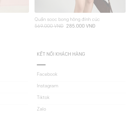
Quần sooc bong hông đính cúc
Giá
Giá
Giá
569.000
VNĐ
285.000
VNĐ
hiện
gốc
hiện
tại
là:
tại
là:
569.000 VNĐ.
là:
265.000 VNĐ.
285.000 VNĐ.
KẾT NỐI KHÁCH HÀNG
Facebook
Instagram
Tiktok
Zalo