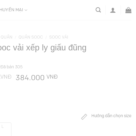
HUYẾN MẠI
QUẦN
/
QUẦN SOOC
/
SOOC VẢI
oc vải xếp ly giấu đũng
Đã bán
305
VNĐ
Giá
VNĐ
Giá
0
384.000
gốc
hiện
là:
tại
549.000 VNĐ.
là:
384.000 VNĐ.
Hướng dẫn chọn size
L