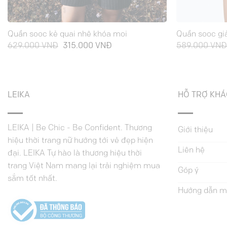
Quần sooc kẻ quai nhê khóa moi
Quần sooc gi
Giá
Giá
629.000
VNĐ
315.000
VNĐ
589.000
VN
gốc
hiện
là:
tại
629.000 VNĐ.
là:
315.000 VNĐ.
LEIKA
HỖ TRỢ KH
LEIKA | Be Chic - Be Confident. Thương
Giới thiệu
hiệu thời trang nữ hướng tới vẻ đẹp hiện
Liên hệ
đại. LEIKA Tự hào là thương hiệu thời
trang Việt Nam mang lại trải nghiệm mua
Góp ý
sắm tốt nhất.
Hướng dẫn m