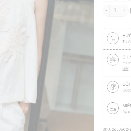
Quần sooc vải
HƯỚ
Thuậ
CHÍ
Mang
tiết
)
ĐỔI
Được
MIỄ
Áp d
SKU:
26L06C2-