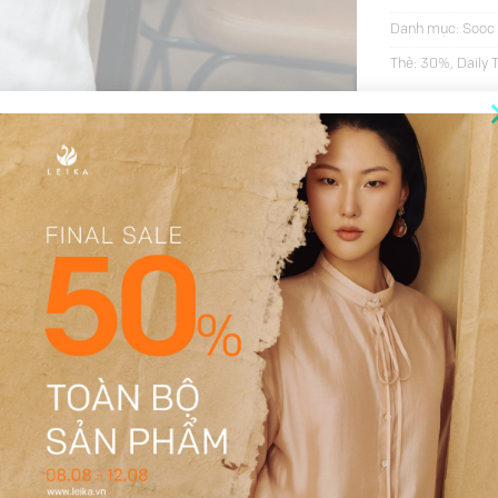
Danh mục:
Sooc 
Thẻ:
30%
,
Daily 
THÔNG TIN BỔ SUNG
Be
S, M, L