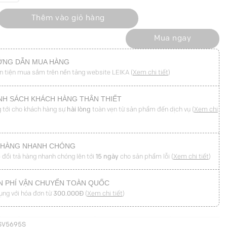
 xếp ly giấu đũng số lượng
Thêm vào giỏ hàng
Mua ngay
NG DẪN MUA HÀNG
n tiện mua sắm trên nền tảng website LEIKA (
Xem chi tiết
)
NH SÁCH KHÁCH HÀNG THÂN THIẾT
 tới cho khách hàng sự
hài lòng
toàn vẹn từ sản phẩm đến dịch vụ (
Xem chi
 HÀNG NHANH CHÓNG
 đổi trả hàng nhanh chóng lên tới
15 ngày
cho sản phẩm lỗi (
Xem chi tiết
)
N PHÍ VẬN CHUYỂN TOÀN QUỐC
ụng với hóa đơn từ
300.000Đ
(
Xem chi tiết
)
SV5695S