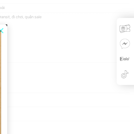
vải
Transit
,
đi chơi
,
quần sale
×