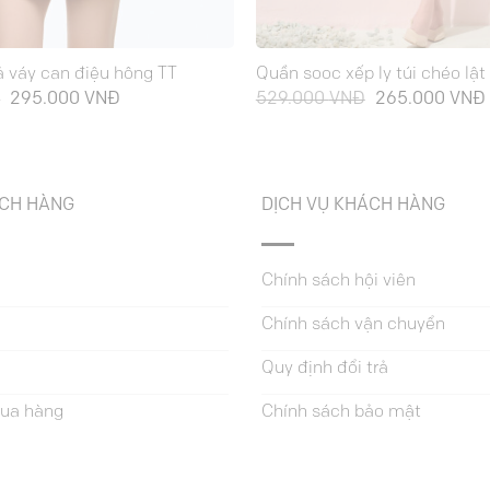
ả váy can điệu hông TT
Quần sooc xếp ly túi chéo lật
Giá
Giá
Giá
Đ
295.000
VNĐ
529.000
VNĐ
265.000
VNĐ
gốc
hiện
gốc
là:
tại
là:
589.000 VNĐ.
là:
529.000 VNĐ.
295.000 VNĐ.
ÁCH HÀNG
DỊCH VỤ KHÁCH HÀNG
Chính sách hội viên
Chính sách vận chuyển
Quy định đổi trả
ua hàng
Chính sách bảo mật