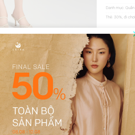
Danh mục:
Quần
Thẻ:
30%
,
đi chơ
THÔNG TIN BỔ SUNG
ĐÁNH GIÁ (41)
Be, Đen
S, M, L