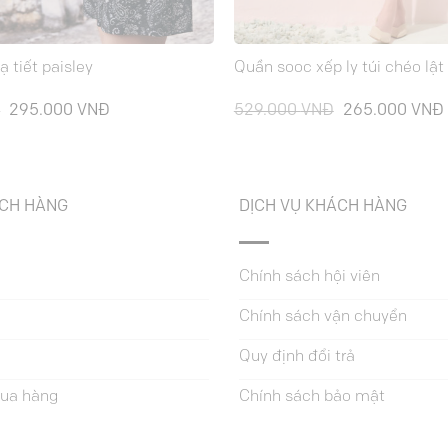
 tiết paisley
Quần sooc xếp ly túi chéo lật
Giá
Giá
Giá
Đ
295.000
VNĐ
529.000
VNĐ
265.000
VNĐ
gốc
hiện
gốc
là:
tại
là:
589.000 VNĐ.
là:
529.000 VNĐ.
295.000 VNĐ.
ÁCH HÀNG
DỊCH VỤ KHÁCH HÀNG
Chính sách hội viên
Chính sách vận chuyển
Quy định đổi trả
ua hàng
Chính sách bảo mật