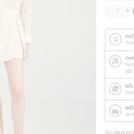
Quần sooc giả 
HƯỚ
Thuậ
CHÍ
Mang
tiết
)
ĐỔI
Được
MIỄ
Áp d
SKU:
26L04C2-