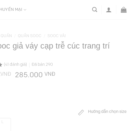
HUYẾN MẠI
QUẦN
/
QUẦN SOOC
/
SOOC VẢI
oc giả váy cạp trễ cúc trang trí
(
41
đánh giá)
Đã bán
290
VNĐ
Giá
VNĐ
Giá
0
285.000
gốc
hiện
là:
tại
569.000 VNĐ.
là:
285.000 VNĐ.
Hướng dẫn chọn size
L