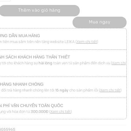
váy cạp trễ cúc trang trí số lượng
Thêm vào giỏ hàng
Mua ngay
NG DẪN MUA HÀNG
n tiện mua sắm trên nền tảng website LEIKA (
Xem chi tiết
)
NH SÁCH KHÁCH HÀNG THÂN THIẾT
 tới cho khách hàng sự
hài lòng
toàn vẹn từ sản phẩm đến dịch vụ (
Xem chi
 HÀNG NHANH CHÓNG
 đổi trả hàng nhanh chóng lên tới
15 ngày
cho sản phẩm lỗi (
Xem chi tiết
)
N PHÍ VẬN CHUYỂN TOÀN QUỐC
ụng với hóa đơn từ
300.000Đ
(
Xem chi tiết
)
SG5596S