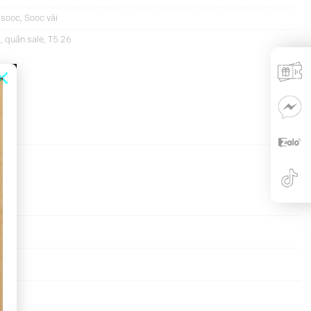
 sooc
,
Sooc vải
i
,
quần sale
,
T5 26
×