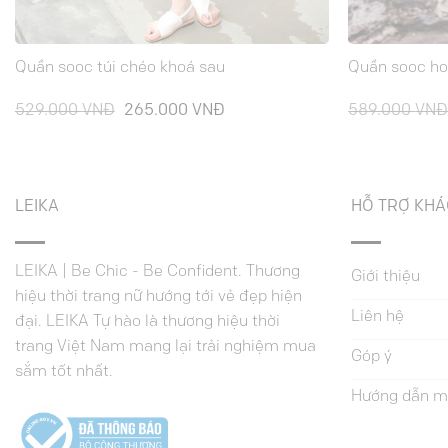
Quần sooc túi chéo khoá sau
Quần sooc hoạ
Giá
Giá
529.000
VNĐ
265.000
VNĐ
589.000
VN
gốc
hiện
là:
tại
529.000 VNĐ.
là:
265.000 VNĐ.
LEIKA
HỖ TRỢ KH
LEIKA | Be Chic - Be Confident. Thương
Giới thiệu
hiệu thời trang nữ hướng tới vẻ đẹp hiện
Liên hệ
đại. LEIKA Tự hào là thương hiệu thời
trang Việt Nam mang lại trải nghiệm mua
Góp ý
sắm tốt nhất.
Hướng dẫn m