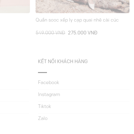
Quần sooc xếp ly cạp quai nhê cài cúc
Giá
Giá
Giá
549.000
VNĐ
275.000
VNĐ
hiện
gốc
hiện
tại
là:
tại
là:
549.000 VNĐ.
là:
265.000 VNĐ.
275.000 VNĐ.
KẾT NỐI KHÁCH HÀNG
Facebook
Instagram
Tiktok
Zalo