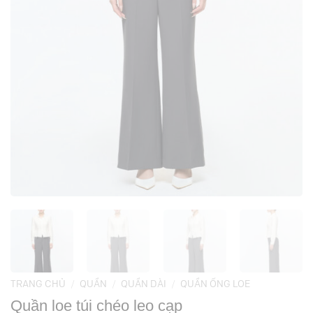
TRANG CHỦ
/
QUẦN
/
QUẦN DÀI
/
QUẦN ỐNG LOE
Quần loe túi chéo leo cạp