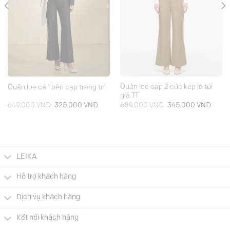
Quần loe cạp 2 cúc kẹp lé túi
Quần loe cá 1 bên cạp trang trí
giả TT
Giá
Giá
Giá
Giá
649.000
VNĐ
325.000
VNĐ
689.000
VNĐ
345.000
VNĐ
gốc
hiện
gốc
hiện
là:
tại
là:
tại
649.000 VNĐ.
là:
689.000 VNĐ.
là:
000 VNĐ.
325.000 VNĐ.
345.0
LEIKA
Hỗ trợ khách hàng
Dịch vụ khách hàng
Kết nối khách hàng