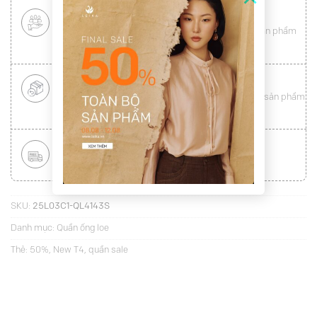
CHÍNH SÁCH KHÁCH HÀNG THÂN THIẾT
Mang tới cho khách hàng sự
hài lòng
toàn vẹn từ sản phẩm
đến dịch vụ (
Xem chi tiết
)
ĐỔI HÀNG NHANH CHÓNG
Được đổi trả hàng nhanh chóng lên tới
15 ngày
cho sản phẩm
lỗi (
Xem chi tiết
)
MIỄN PHÍ VẬN CHUYỂN TOÀN QUỐC
Áp dụng với hóa đơn từ
300.000Đ
(
Xem chi tiết
)
SKU:
25L03C1-QL4143S
Danh mục:
Quần ống loe
Thẻ:
50%
,
New T4
,
quần sale