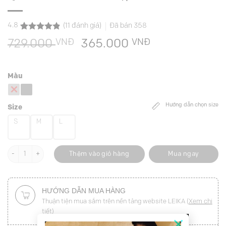
4.8
(
11
đánh giá)
Đã bán
358
4.8
11
trên 5
VNĐ
Giá
VNĐ
Giá
729.000
365.000
dựa trên
đánh giá
gốc
hiện
là:
tại
Màu
729.000 VNĐ.
là:
365.000 VNĐ
Hướng dẫn chọn size
Size
S
M
L
Quần loe túi chéo leo cạp số lượng
Thêm vào giỏ hàng
Mua ngay
HƯỚNG DẪN MUA HÀNG
Thuận tiện mua sắm trên nền tảng website LEIKA (
Xem chi
tiết
)
×