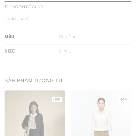
THÔNG TIN BỔ SUNG
ĐÁNH GIÁ (11)
MÀU
Đen, Ghi
SIZE
S, M, L
SẢN PHẨM TƯƠNG TỰ
-50%
-50%