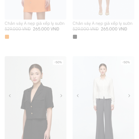
Chân váy A nẹp giả xếp ly sườn
Chân váy A nẹp giả xếp ly sườn
Giá
Giá
Giá
Giá
529.000
VNĐ
265.000
VNĐ
529.000
VNĐ
265.000
VNĐ
gốc
hiện
gốc
hiện
là:
tại
là:
tại
529.000 VNĐ.
là:
529.000 VNĐ.
là:
265.000 VNĐ.
265.0
-50%
-50%