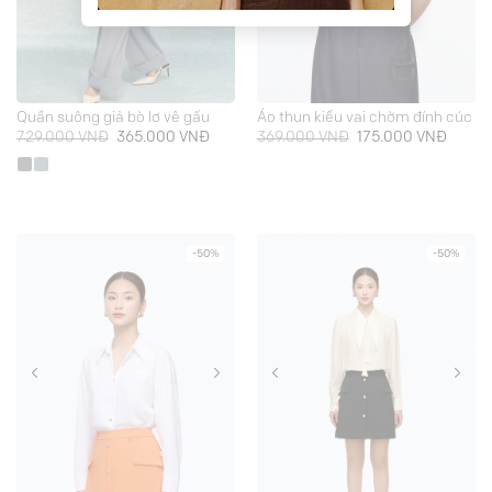
Quần suông giả bò lơ vê gấu
Áo thun kiểu vai chờm đính cúc
Giá
Giá
Giá
Giá
729.000
VNĐ
365.000
VNĐ
369.000
VNĐ
175.000
VNĐ
gốc
hiện
gốc
hiện
là:
tại
là:
tại
729.000 VNĐ.
là:
369.000 VNĐ.
là:
365.000 VNĐ.
175.00
-50%
-50%