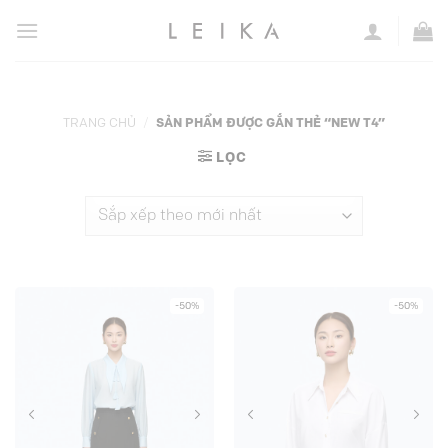
Chuyển
đến
nội
dung
TRANG CHỦ
/
SẢN PHẨM ĐƯỢC GẮN THẺ “NEW T4”
LỌC
-50%
-50%