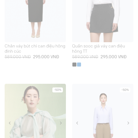
Chân váy bút chì can điệu hông
Quần sooc giả váy can điệu
đính cúc
hông TT
Giá
Giá
Giá
Giá
589.000
VNĐ
295.000
VNĐ
589.000
VNĐ
295.000
VNĐ
gốc
hiện
gốc
hiện
là:
tại
là:
tại
589.000 VNĐ.
là:
589.000 VNĐ.
là:
295.000 VNĐ.
295.0
-50%
-50%