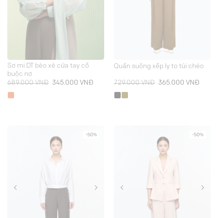
Sơ mi DT bèo xẻ cửa tay cổ
Quần suông xếp ly to túi chéo
buộc nơ
Giá
Giá
Giá
Giá
689.000
VNĐ
345.000
VNĐ
729.000
VNĐ
365.000
VNĐ
gốc
hiện
gốc
hiện
là:
tại
là:
tại
689.000 VNĐ.
là:
729.000 VNĐ.
là:
345.000 VNĐ.
365.0
-50%
-50%