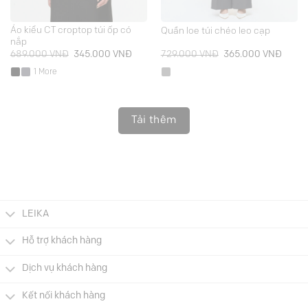
Áo kiểu CT croptop túi ốp có
Quần loe túi chéo leo cạp
nắp
Giá
Giá
Giá
Giá
689.000
VNĐ
345.000
VNĐ
729.000
VNĐ
365.000
VNĐ
gốc
hiện
gốc
hiện
là:
tại
là:
tại
1 More
689.000 VNĐ.
là:
729.000 VNĐ.
là:
345.000 VNĐ.
365.0
Tải thêm
LEIKA
Hỗ trợ khách hàng
Dịch vụ khách hàng
Kết nối khách hàng