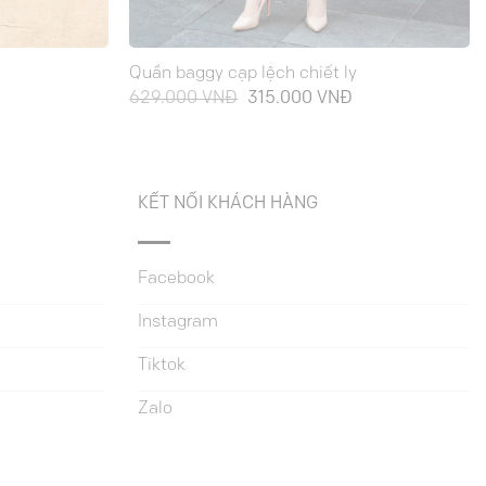
Quần baggy cạp lệch chiết ly
Giá
Giá
Giá
629.000
VNĐ
315.000
VNĐ
hiện
gốc
hiện
ại
là:
tại
à:
629.000 VNĐ.
là:
325.000 VNĐ.
315.000 VNĐ.
KẾT NỐI KHÁCH HÀNG
Facebook
Instagram
Tiktok
Zalo