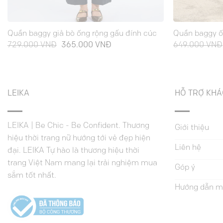
Quần baggy giả bò ống rộng gấu đính cúc
Quần baggy ốn
Giá
Giá
729.000
VNĐ
365.000
VNĐ
649.000
VNĐ
gốc
hiện
là:
tại
729.000 VNĐ.
là:
365.000 VNĐ.
LEIKA
HỖ TRỢ KH
LEIKA | Be Chic - Be Confident. Thương
Giới thiệu
hiệu thời trang nữ hướng tới vẻ đẹp hiện
Liên hệ
đại. LEIKA Tự hào là thương hiệu thời
trang Việt Nam mang lại trải nghiệm mua
Góp ý
sắm tốt nhất.
Hướng dẫn m