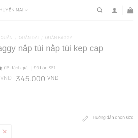
HUYẾN MẠI
QUẦN
/
QUẦN DÀI
/
QUẦN BAGGY
ggy nắp túi nắp túi kẹp cạp
(
18
đánh giá)
Đã bán
381
VNĐ
Giá
VNĐ
Giá
0
345.000
gốc
hiện
là:
tại
689.000 VNĐ.
là:
345.000 VNĐ.
Hướng dẫn chọn size
L