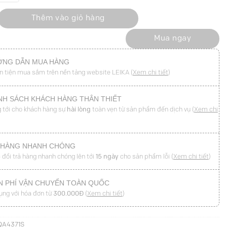
p túi nắp túi kẹp cạp số lượng
Thêm vào giỏ hàng
Mua ngay
NG DẪN MUA HÀNG
n tiện mua sắm trên nền tảng website LEIKA (
Xem chi tiết
)
NH SÁCH KHÁCH HÀNG THÂN THIẾT
 tới cho khách hàng sự
hài lòng
toàn vẹn từ sản phẩm đến dịch vụ (
Xem chi
 HÀNG NHANH CHÓNG
 đổi trả hàng nhanh chóng lên tới
15 ngày
cho sản phẩm lỗi (
Xem chi tiết
)
N PHÍ VẬN CHUYỂN TOÀN QUỐC
ụng với hóa đơn từ
300.000Đ
(
Xem chi tiết
)
QA4371S