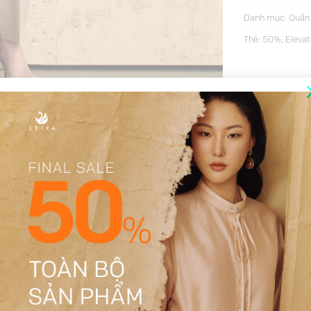
Danh mục:
Quần
Thẻ:
50%
,
Elevat
THÔNG TIN BỔ SUNG
ĐÁNH GIÁ (18)
Be, Đen, Ghi
S, M, L