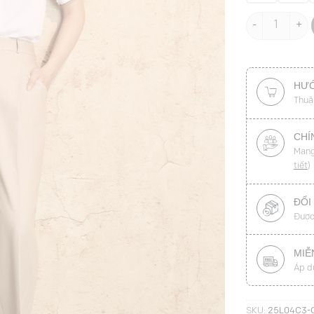
Quần baggy nắ
HƯỚ
Thuậ
CHÍ
Mang
tiết
)
ĐỔI
Được
MIỄ
Áp d
SKU:
25L04C3-