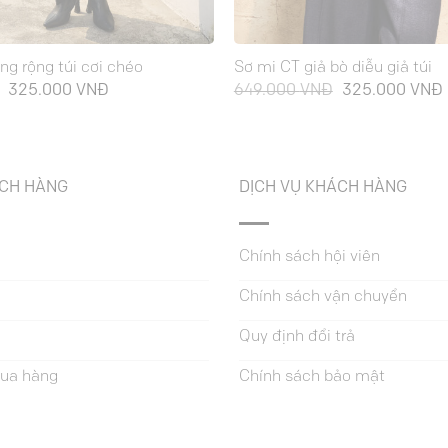
g rộng túi cơi chéo
Sơ mi CT giả bò diễu giả túi
Giá
Giá
Giá
325.000
VNĐ
649.000
VNĐ
325.000
VNĐ
gốc
hiện
gốc
là:
tại
là:
t
649.000 VNĐ.
là:
649.000 VNĐ.
l
325.000 VNĐ.
ÁCH HÀNG
DỊCH VỤ KHÁCH HÀNG
Chính sách hội viên
Chính sách vận chuyển
Quy định đổi trả
ua hàng
Chính sách bảo mật