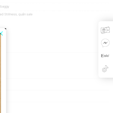
 baggy
ed Stillness
,
quần sale
×