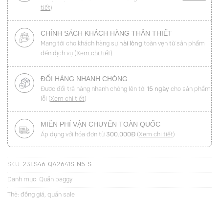
tiết
)
CHÍNH SÁCH KHÁCH HÀNG THÂN THIẾT
Mang tới cho khách hàng sự
hài lòng
toàn vẹn từ sản phẩm
đến dịch vụ (
Xem chi tiết
)
ĐỔI HÀNG NHANH CHÓNG
Được đổi trả hàng nhanh chóng lên tới
15 ngày
cho sản phẩm
lỗi (
Xem chi tiết
)
MIỄN PHÍ VẬN CHUYỂN TOÀN QUỐC
Áp dụng với hóa đơn từ
300.000Đ
(
Xem chi tiết
)
SKU:
23LS46-QA2641S-N5-S
Danh mục:
Quần baggy
Thẻ:
đồng giá
,
quần sale