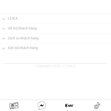
là:
tại
là:
tại
589.000 VNĐ.
là:
689.000 VNĐ.
là:
000 VNĐ.
295.000 VNĐ.
345.0
LEIKA
Hỗ trợ khách hàng
Dịch vụ khách hàng
Kết nối khách hàng
Copyright 2026 © LEIKA