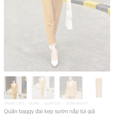
TRANG CHỦ
/
QUẦN
/
QUẦN DÀI
/
QUẦN BAGGY
Quần baggy đai kẹp sườn nắp túi giả