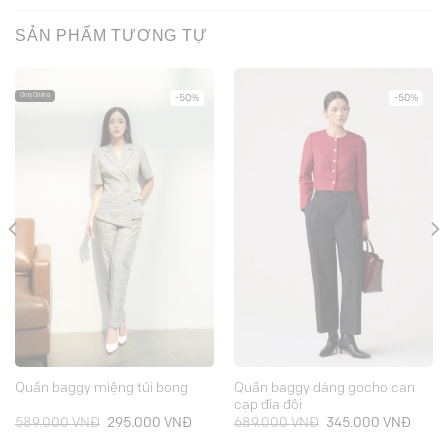
SẢN PHẨM TƯƠNG TỰ
Only Online
-50%
-50%
Quần baggy dáng gocho can
Quần baggy miệng túi bong
cạp đỉa đôi
Giá
Giá
Giá
Giá
589.000
VNĐ
295.000
VNĐ
689.000
VNĐ
345.000
VNĐ
gốc
hiện
gốc
hiện