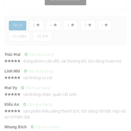
Tất cả
5
4
3
2
1
Có video
Có ảnh
Trúc Mai
Đã mua hàng
đứng phom cân đối, vải thoáng khí, tôn dáng hoàn mỹ.
Được xếp
hạng
5
5
Linh Nhi
Đã mua hàng
sao
vải không co rút.
Được xếp
hạng
5
5
Mai Vy
Đã mua hàng
sao
vải không nhăn. quần rất xinh
Được xếp
hạng
5
5
Kiều An
Đã mua hàng
sao
sản phẩm kiểu dáng thanh lịch, tôn dáng nổi bật. hợp với
Được xếp
sơ mi hiện đại.
hạng
5
5
sao
Nhung Bích
Đã mua hàng