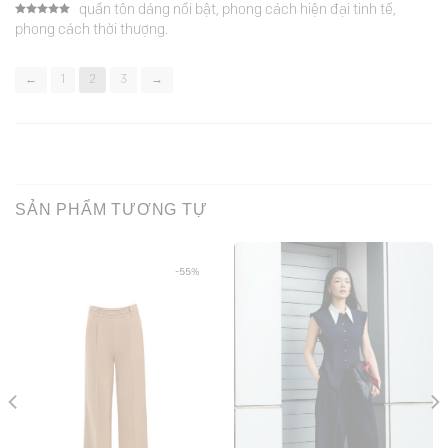
quần tôn dáng nổi bật, phong cách hiện đại tinh tế,
Được xếp
phong cách thời thượng.
hạng
5
5
sao
←
1
2
3
→
SẢN PHẨM TƯƠNG TỰ
-55%