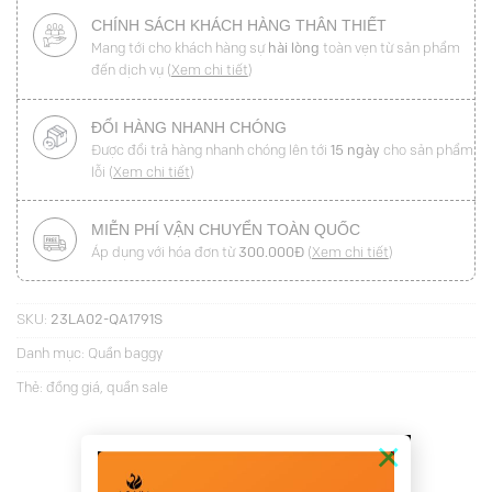
CHÍNH SÁCH KHÁCH HÀNG THÂN THIẾT
Mang tới cho khách hàng sự
hài lòng
toàn vẹn từ sản phẩm
đến dịch vụ (
Xem chi tiết
)
ĐỔI HÀNG NHANH CHÓNG
Được đổi trả hàng nhanh chóng lên tới
15 ngày
cho sản phẩm
lỗi (
Xem chi tiết
)
MIỄN PHÍ VẬN CHUYỂN TOÀN QUỐC
Áp dụng với hóa đơn từ
300.000Đ
(
Xem chi tiết
)
SKU:
23LA02-QA1791S
Danh mục:
Quần baggy
Thẻ:
đồng giá
,
quần sale
×