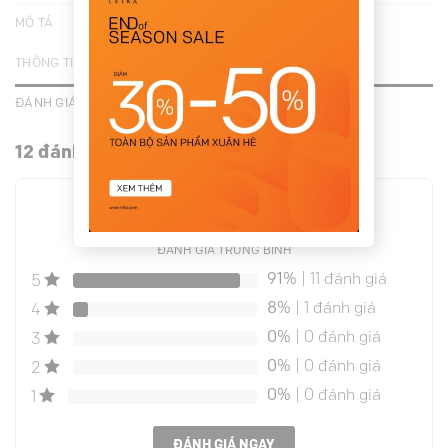
MÔ TẢ
THÔNG TIN BỔ SUNG
ĐÁNH GIÁ (12)
12 đánh giá cho
Quần baggy bấu mí cạp
4.9
ĐÁNH GIÁ TRUNG BÌNH
91%
| 11 đánh giá
5
8%
| 1 đánh giá
4
0%
| 0 đánh giá
3
0%
| 0 đánh giá
2
0%
| 0 đánh giá
1
ĐÁNH GIÁ NGAY