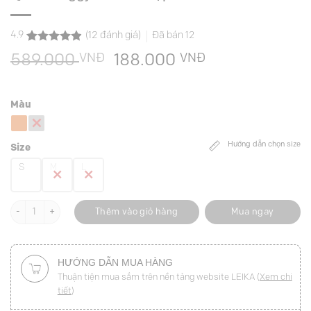
4.9
(
12
đánh giá)
Đã bán
12
4.9
12
trên 5
VNĐ
Giá
VNĐ
Giá
589.000
188.000
dựa trên
đánh giá
gốc
hiện
là:
tại
Màu
589.000 VNĐ.
là:
188.000 VNĐ.
Hướng dẫn chọn size
Size
S
M
L
Quần baggy bấu mí cạp số lượng
Thêm vào giỏ hàng
Mua ngay
HƯỚNG DẪN MUA HÀNG
Thuận tiện mua sắm trên nền tảng website LEIKA (
Xem chi
tiết
)