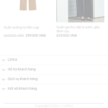
Quần gocho xếp ly sườn, gấu
Quần suông túi liền cạp
đính cúc
Giá
Giá
669.000
VNĐ
299.000
VNĐ
829.000
VNĐ
gốc
hiện
là:
tại
669.000 VNĐ.
là:
000 VNĐ.
299.000 VNĐ.
LEIKA
Hỗ trợ khách hàng
Dịch vụ khách hàng
Kết nối khách hàng
Copyright 2026 © LEIKA