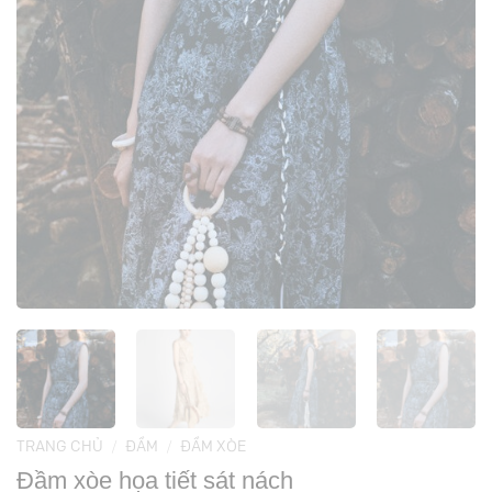
TRANG CHỦ
/
ĐẦM
/
ĐẦM XÒE
Đầm xòe họa tiết sát nách