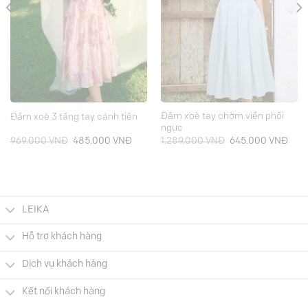
Đầm xoè tay chờm viền phối
Đầm xoè 3 tầng tay cánh tiên
ngực
Giá
Giá
Giá
Giá
969.000
VNĐ
485.000
VNĐ
1.289.000
VNĐ
645.000
VNĐ
gốc
hiện
gốc
hiện
là:
tại
là:
tại
969.000 VNĐ.
là:
1.289.000 VNĐ.
là:
000 VNĐ.
485.000 VNĐ.
645.
LEIKA
Hỗ trợ khách hàng
Dịch vụ khách hàng
Kết nối khách hàng