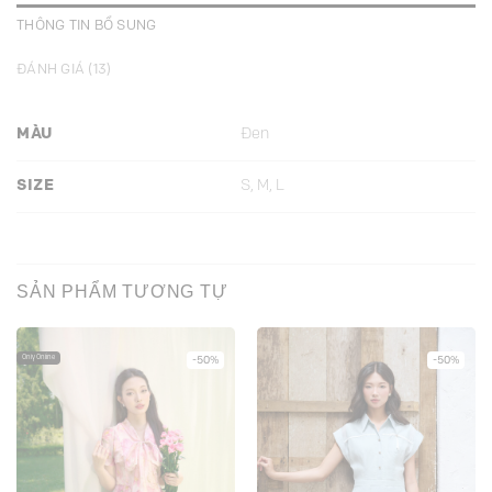
THÔNG TIN BỔ SUNG
ĐÁNH GIÁ (13)
MÀU
Đen
SIZE
S, M, L
SẢN PHẨM TƯƠNG TỰ
Only Online
-50%
-50%