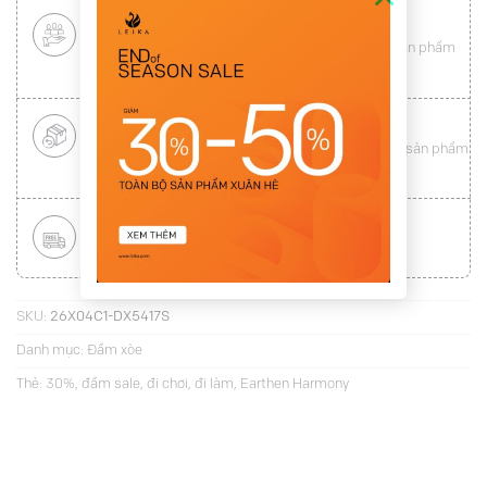
CHÍNH SÁCH KHÁCH HÀNG THÂN THIẾT
Mang tới cho khách hàng sự
hài lòng
toàn vẹn từ sản phẩm
đến dịch vụ (
Xem chi tiết
)
ĐỔI HÀNG NHANH CHÓNG
Được đổi trả hàng nhanh chóng lên tới
15 ngày
cho sản phẩm
lỗi (
Xem chi tiết
)
MIỄN PHÍ VẬN CHUYỂN TOÀN QUỐC
Áp dụng với hóa đơn từ
300.000Đ
(
Xem chi tiết
)
SKU:
26X04C1-DX5417S
Danh mục:
Đầm xòe
Thẻ:
30%
,
đầm sale
,
đi chơi
,
đi làm
,
Earthen Harmony