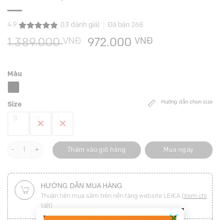
4.9
(
13
đánh giá)
Đã bán
268
4.9
13
trên 5
VNĐ
Giá
VNĐ
Giá
1.389.000
972.000
dựa trên
đánh giá
gốc
hiện
là:
tại
Màu
1.389.000 VNĐ.
là:
972.000 VN
Hướng dẫn chọn size
Size
S
M
L
Đầm xòe họa tiết sát nách số lượng
Thêm vào giỏ hàng
Mua ngay
HƯỚNG DẪN MUA HÀNG
Thuận tiện mua sắm trên nền tảng website LEIKA (
Xem chi
tiết
)
×