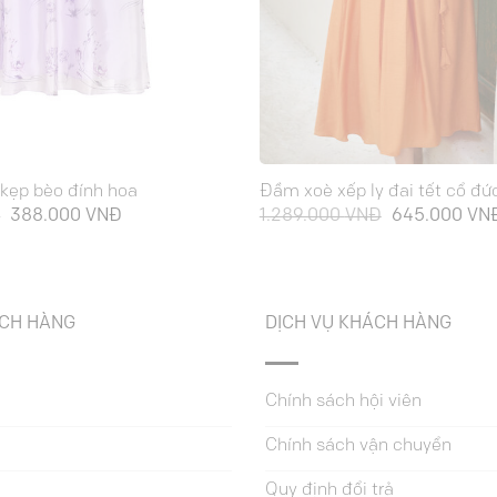
 kẹp bèo đính hoa
Đầm xoè xếp ly đai tết cổ đứ
Giá
Giá
Giá
Đ
388.000
VNĐ
1.289.000
VNĐ
645.000
VN
gốc
hiện
gốc
là:
tại
là:
929.000 VNĐ.
là:
1.289.000 VN
388.000 VNĐ.
ÁCH HÀNG
DỊCH VỤ KHÁCH HÀNG
Chính sách hội viên
Chính sách vận chuyển
Quy định đổi trả