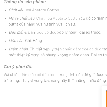
Thông tin sản phẩm:
Chất liệu:
vải Acetate Cotton
.
Mô tả chất liệu:
Chất liệu Acetate Cotton
có độ co giãn 
outfit của nàng vừa nữ tính vừa lịch sự.
Đặc điểm
:
Đầm xòe cổ đức
xếp ly hông, đai eo trước.
Màu sắc:
Ghi, Hồng
Điểm nhấn:
Chi tiết xếp ly trên
chiếc đầm xòe cổ đức
tạo
một thiết kế công sở nhưng không nhàm chán. Đai eo trư
Gợi ý phối đồ:
Với chiếc
đầm xòe cổ đức tone trung tín
h nên để giữ được v
trẻ trung. Thay vì vòng tay, nàng hãy thử những chiếc đồng