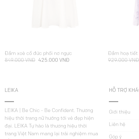
Đầm xoè cổ đức phối nơ ngực
Đầm hoạ tiết
Giá
Giá
849.000
VNĐ
425.000
VNĐ
929.000
VN
gốc
hiện
là:
tại
849.000 VNĐ.
là:
.
425.000 VNĐ.
LEIKA
HỖ TRỢ KH
LEIKA | Be Chic - Be Confident. Thương
Giới thiệu
hiệu thời trang nữ hướng tới vẻ đẹp hiện
Liên hệ
đại. LEIKA Tự hào là thương hiệu thời
trang Việt Nam mang lại trải nghiệm mua
Góp ý