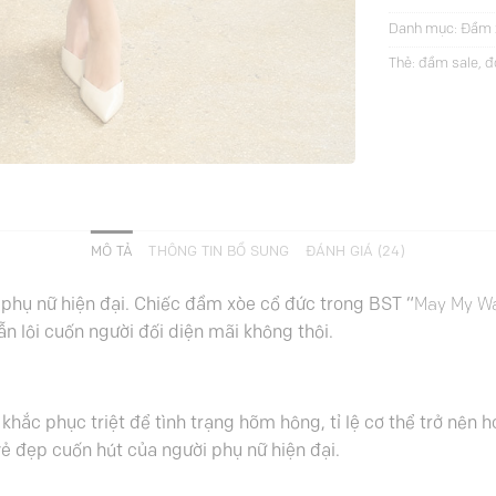
Danh mục:
Đầm 
Thẻ:
đầm sale
,
đ
MÔ TẢ
THÔNG TIN BỔ SUNG
ĐÁNH GIÁ (24)
i phụ nữ hiện đại. Chiếc đầm xòe cổ đức trong BST “
May My W
ẫn lôi cuốn người đối diện mãi không thôi.
 khắc phục triệt để tình trạng hõm hông, tỉ lệ cơ thể trở nên
vẻ đẹp cuốn hút của người phụ nữ hiện đại.