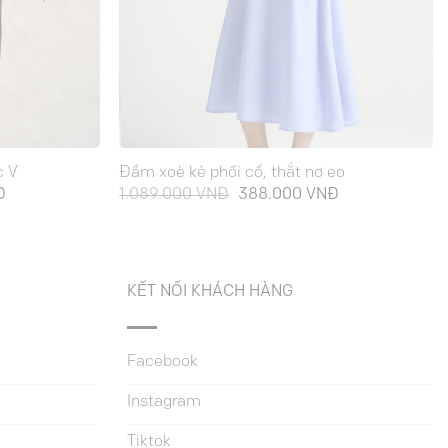
c V
Đầm xoè kẻ phối cổ, thắt nơ eo
Giá
Giá
Giá
Đ
1.089.000
VNĐ
388.000
VNĐ
hiện
gốc
hiện
tại
là:
tại
Đ.
là:
1.089.000 VNĐ.
là:
645.000 VNĐ.
388.000 VNĐ.
KẾT NỐI KHÁCH HÀNG
Facebook
Instagram
Tiktok