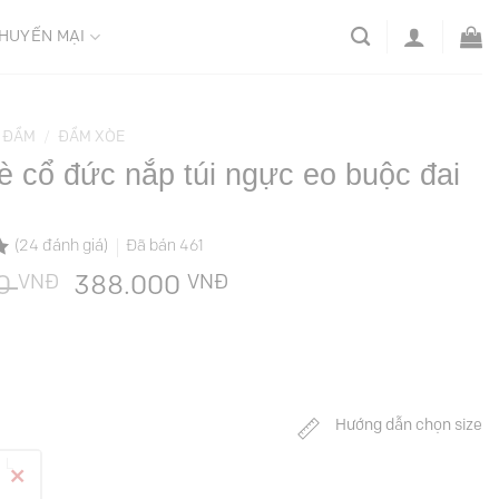
HUYẾN MẠI
ĐẦM
/
ĐẦM XÒE
 cổ đức nắp túi ngực eo buộc đai
(
24
đánh giá)
Đã bán
461
VNĐ
Giá
VNĐ
Giá
00
388.000
gốc
hiện
là:
tại
1.389.000 VNĐ.
là:
388.000 VNĐ.
Hướng dẫn chọn size
L