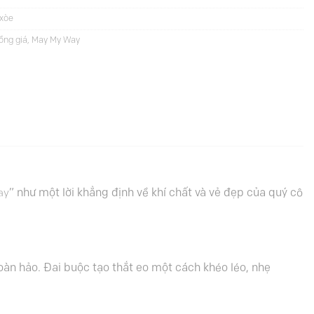
xòe
ồng giá
,
May My Way
ay
” như một lời khẳng định về khí chất và vẻ đẹp của quý cô
 hoàn hảo. Đai buộc tạo thắt eo một cách khéo léo, nhẹ