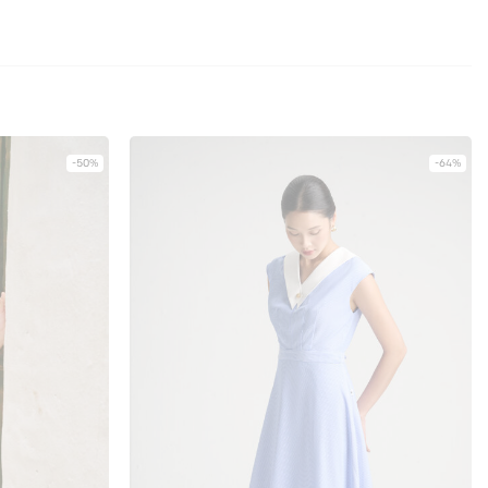
-50%
-64%