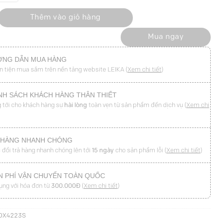
c nắp túi ngực eo buộc đai số lượng
Thêm vào giỏ hàng
Mua ngay
NG DẪN MUA HÀNG
n tiện mua sắm trên nền tảng website LEIKA (
Xem chi tiết
)
NH SÁCH KHÁCH HÀNG THÂN THIẾT
 tới cho khách hàng sự
hài lòng
toàn vẹn từ sản phẩm đến dịch vụ (
Xem chi
 HÀNG NHANH CHÓNG
 đổi trả hàng nhanh chóng lên tới
15 ngày
cho sản phẩm lỗi (
Xem chi tiết
)
N PHÍ VẬN CHUYỂN TOÀN QUỐC
ụng với hóa đơn từ
300.000Đ
(
Xem chi tiết
)
DX4223S