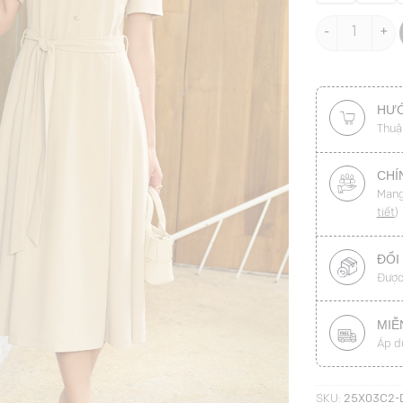
Đầm xoè cổ đứ
HƯỚ
Thuậ
CHÍ
Mang
tiết
)
ĐỔI
Được
MIỄ
Áp d
SKU:
25X03C2-