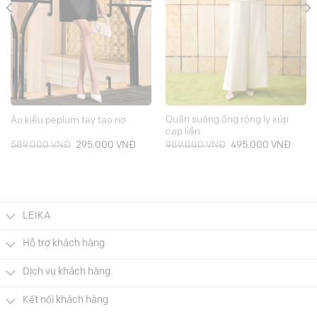
Quần suông ống rộng ly xúp
Áo kiểu peplum tay tạo nơ
cạp liền
á
Giá
Giá
Giá
Giá
589.000
VNĐ
295.000
VNĐ
989.000
VNĐ
495.000
VNĐ
ện
gốc
hiện
gốc
hiện
là:
tại
là:
tại
589.000 VNĐ.
là:
989.000 VNĐ.
là:
5.000 VNĐ.
295.000 VNĐ.
495.0
LEIKA
Hỗ trợ khách hàng
Dịch vụ khách hàng
Kết nối khách hàng