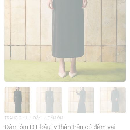
TRANG CHỦ
/
ĐẦM
/
ĐẦM ÔM
Đầm ôm DT bấu ly thân trên có đệm vai