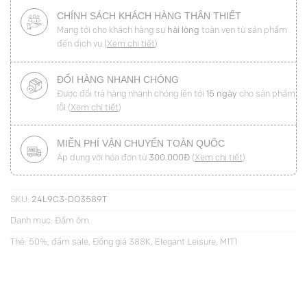
CHÍNH SÁCH KHÁCH HÀNG THÂN THIẾT
Mang tới cho khách hàng sự
hài lòng
toàn vẹn từ sản phẩm
đến dịch vụ (
Xem chi tiết
)
ĐỔI HÀNG NHANH CHÓNG
Được đổi trả hàng nhanh chóng lên tới
15 ngày
cho sản phẩm
lỗi (
Xem chi tiết
)
MIỄN PHÍ VẬN CHUYỂN TOÀN QUỐC
Áp dụng với hóa đơn từ
300.000Đ
(
Xem chi tiết
)
SKU:
24L9C3-DO3589T
Danh mục:
Đầm ôm
Thẻ:
50%
,
đầm sale
,
Đồng giá 388K
,
Elegant Leisure
,
M1T1