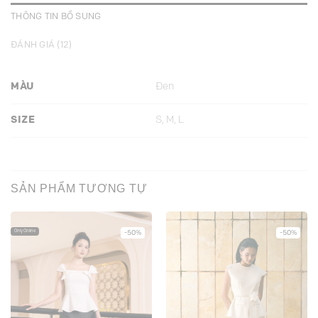
THÔNG TIN BỔ SUNG
ĐÁNH GIÁ (12)
MÀU
Đen
SIZE
S, M, L
SẢN PHẨM TƯƠNG TỰ
Only Online
-50%
-50%