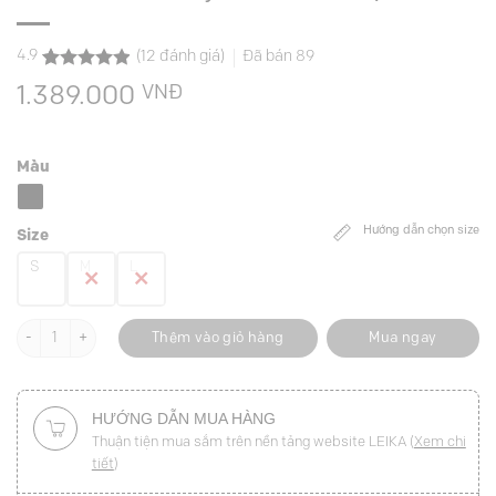
4.9
(
12
đánh giá)
Đã bán
89
4.9
12
trên 5
VNĐ
1.389.000
dựa trên
đánh giá
Màu
Hướng dẫn chọn size
Size
S
M
L
Đầm ôm DT bấu ly thân trên có đệm vai số lượng
Thêm vào giỏ hàng
Mua ngay
HƯỚNG DẪN MUA HÀNG
Thuận tiện mua sắm trên nền tảng website LEIKA (
Xem chi
tiết
)