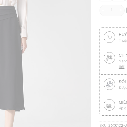
Chân váy xoè 
HƯỚ
Thuậ
CHÍ
Mang
tiết
)
ĐỔI
Được
MIỄ
Áp d
SKU:
26X01C2-