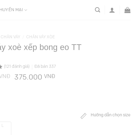
HUYẾN MẠI
CHÂN VÁY
/
CHÂN VÁY XÒE
y xoè xếp bong eo TT
(
121
đánh giá)
Đã bán
337
VNĐ
Giá
VNĐ
Giá
375.000
gốc
hiện
là:
tại
749.000 VNĐ.
là:
375.000 VNĐ.
Hướng dẫn chọn size
L