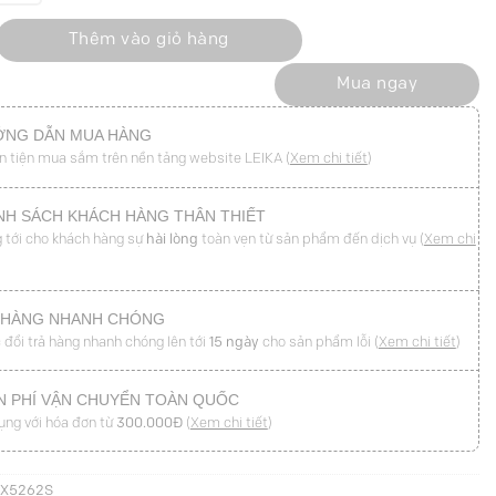
xếp bong eo TT số lượng
Thêm vào giỏ hàng
Mua ngay
NG DẪN MUA HÀNG
n tiện mua sắm trên nền tảng website LEIKA (
Xem chi tiết
)
NH SÁCH KHÁCH HÀNG THÂN THIẾT
 tới cho khách hàng sự
hài lòng
toàn vẹn từ sản phẩm đến dịch vụ (
Xem chi
 HÀNG NHANH CHÓNG
 đổi trả hàng nhanh chóng lên tới
15 ngày
cho sản phẩm lỗi (
Xem chi tiết
)
N PHÍ VẬN CHUYỂN TOÀN QUỐC
ụng với hóa đơn từ
300.000Đ
(
Xem chi tiết
)
JX5262S