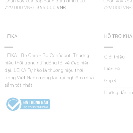
Chân váy xoè cạp cách điệu đính cúc
Chân váy xoè 
Giá
Giá
729.000
VNĐ
365.000
VNĐ
729.000
VNĐ
gốc
hiện
là:
tại
729.000 VNĐ.
là:
365.000 VNĐ.
LEIKA
HỖ TRỢ KH
LEIKA | Be Chic - Be Confident. Thương
Giới thiệu
hiệu thời trang nữ hướng tới vẻ đẹp hiện
Liên hệ
đại. LEIKA Tự hào là thương hiệu thời
trang Việt Nam mang lại trải nghiệm mua
Góp ý
sắm tốt nhất.
Hướng dẫn m