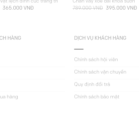
vạt lệch đính cúc trang trí
Chân váy xoè dài khoá sườn
Giá
Giá
Giá
365.000
VNĐ
789.000
VNĐ
395.000
VNĐ
gốc
hiện
gốc
là:
tại
là:
t
729.000 VNĐ.
là:
789.000 VNĐ.
l
365.000 VNĐ.
ÁCH HÀNG
DỊCH VỤ KHÁCH HÀNG
Chính sách hội viên
Chính sách vận chuyển
Quy định đổi trả
ua hàng
Chính sách bảo mật