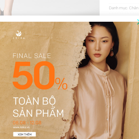
Danh mục:
Chân 
Thẻ:
30%
,
chân v
MÔ TẢ
THÔNG TIN BỔ SUNG
ĐÁNH GIÁ (121)
-50%