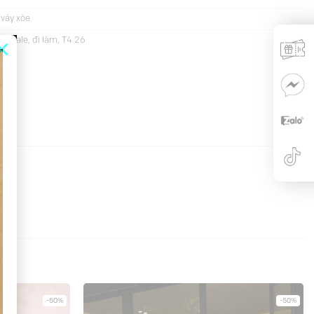
váy xòe
×
áy sale
,
đi làm
,
T4 26
-50%
-50%