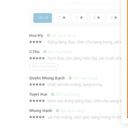
Tất cả
5
4
3
2
Hoa My
Đã mua hàng
đứng dáng đẹp, chỉn chu sang trọng, vải mướt
Được
xếp
C.Thu
Đã mua hàng
hạng
4
5 sao
form đẹp, tôn dáng hiện đại, vải mướt, không 
Được xếp
hạng
5
5
đã mua hàng
sao
Quyên Nhung Bạch
Đã mua hàng
chất vải mịn màng, sang trọng.
Được xếp
hạng
5
5
Tuyet Mai
Đã mua hàng
sao
Item này đứng dáng đẹp, chỉn chu sang trọng, 
Được xếp
hạng
5
5
Nhung Hạnh
Đã mua hàng
sao
vải mịn màng, cảm giác sang trọng rõ rệt. ch
Được xếp
hạng
5
5
sao