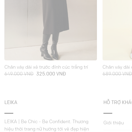
Chân váy dài xẻ trước đính cúc trắng trí
Chân váy dài 
Giá
Giá
649.000
VNĐ
325.000
VNĐ
689.000
VN
gốc
hiện
là:
tại
649.000 VNĐ.
là:
325.000 VNĐ.
LEIKA
HỖ TRỢ KH
LEIKA | Be Chic - Be Confident. Thương
Giới thiệu
hiệu thời trang nữ hướng tới vẻ đẹp hiện