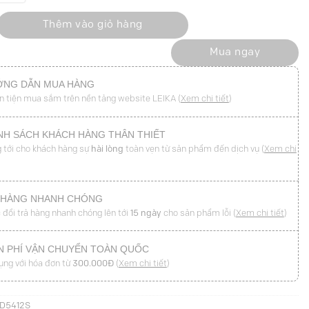
ắp túi đính cúc, TT xẻ lệch số lượng
Thêm vào giỏ hàng
Mua ngay
NG DẪN MUA HÀNG
n tiện mua sắm trên nền tảng website LEIKA (
Xem chi tiết
)
NH SÁCH KHÁCH HÀNG THÂN THIẾT
 tới cho khách hàng sự
hài lòng
toàn vẹn từ sản phẩm đến dịch vụ (
Xem chi
 HÀNG NHANH CHÓNG
 đổi trả hàng nhanh chóng lên tới
15 ngày
cho sản phẩm lỗi (
Xem chi tiết
)
N PHÍ VẬN CHUYỂN TOÀN QUỐC
ụng với hóa đơn từ
300.000Đ
(
Xem chi tiết
)
D5412S