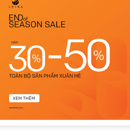
1
Có video
Có ảnh
 mát, rất dễ phối đồ.
gây bí bức. sẽ mua lại lần sau.
vải mướt, toát lên vẻ thanh lịch. sẽ ủng hộ mua tiếp.
ắc chắn sẽ mua lại.