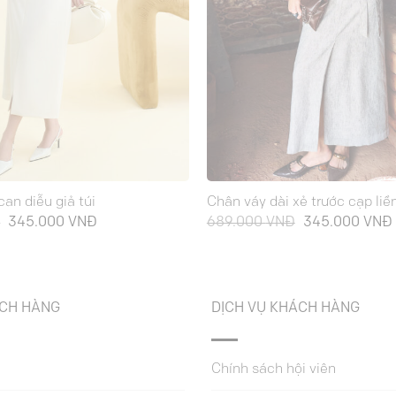
can diễu giả túi
Chân váy dài xẻ trước cạp li
Giá
Giá
Giá
Đ
345.000
VNĐ
689.000
VNĐ
345.000
VNĐ
gốc
hiện
gốc
là:
tại
là:
689.000 VNĐ.
là:
689.000 VNĐ.
345.000 VNĐ.
ÁCH HÀNG
DỊCH VỤ KHÁCH HÀNG
Chính sách hội viên