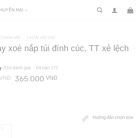
HUYẾN MẠI
CHÂN VÁY
/
CHÂN VÁY DÀI
y xoè nắp túi đính cúc, TT xẻ lệch
(
130
đánh giá)
Đã bán
275
VNĐ
Giá
VNĐ
Giá
365.000
gốc
hiện
là:
tại
729.000 VNĐ.
là:
365.000 VNĐ.
Hướng dẫn chọn size
L