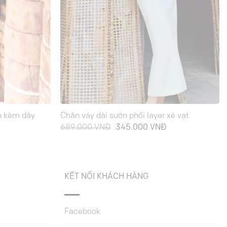
ền kèm dây
Chân váy dài sườn phối layer xẻ vạt
Giá
Giá
Giá
689.000
VNĐ
345.000
VNĐ
hiện
gốc
hiện
tại
là:
tại
là:
689.000 VNĐ.
là:
345.000 VNĐ.
345.000 VNĐ.
KẾT NỐI KHÁCH HÀNG
Facebook