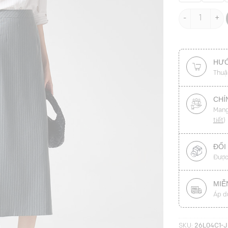
Chân váy xoè n
HƯỚ
Thuậ
CHÍ
Mang
tiết
)
ĐỔI
Được
MIỄ
Áp d
SKU:
26L04C1-J