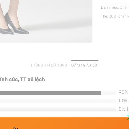
Danh mục:
Chân 
Thẻ:
30%
,
chân v
THÔNG TIN BỔ SUNG
ĐÁNH GIÁ (130)
ính cúc, TT xẻ lệch
90%
10%
0%
|
0%
|
0%
|