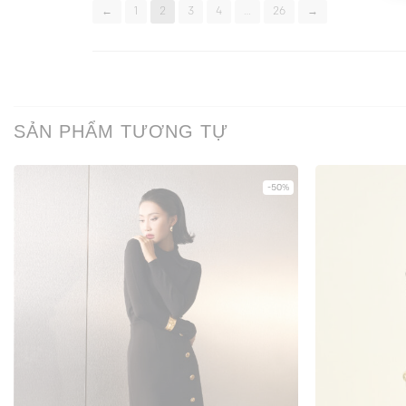
←
1
2
3
4
…
26
→
SẢN PHẨM TƯƠNG TỰ
-50%