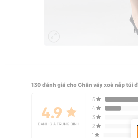
130 đánh giá cho
Chân váy xoè nắp túi đ
5
4
4.9
3
ĐÁNH GIÁ TRUNG BÌNH
2
1