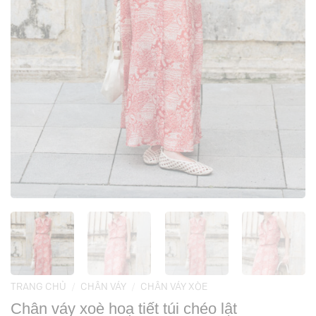
TRANG CHỦ
/
CHÂN VÁY
/
CHÂN VÁY XÒE
Chân váy xoè hoạ tiết túi chéo lật