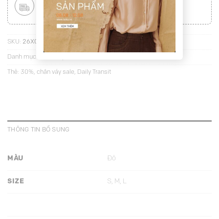
MIỄN PHÍ VẬN CHUYỂN TOÀN QUỐC
Áp dụng với hóa đơn từ
300.000Đ
(
Xem chi tiết
)
SKU:
26X06C1-JX5715S
Danh mục:
Chân váy xòe
Thẻ:
30%
,
chân váy sale
,
Daily Transit
THÔNG TIN BỔ SUNG
MÀU
Đỏ
SIZE
S, M, L