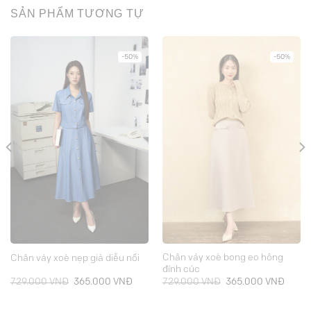
SẢN PHẨM TƯƠNG TỰ
-50%
-50%
Chân váy xoè bong eo hông
Chân váy xoè nẹp giả diễu nổi
đính cúc
Giá
Giá
Giá
Giá
729.000
VNĐ
365.000
VNĐ
729.000
VNĐ
365.000
VNĐ
gốc
hiện
gốc
hiện
là:
tại
là:
tại
729.000 VNĐ.
là:
729.000 VNĐ.
là: