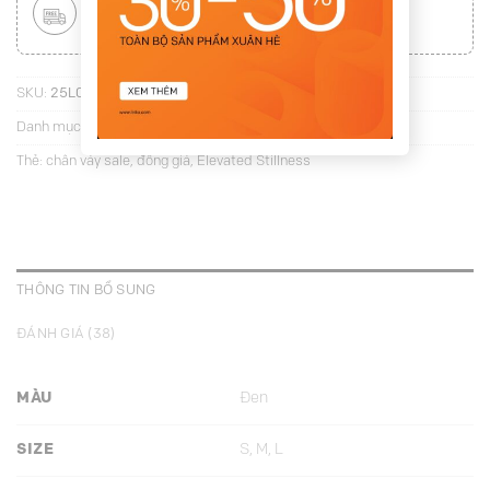
MIỄN PHÍ VẬN CHUYỂN TOÀN QUỐC
Áp dụng với hóa đơn từ
300.000Đ
(
Xem chi tiết
)
SKU:
25L04C2-JS4285S
Danh mục:
Chân váy suông
Thẻ:
chân váy sale
,
đồng giá
,
Elevated Stillness
THÔNG TIN BỔ SUNG
ĐÁNH GIÁ (38)
MÀU
Đen
SIZE
S, M, L