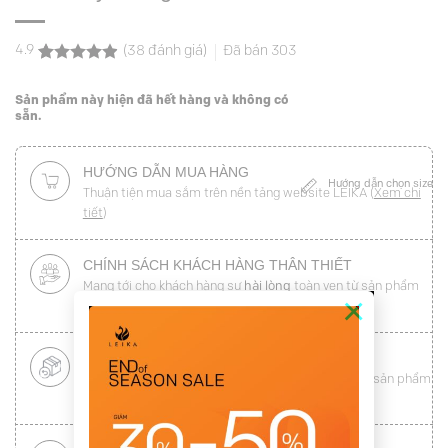
4.9
(
38
đánh giá)
Đã bán
303
4.9
38
trên 5
dựa trên
Sản phẩm này hiện đã hết hàng và không có
đánh giá
sẵn.
HƯỚNG DẪN MUA HÀNG
Hướng dẫn chọn size
Thuận tiện mua sắm trên nền tảng website LEIKA (
Xem chi
tiết
)
CHÍNH SÁCH KHÁCH HÀNG THÂN THIẾT
Mang tới cho khách hàng sự
hài lòng
toàn vẹn từ sản phẩm
×
đến dịch vụ (
Xem chi tiết
)
ĐỔI HÀNG NHANH CHÓNG
Được đổi trả hàng nhanh chóng lên tới
15 ngày
cho sản phẩm
lỗi (
Xem chi tiết
)