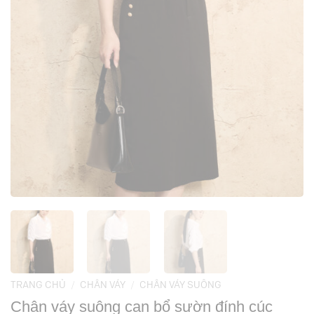
TRANG CHỦ
/
CHÂN VÁY
/
CHÂN VÁY SUÔNG
Chân váy suông can bổ sườn đính cúc