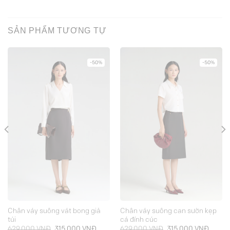
SẢN PHẨM TƯƠNG TỰ
-50%
-50%
Chân váy suông vát bong giả
Chân váy suông can sườn kẹp
túi
cá đính cúc
ảng
Giá
Giá
Giá
Giá
629.000
VNĐ
315.000
VNĐ
629.000
VNĐ
315.000
VNĐ