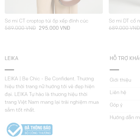
Sơ mi CT croptop túi ốp xếp đính cúc
Sơ mi DT cổ n
Giá
Giá
589.000
VNĐ
295.000
VNĐ
689.000
VN
gốc
hiện
là:
tại
589.000 VNĐ.
là:
295.000 VNĐ.
LEIKA
HỖ TRỢ KH
LEIKA | Be Chic - Be Confident. Thương
Giới thiệu
hiệu thời trang nữ hướng tới vẻ đẹp hiện
Liên hệ
đại. LEIKA Tự hào là thương hiệu thời
trang Việt Nam mang lại trải nghiệm mua
Góp ý
sắm tốt nhất.
Hướng dẫn m