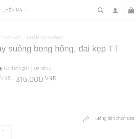
HUYẾN MẠI
CHÂN VÁY
/
CHÂN VÁY SUÔNG
y suông bong hông, đai kẹp TT
(
13
đánh giá)
Đã bán
6
VNĐ
Giá
VNĐ
Giá
315.000
gốc
hiện
là:
tại
629.000 VNĐ.
là:
315.000 VNĐ.
Hướng dẫn chọn size
L