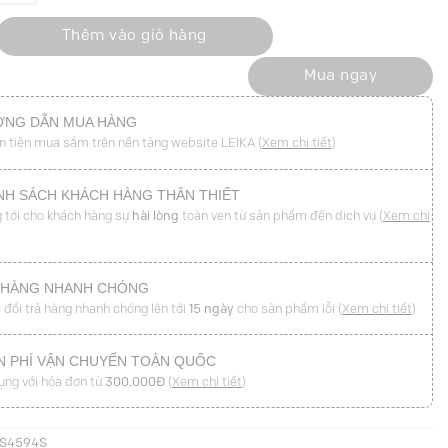
g bong hông, đai kẹp TT số lượng
Thêm vào giỏ hàng
Mua ngay
NG DẪN MUA HÀNG
n tiện mua sắm trên nền tảng website LEIKA (
Xem chi tiết
)
NH SÁCH KHÁCH HÀNG THÂN THIẾT
 tới cho khách hàng sự
hài lòng
toàn vẹn từ sản phẩm đến dịch vụ (
Xem chi
 HÀNG NHANH CHÓNG
 đổi trả hàng nhanh chóng lên tới
15 ngày
cho sản phẩm lỗi (
Xem chi tiết
)
N PHÍ VẬN CHUYỂN TOÀN QUỐC
ụng với hóa đơn từ
300.000Đ
(
Xem chi tiết
)
JS4594S