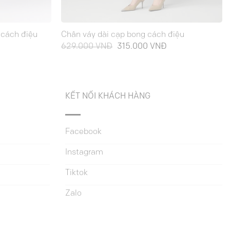
 cách điệu
Chân váy dài cạp bong cách điệu
Giá
Giá
Giá
629.000
VNĐ
315.000
VNĐ
hiện
gốc
hiện
tại
là:
tại
là:
629.000 VNĐ.
là:
345.000 VNĐ.
315.000 VNĐ.
KẾT NỐI KHÁCH HÀNG
Facebook
Instagram
Tiktok
Zalo