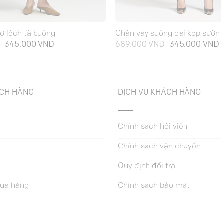
ơ lệch tà buông
Chân váy suông đai kẹp sườn
Giá
Giá
Giá
Đ
345.000
VNĐ
689.000
VNĐ
345.000
VNĐ
gốc
hiện
gốc
là:
tại
là:
689.000 VNĐ.
là:
689.000 VNĐ.
345.000 VNĐ.
ÁCH HÀNG
DỊCH VỤ KHÁCH HÀNG
Chính sách hội viên
Chính sách vận chuyển
Quy định đổi trả
ua hàng
Chính sách bảo mật