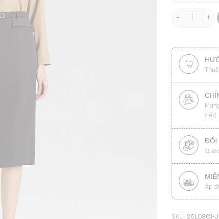
Chân váy suôn
HƯỚ
Thuậ
CHÍ
Mang
tiết
)
ĐỔI
Được
MIỄ
Áp d
SKU:
25L08C1-