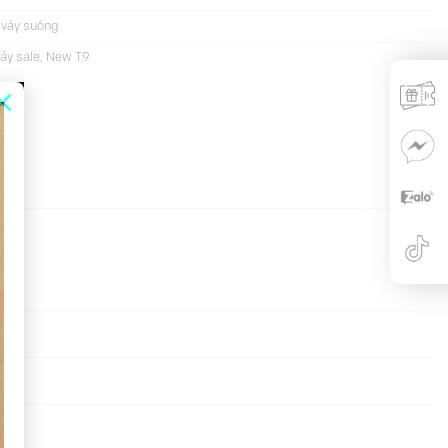
 váy suông
áy sale
,
New T9
×