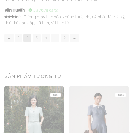
thanh lịch cực kỳ, hoàn thiện chỉn chu từng chi tiết.
hạng
5
5
sao
Văn Huyền
Đã mua hàng
Đường may tinh xảo, không thừa chỉ, dễ phối đồ cực kỳ,
Được
thiết kế cao cấp, nữ tính, rất tinh tế.
xếp
hạng
4
5 sao
←
1
2
3
4
…
9
→
SẢN PHẨM TƯƠNG TỰ
-50%
-50%