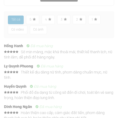
Tất cả
5
4
3
2
1
Có video
Có ảnh
Hồng Hanh
Đã mua hàng
Sờ mịn màng, mặc khá thoải mái, thiết kế thanh lịch, nữ
Được xếp
tính lắm, dễ phối đồ hàng ngày.
hạng
5
5
sao
Ly Quynh Phuong
Đã mua hàng
Thiết kế dịu dàng nữ tính, phom dáng chuẩn mực, nữ
Được xếp
tính.
hạng
5
5
sao
Huyền Quynh
Đã mua hàng
Phối đồ đa dạng từ công sở đến đi chơi, toát lên vẻ sang
Được xếp
trọng, hoàn thiện đẹp lung linh.
hạng
5
5
sao
Dinh Hong Ngân
Đã mua hàng
Hoàn thiện cao cấp, cảm giác đắt tiền, phom dáng
Được xếp