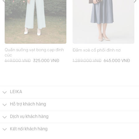
Quần suông vạt bong cạp đính
Đầm xoè cổ phối đính nơ
cúc
Giá
Giá
Giá
Giá
649.000
VNĐ
325.000
VNĐ
1.289.000
VNĐ
645.000
VNĐ
gốc
hiện
gốc
hiện
là:
tại
là:
tại
649.000 VNĐ.
là:
1.289.000 VNĐ.
là:
.000 VNĐ.
325.000 VNĐ.
645.
LEIKA
Hỗ trợ khách hàng
Dịch vụ khách hàng
Kết nối khách hàng