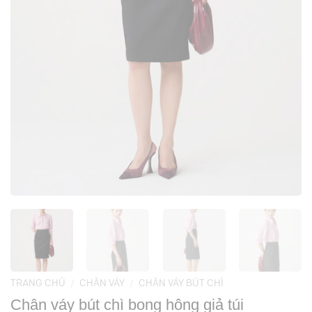
TRANG CHỦ
/
CHÂN VÁY
/
CHÂN VÁY BÚT CHÌ
Chân váy bút chì bong hông giả túi