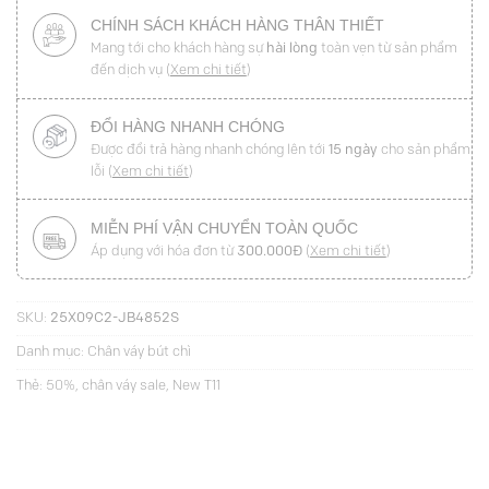
CHÍNH SÁCH KHÁCH HÀNG THÂN THIẾT
Mang tới cho khách hàng sự
hài lòng
toàn vẹn từ sản phẩm
đến dịch vụ (
Xem chi tiết
)
ĐỔI HÀNG NHANH CHÓNG
Được đổi trả hàng nhanh chóng lên tới
15 ngày
cho sản phẩm
lỗi (
Xem chi tiết
)
MIỄN PHÍ VẬN CHUYỂN TOÀN QUỐC
Áp dụng với hóa đơn từ
300.000Đ
(
Xem chi tiết
)
SKU:
25X09C2-JB4852S
Danh mục:
Chân váy bút chì
Thẻ:
50%
,
chân váy sale
,
New T11