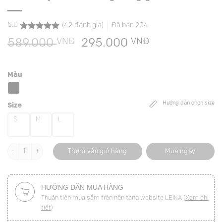
5.0
(
42
đánh giá)
Đã bán
204
5.0
42
trên 5
VNĐ
Giá
VNĐ
Giá
589.000
295.000
dựa trên
đánh giá
gốc
hiện
là:
tại
Màu
589.000 VNĐ.
là:
295.000 VNĐ
Hướng dẫn chọn size
Size
S
M
L
Chân váy bút chì bong hông giả túi số lượng
Thêm vào giỏ hàng
Mua ngay
HƯỚNG DẪN MUA HÀNG
Thuận tiện mua sắm trên nền tảng website LEIKA (
Xem chi
tiết
)