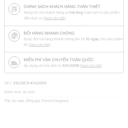
CHÍNH SÁCH KHÁCH HÀNG THÂN THIẾT
Mang tới cho khách hàng sự
hài lòng
toàn vẹn từ sản phẩm
đến dịch vụ (
Xem chi tiết
)
ĐỔI HÀNG NHANH CHÓNG
Được đổi trả hàng nhanh chóng lên tới
15 ngày
cho sản phẩm
lỗi (
Xem chi tiết
)
MIỄN PHÍ VẬN CHUYỂN TOÀN QUỐC
Áp dụng với hóa đơn từ
300.000Đ
(
Xem chi tiết
)
SKU:
25L03C3-KV4205S
Danh mục:
Áo vest
Thẻ:
Áo sale
,
đồng giá
,
French Elegance