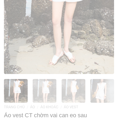
TRANG CHỦ
/
ÁO
/
ÁO KHOÁC
/
ÁO VEST
Áo vest CT chờm vai can eo sau