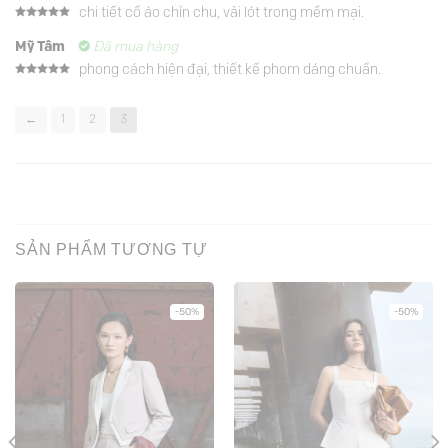
chi tiết cổ áo chỉn chu, vải lót trong mềm mại.
Được xếp
hạng
5
5
Mỹ Tâm
Đã mua hàng
sao
phong cách hiện đại, thiết kế phom dáng chuẩn.
Được xếp
hạng
5
5
sao
←
1
2
3
SẢN PHẨM TƯƠNG TỰ
-50%
-50%