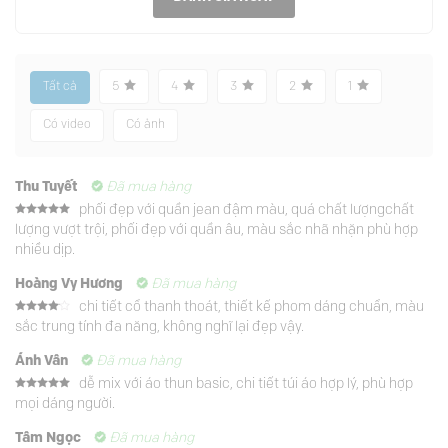
Tất cả
5
4
3
2
1
Có video
Có ảnh
Thu Tuyết
Đã mua hàng
phối đẹp với quần jean đậm màu, quá chất lượngchất
Được xếp
lượng vượt trội, phối đẹp với quần âu, màu sắc nhã nhặn phù hợp
hạng
5
5
sao
nhiều dịp.
Hoàng Vy Hương
Đã mua hàng
chi tiết cổ thanh thoát, thiết kế phom dáng chuẩn, màu
Được
sắc trung tính đa năng, không nghĩ lại đẹp vậy.
xếp
hạng
4
5 sao
Ánh Vân
Đã mua hàng
dễ mix với áo thun basic, chi tiết túi áo hợp lý, phù hợp
Được xếp
mọi dáng người.
hạng
5
5
sao
Tâm Ngọc
Đã mua hàng