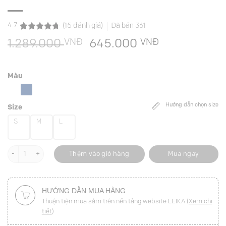
4.7
(
15
đánh giá)
Đã bán
361
4.7
15
trên 5
VNĐ
Giá
VNĐ
Giá
1.289.000
645.000
dựa trên
đánh giá
gốc
hiện
là:
tại
Màu
1.289.000 VNĐ.
là:
645.000 VN
Hướng dẫn chọn size
Size
S
M
L
Áo vest CT chờm vai can eo sau số lượng
Thêm vào giỏ hàng
Mua ngay
HƯỚNG DẪN MUA HÀNG
Thuận tiện mua sắm trên nền tảng website LEIKA (
Xem chi
tiết
)