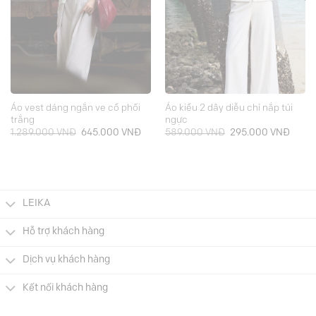
Áo vest dáng ngắn ve cổ phối
Áo kiểu 2 dây diễu chỉ nắp túi
trắng
ngực
Giá
Giá
Giá
Giá
1.289.000
VNĐ
645.000
VNĐ
589.000
VNĐ
295.000
VNĐ
gốc
hiện
gốc
hiện
là:
tại
là:
tại
1.289.000 VNĐ.
là:
589.000 VNĐ.
là:
000 VNĐ.
645.000 VNĐ.
295.0
LEIKA
Hỗ trợ khách hàng
Dịch vụ khách hàng
Kết nối khách hàng