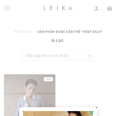
Chuyển
đến
nội
dung
TRANG CHỦ
/
SẢN PHẨM ĐƯỢC GẮN THẺ “VEST SALE”
LỌC
-50%
×