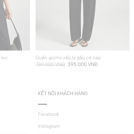
 leo
Quần gocho xếp ly gấu cá cạp
iá
Giá
Giá
789.000
VNĐ
395.000
VNĐ
iện
gốc
hiện
ại
là:
tại
:
789.000 VNĐ.
là:
75.000 VNĐ.
395.000 VNĐ.
KẾT NỐI KHÁCH HÀNG
Facebook
Instagram