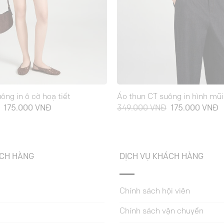
ông in ô cờ hoạ tiết
Áo thun CT suông in hình mũi
Giá
Giá
Giá
G
175.000
VNĐ
349.000
VNĐ
175.000
VNĐ
gốc
hiện
gốc
h
là:
tại
là:
t
349.000 VNĐ.
là:
349.000 VNĐ.
là
175.000 VNĐ.
1
ÁCH HÀNG
DỊCH VỤ KHÁCH HÀNG
Chính sách hội viên
Chính sách vận chuyển