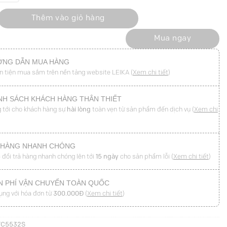
ông in chứ Sardines số lượng
Thêm vào giỏ hàng
Mua ngay
NG DẪN MUA HÀNG
n tiện mua sắm trên nền tảng website LEIKA (
Xem chi tiết
)
NH SÁCH KHÁCH HÀNG THÂN THIẾT
 tới cho khách hàng sự
hài lòng
toàn vẹn từ sản phẩm đến dịch vụ (
Xem chi
 HÀNG NHANH CHÓNG
 đổi trả hàng nhanh chóng lên tới
15 ngày
cho sản phẩm lỗi (
Xem chi tiết
)
N PHÍ VẬN CHUYỂN TOÀN QUỐC
ụng với hóa đơn từ
300.000Đ
(
Xem chi tiết
)
TC5532S