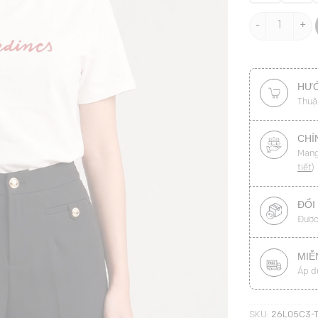
Áo thun CT su
HƯỚ
Thuậ
CHÍ
Mang
tiết
)
ĐỔI
Được
MIỄ
Áp d
SKU:
26L05C3-