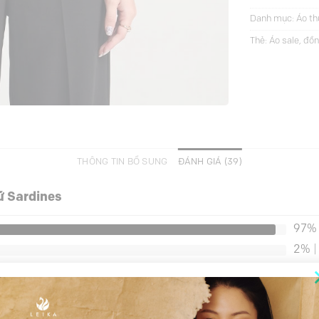
Danh mục:
Áo th
Thẻ:
Áo sale
,
đồn
THÔNG TIN BỔ SUNG
ĐÁNH GIÁ (39)
ứ Sardines
97%
2%
|
0%
|
0%
|
0%
|