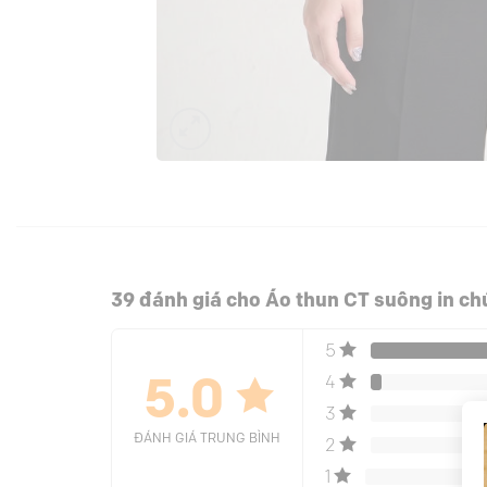
39 đánh giá cho
Áo thun CT suông in ch
5
4
5.0
3
ĐÁNH GIÁ TRUNG BÌNH
2
1