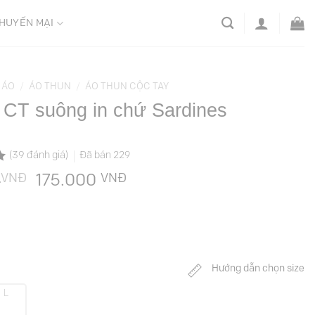
HUYẾN MẠI
ÁO
/
ÁO THUN
/
ÁO THUN CỘC TAY
 CT suông in chứ Sardines
(
39
đánh giá)
Đã bán
229
VNĐ
Giá
VNĐ
Giá
0
175.000
gốc
hiện
là:
tại
349.000 VNĐ.
là:
175.000 VNĐ.
Hướng dẫn chọn size
L