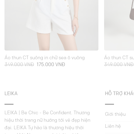
Áo thun CT suông in chữ sea ô vuông
Áo thun CT su
Giá
Giá
349.000
VNĐ
175.000
VNĐ
349.000
VNĐ
gốc
hiện
là:
tại
349.000 VNĐ.
là:
175.000 VNĐ.
LEIKA
HỖ TRỢ KH
LEIKA | Be Chic - Be Confident. Thương
Giới thiệu
hiệu thời trang nữ hướng tới vẻ đẹp hiện
Liên hệ
đại. LEIKA Tự hào là thương hiệu thời