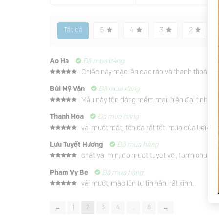
Tất cả
5
4
3
2
Ao Ha
Đã mua hàng
Chiếc này mặc lên cao ráo và thanh thoát, form
Được xếp
hạng
5
5
Bùi Mỹ Vân
Đã mua hàng
sao
Mẫu này tôn dáng mềm mại, hiện đại tinh tế. 
Được xếp
hạng
5
5
Thanh Hoa
Đã mua hàng
sao
vải mướt mát, tôn da rất tốt. mua của Leika r
Được xếp
hạng
5
5
Lưu Tuyết Hương
Đã mua hàng
sao
chất vải mịn, độ mượt tuyệt vời, form chuẩn, 
Được xếp
hạng
5
5
Pham Vy Be
Đã mua hàng
sao
vải mướt, mặc lên tự tin hẳn. rất xinh.
Được xếp
hạng
5
5
sao
←
1
2
3
4
…
8
→