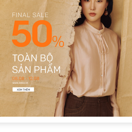
1
Có video
Có ảnh
 tinh tế, mang lại sự tự tin.
thương hiệu Leika rất chuyên nghiệp. sẽ quay lại mua thêm.
ất yên tâm.
mặc lên cao ráo hẳn. dễ mix với quần tây tạo set công sở thanh lịch.