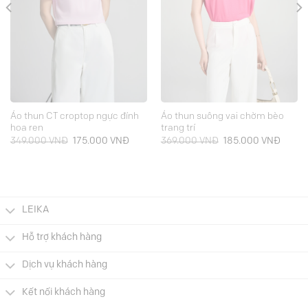
Áo thun CT croptop ngực đính
Áo thun suông vai chờm bèo
hoa ren
trang trí
Giá
Giá
Giá
Giá
349.000
VNĐ
175.000
VNĐ
369.000
VNĐ
185.000
VNĐ
gốc
hiện
gốc
hiện
là:
tại
là:
tại
349.000 VNĐ.
là:
369.000 VNĐ.
là:
000 VNĐ.
175.000 VNĐ.
185.0
LEIKA
Hỗ trợ khách hàng
Dịch vụ khách hàng
Kết nối khách hàng