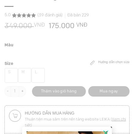
5.0
(
39
đánh giá)
Đã bán
229
5.0
39
trên 5
VNĐ
Giá
VNĐ
Giá
349.000
175.000
dựa trên
đánh giá
gốc
hiện
là:
tại
Màu
349.000 VNĐ.
là:
175.000 VNĐ.
Hướng dẫn chọn size
Size
S
M
L
Áo thun CT suông in chứ Sardines số lượng
Thêm vào giỏ hàng
Mua ngay
HƯỚNG DẪN MUA HÀNG
Thuận tiện mua sắm trên nền tảng website LEIKA (
Xem chi
tiết
)
×