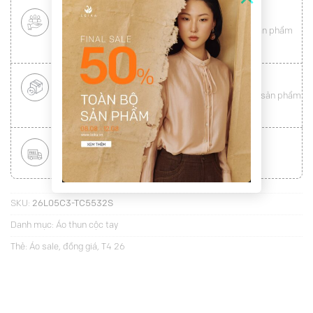
CHÍNH SÁCH KHÁCH HÀNG THÂN THIẾT
Mang tới cho khách hàng sự
hài lòng
toàn vẹn từ sản phẩm
đến dịch vụ (
Xem chi tiết
)
ĐỔI HÀNG NHANH CHÓNG
Được đổi trả hàng nhanh chóng lên tới
15 ngày
cho sản phẩm
lỗi (
Xem chi tiết
)
MIỄN PHÍ VẬN CHUYỂN TOÀN QUỐC
Áp dụng với hóa đơn từ
300.000Đ
(
Xem chi tiết
)
SKU:
26L05C3-TC5532S
Danh mục:
Áo thun cộc tay
Thẻ:
Áo sale
,
đồng giá
,
T4 26