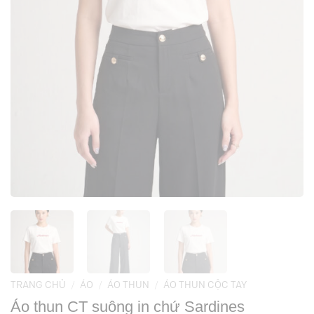
TRANG CHỦ
/
ÁO
/
ÁO THUN
/
ÁO THUN CỘC TAY
Áo thun CT suông in chứ Sardines