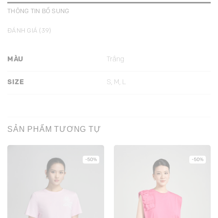
THÔNG TIN BỔ SUNG
ĐÁNH GIÁ (39)
MÀU
Trắng
SIZE
S, M, L
SẢN PHẨM TƯƠNG TỰ
-50%
-50%