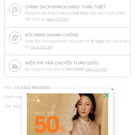
CHÍNH SÁCH KHÁCH HÀNG THÂN THIẾT
Mang tới cho khách hàng sự
hài lòng
toàn vẹn từ sản phẩm
đến dịch vụ (
Xem chi tiết
)
ĐỔI HÀNG NHANH CHÓNG
Được đổi trả hàng nhanh chóng lên tới
15 ngày
cho sản phẩm
lỗi (
Xem chi tiết
)
MIỄN PHÍ VẬN CHUYỂN TOÀN QUỐC
Áp dụng với hóa đơn từ
300.000Đ
(
Xem chi tiết
)
SKU:
26L03C2-BC5372S
×
Danh mục:
Áo kiểu cộc tay
Thẻ:
30%
,
Áo sale
,
đi chơi
,
đi làm
,
Vernal Poise