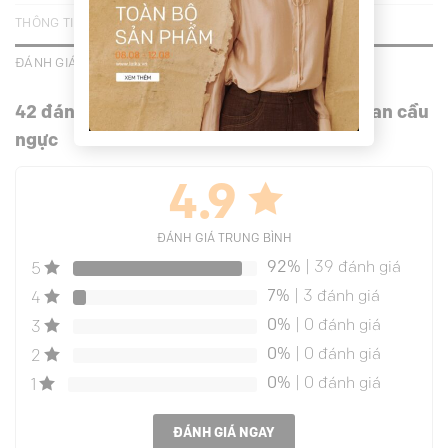
THÔNG TIN BỔ SUNG
ĐÁNH GIÁ (42)
42 đánh giá cho
Áo kiểu croptop nắp túi can cầu
ngực
4.9
ĐÁNH GIÁ TRUNG BÌNH
92%
| 39 đánh giá
5
7%
| 3 đánh giá
4
0%
| 0 đánh giá
3
0%
| 0 đánh giá
2
0%
| 0 đánh giá
1
ĐÁNH GIÁ NGAY