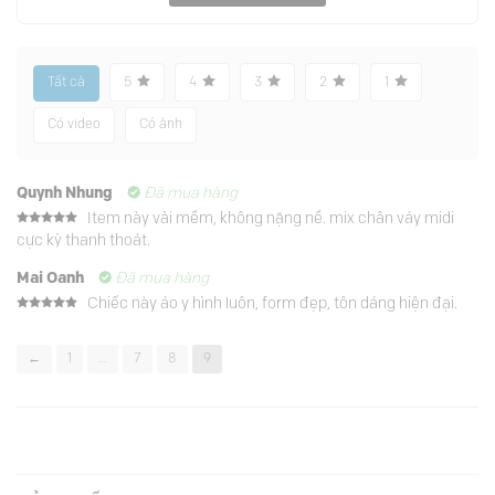
Tất cả
5
4
3
2
1
Có video
Có ảnh
Quynh Nhung
Đã mua hàng
Item này vải mềm, không nặng nề. mix chân váy midi
Được xếp
cực kỳ thanh thoát.
hạng
5
5
sao
Mai Oanh
Đã mua hàng
Chiếc này áo y hình luôn, form đẹp, tôn dáng hiện đại.
Được xếp
hạng
5
5
sao
←
1
…
7
8
9