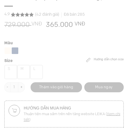
4.9
(
42
đánh giá)
Đã bán
285
4.9
42
trên 5
VNĐ
Giá
VNĐ
Giá
729.000
365.000
dựa trên
đánh giá
gốc
hiện
là:
tại
Màu
729.000 VNĐ.
là:
365.000 VNĐ
Hướng dẫn chọn size
Size
S
M
L
Áo kiểu croptop nắp túi can cầu ngực số lượng
Thêm vào giỏ hàng
Mua ngay
HƯỚNG DẪN MUA HÀNG
Thuận tiện mua sắm trên nền tảng website LEIKA (
Xem chi
tiết
)