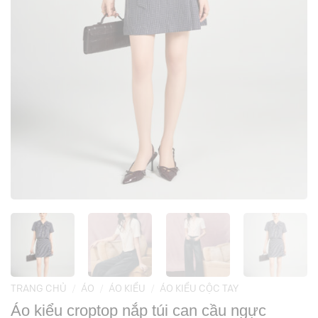
TRANG CHỦ
/
ÁO
/
ÁO KIỂU
/
ÁO KIỂU CỘC TAY
Áo kiểu croptop nắp túi can cầu ngực