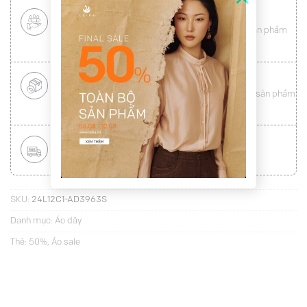
CHÍNH SÁCH KHÁCH HÀNG THÂN THIẾT
Mang tới cho khách hàng sự
hài lòng
toàn vẹn từ sản phẩm
đến dịch vụ (
Xem chi tiết
)
ĐỔI HÀNG NHANH CHÓNG
Được đổi trả hàng nhanh chóng lên tới
15 ngày
cho sản phẩm
lỗi (
Xem chi tiết
)
MIỄN PHÍ VẬN CHUYỂN TOÀN QUỐC
Áp dụng với hóa đơn từ
300.000Đ
(
Xem chi tiết
)
SKU:
24L12C1-AD3963S
Danh mục:
Áo dây
Thẻ:
50%
,
Áo sale