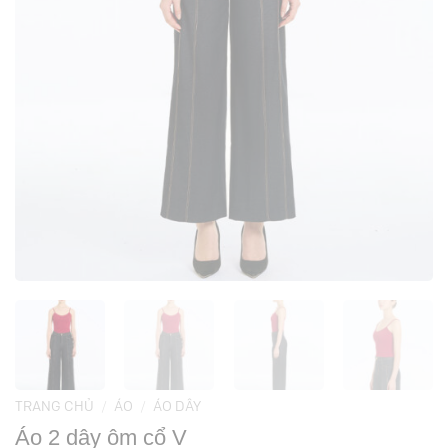
TRANG CHỦ
/
ÁO
/
ÁO DÂY
Áo 2 dây ôm cổ V