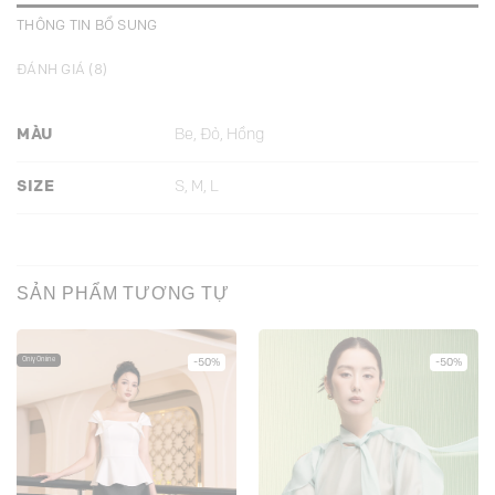
THÔNG TIN BỔ SUNG
ĐÁNH GIÁ (8)
MÀU
Be, Đỏ, Hồng
SIZE
S, M, L
SẢN PHẨM TƯƠNG TỰ
Only Online
-50%
-50%