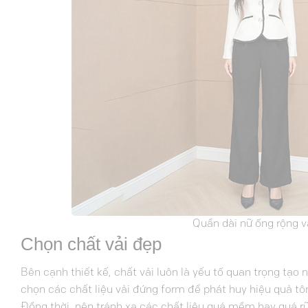
Quần dài nữ ống rộng v
Chọn chất vải đẹp
Bên cạnh thiết kế, chất vải luôn là yếu tố quan trọng tạ
chọn các chất liệu vải đứng form để phát huy hiệu quả t
Đồng thời, nên tránh xa các chất liệu quá mềm hay quá rũ