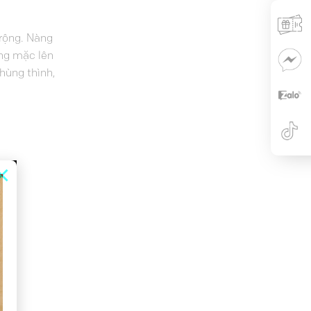
 rộng. Nàng
àng mặc lên
hùng thình,
×