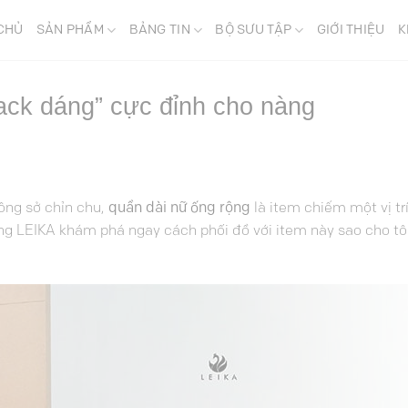
CHỦ
SẢN PHẨM
BẢNG TIN
BỘ SƯU TẬP
GIỚI THIỆU
K
hack dáng” cực đỉnh cho nàng
ông sở chỉn chu,
quần dài nữ ống rộng
là item chiếm một vị tr
ùng LEIKA khám phá ngay cách phối đồ với item này sao cho t