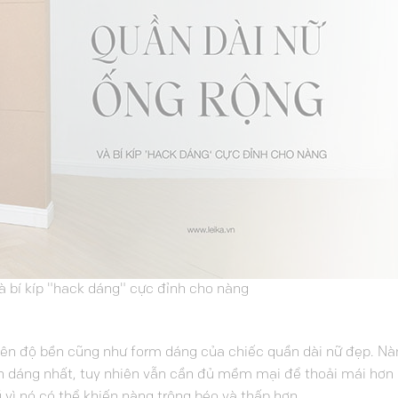
à bí kíp "hack dáng" cực đỉnh cho nàng
o nên độ bền cũng như form dáng của chiếc quần dài nữ đẹp. N
ôn dáng nhất, tuy nhiên vẫn cần đủ mềm mại để thoải mái hơn
 vì nó có thể khiến nàng trông béo và thấp hơn.