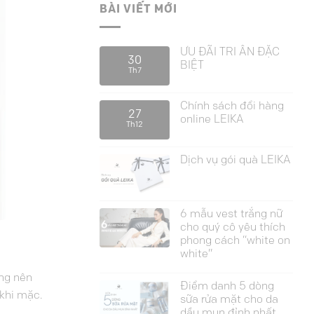
BÀI VIẾT MỚI
ƯU ĐÃI TRI ÂN ĐẶC
30
BIỆT
Th7
Chính sách đổi hàng
27
online LEIKA
Th12
Dịch vụ gói quà LEIKA
6 mẫu vest trắng nữ
cho quý cô yêu thích
phong cách “white on
white”
àng nên
Điểm danh 5 dòng
 khi mặc.
sữa rửa mặt cho da
dầu mụn đỉnh nhất