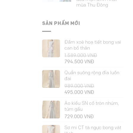
mùa Thu Đông
SẢN PHẨM MỚI
Đầm xoè hoạ tiết bong vai
can bổ thân
1.589.000
VNĐ
Giá
Giá
794.500
VNĐ
gốc
hiện
Quần suông rộng đỉa luồn
là:
tại
đai
1.589.000 VNĐ.
là:
989.000
VNĐ
794.500 VNĐ.
Giá
Giá
495.000
VNĐ
gốc
hiện
Áo kiểu SN cổ tròn nhúm,
là:
tại
túm gấu
989.000 VNĐ.
là:
729.000
VNĐ
495.000 VNĐ.
Sơ mi CT tà ngực bong vát