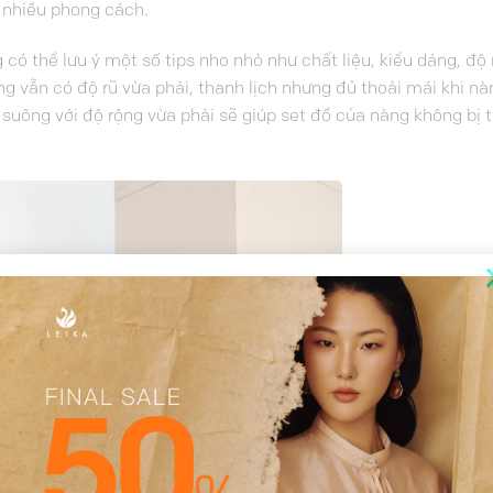
 nhiều phong cách.
có thể lưu ý một số tips nho nhỏ như chất liệu, kiểu dáng, độ
g vẫn có độ rũ vừa phải, thanh lịch nhưng đủ thoải mái khi n
 suông với độ rộng vừa phải sẽ giúp set đồ của nàng không bị t