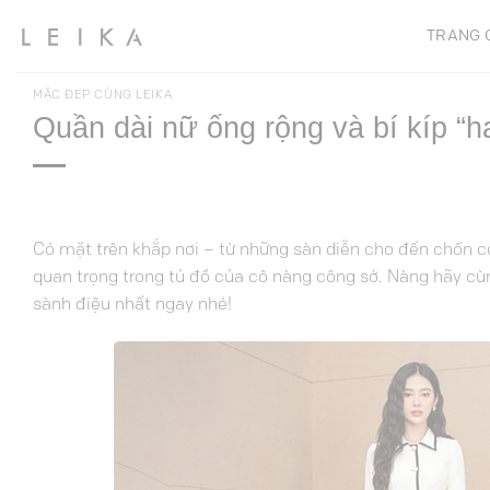
Chuyển
TRANG 
đến
nội
dung
MẶC ĐẸP CÙNG LEIKA
Quần dài nữ ống rộng và bí kíp “
Có mặt trên khắp nơi – từ những sàn diễn cho đến chốn c
quan trọng trong tủ đồ của cô nàng công sở. Nàng hãy c
sành điệu nhất ngay nhé!