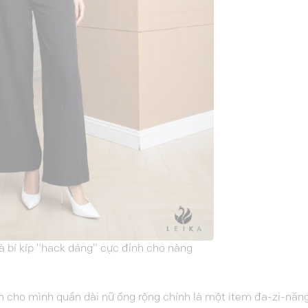
à bí kíp "hack dáng" cực đỉnh cho nàng
ọn cho mình quần dài nữ ống rộng chính là một item đa-zi-năn