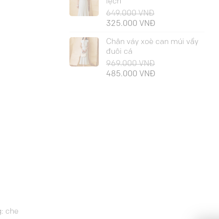
lệch
649.000
VNĐ
Giá
Giá
325.000
VNĐ
gốc
hiện
Chân váy xoè can múi vẩy
là:
tại
đuôi cá
649.000 VNĐ.
là:
969.000
VNĐ
325.000 VNĐ.
Giá
Giá
485.000
VNĐ
gốc
hiện
là:
tại
969.000 VNĐ.
là:
485.000 VNĐ.
g: che