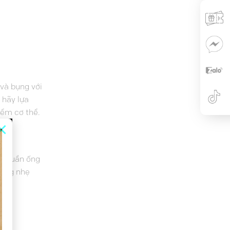
 và bụng với
 hãy lựa
điểm cơ thể.
×
ới quần ống
hồng nhẹ