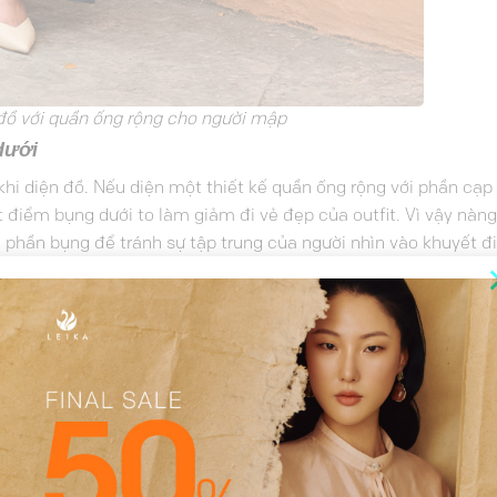
đồ với quần ống rộng cho người mập
dưới
 khi diện đồ. Nếu diện một thiết kế quần ống rộng với phần cạp
t điểm bụng dưới to làm giảm đi vẻ đẹp của outfit. Vì vậy nàng
ơn phần bụng để tránh sự tập trung của người nhìn vào khuyết 
áng xinh, “đẹp khoe xấu che”
ng thích các thiết kế basic nhàm chán, có thể thử phối đồ v
đường xếp tinh tế, tỉ mỉ sẽ cân đẹp mọi khuyết điểm, tạo độ p
thấy thoải mái.