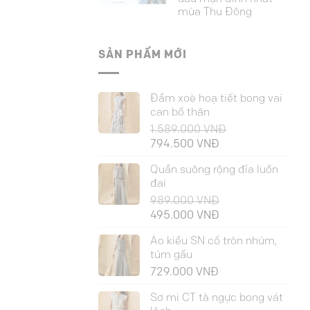
mùa Thu Đông
SẢN PHẨM MỚI
Đầm xoè hoạ tiết bong vai
can bổ thân
1.589.000
VNĐ
Giá
Giá
794.500
VNĐ
gốc
hiện
Quần suông rộng đỉa luồn
là:
tại
đai
1.589.000 VNĐ.
là:
989.000
VNĐ
794.500 VNĐ.
Giá
Giá
495.000
VNĐ
gốc
hiện
Áo kiểu SN cổ tròn nhúm,
là:
tại
túm gấu
989.000 VNĐ.
là:
729.000
VNĐ
495.000 VNĐ.
Sơ mi CT tà ngực bong vát