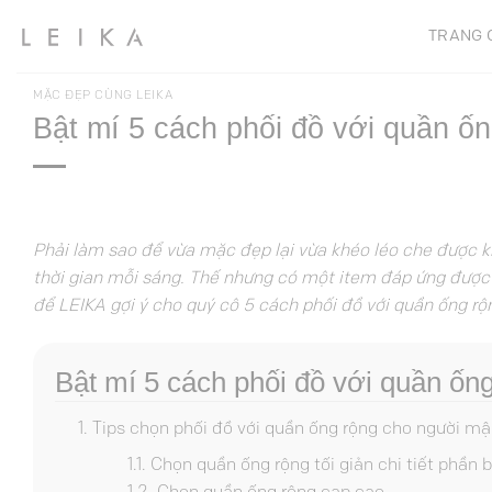
Chuyển
TRANG 
đến
nội
dung
MẶC ĐẸP CÙNG LEIKA
Bật mí 5 cách phối đồ với quần ố
Phải làm sao để vừa mặc đẹp lại vừa khéo léo che được k
thời gian mỗi sáng. Thế nhưng có một item đáp ứng được h
để LEIKA gợi ý cho quý cô 5 cách phối đồ với quần ống r
Bật mí 5 cách phối đồ với quần ốn
Tips chọn phối đồ với quần ống rộng cho người mậ
Chọn quần ống rộng tối giản chi tiết phần 