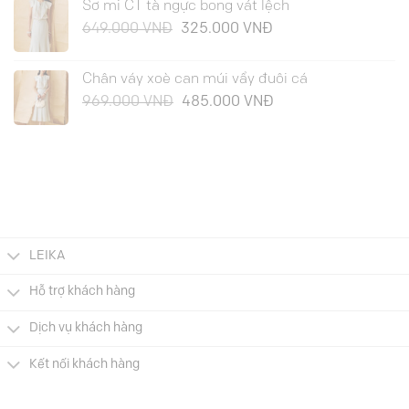
Sơ mi CT tà ngực bong vát lệch
Giá
Giá
649.000
VNĐ
325.000
VNĐ
gốc
hiện
là:
tại
Chân váy xoè can múi vẩy đuôi cá
649.000 VNĐ.
là:
Giá
Giá
969.000
VNĐ
485.000
VNĐ
325.000 VNĐ.
gốc
hiện
là:
tại
969.000 VNĐ.
là:
485.000 VNĐ.
LEIKA
Hỗ trợ khách hàng
Dịch vụ khách hàng
Kết nối khách hàng