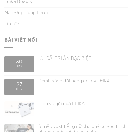
Leika Beauty
Mặc Đẹp Cùng Leika
Tin tức
BÀI VIẾT MỚI
ƯU ĐÃI TRI ÂN ĐẶC BIỆT
30
Th7
Chính sách đổi hàng online LEIKA
27
Th12
Dịch vụ gói quà LEIKA
6 mẫu vest trắng nữ cho quý cô yêu thích