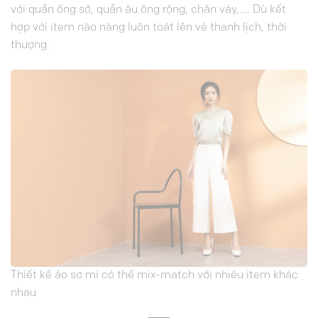
với quần ống sớ, quần âu ông rộng, chân váy,…. Dù kết
hợp với item nào nàng luôn toát lên vẻ thanh lịch, thời
thượng.
T
hiết kế áo sơ mi có thể mix-match với nhiêu item khác
nha
u