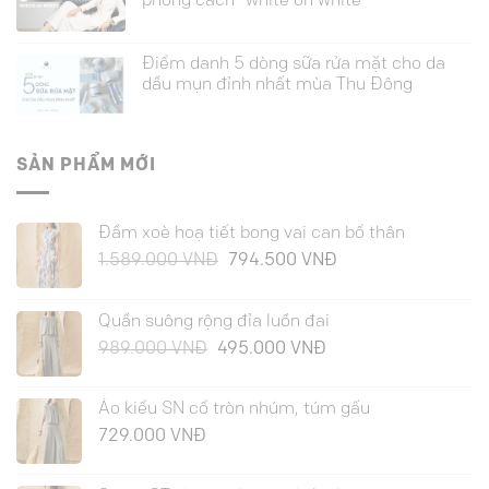
phong cách “white on white”
Điểm danh 5 dòng sữa rửa mặt cho da
dầu mụn đỉnh nhất mùa Thu Đông
SẢN PHẨM MỚI
Đầm xoè hoạ tiết bong vai can bổ thân
Giá
Giá
1.589.000
VNĐ
794.500
VNĐ
gốc
hiện
là:
tại
Quần suông rộng đỉa luồn đai
1.589.000 VNĐ.
là:
Giá
Giá
989.000
VNĐ
495.000
VNĐ
794.500 VNĐ.
gốc
hiện
là:
tại
Áo kiểu SN cổ tròn nhúm, túm gấu
989.000 VNĐ.
là:
729.000
VNĐ
495.000 VNĐ.