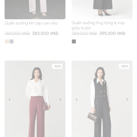
Quần suông ống rộng lý xúp
Quần suông kẻ cạp can xéo
giữa trước
Giá
Giá
Giá
Giá
769.000
VNĐ
385.000
VNĐ
789.000
VNĐ
395.000
VNĐ
gốc
hiện
gốc
hiện
là:
tại
là:
tại
769.000 VNĐ.
là:
789.000 VNĐ.
là:
385.000 VNĐ.
395.0
-50%
-50%