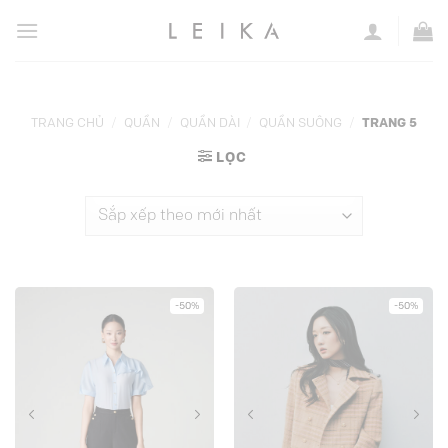
Chuyển
đến
nội
dung
TRANG CHỦ
/
QUẦN
/
QUẦN DÀI
/
QUẦN SUÔNG
/
TRANG 5
LỌC
-50%
-50%