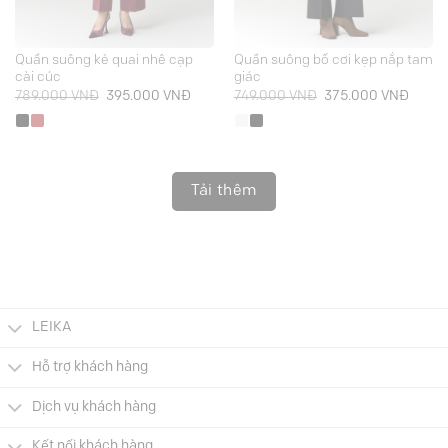
Quần suông kẻ quai nhê cạp
Quần suông bổ cơi kẹp nắp tam
cài cúc
giác
Giá
Giá
Giá
Giá
789.000
VNĐ
395.000
VNĐ
749.000
VNĐ
375.000
VNĐ
gốc
hiện
gốc
hiện
là:
tại
là:
tại
789.000 VNĐ.
là:
749.000 VNĐ.
là:
395.000 VNĐ.
375.0
Tải thêm
LEIKA
Hỗ trợ khách hàng
Dịch vụ khách hàng
Kết nối khách hàng