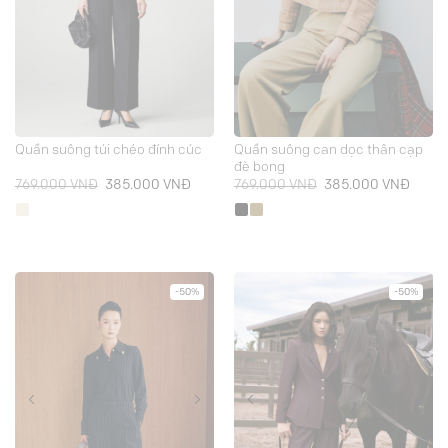
Quần suông can dọc thân cạp
Quần suông túi chéo đính cúc
đè bong
Giá
Giá
Giá
Giá
769.000
VNĐ
385.000
VNĐ
769.000
VNĐ
385.000
VNĐ
gốc
hiện
gốc
hiện
là:
tại
là:
tại
769.000 VNĐ.
là:
769.000 VNĐ.
là:
385.000 VNĐ.
385.0
-50%
-50%