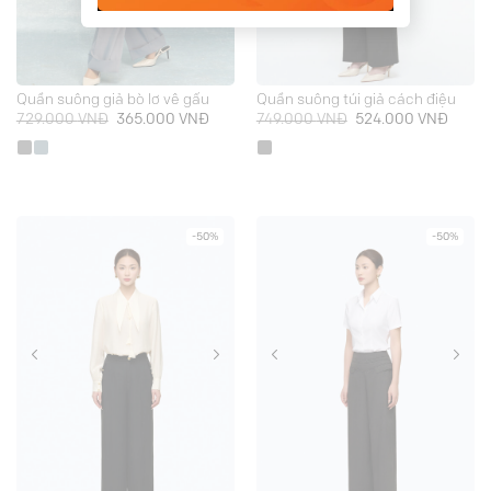
Quần suông giả bò lơ vê gấu
Quần suông túi giả cách điệu
Giá
Giá
Giá
Giá
729.000
VNĐ
365.000
VNĐ
749.000
VNĐ
524.000
VNĐ
gốc
hiện
gốc
hiện
là:
tại
là:
tại
729.000 VNĐ.
là:
749.000 VNĐ.
là:
365.000 VNĐ.
524.0
-50%
-50%