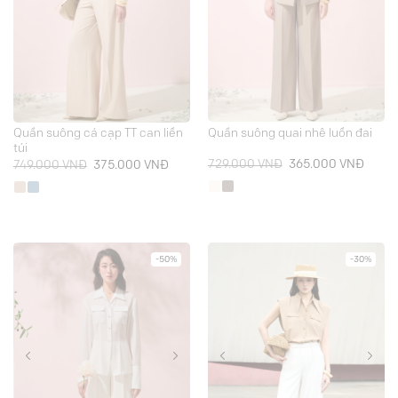
Quần suông cá cạp TT can liền
Quần suông quai nhê luồn đai
túi
Giá
Giá
Giá
Giá
729.000
VNĐ
365.000
VNĐ
749.000
VNĐ
375.000
VNĐ
gốc
hiện
gốc
hiện
là:
tại
là:
tại
729.000 VNĐ.
là:
749.000 VNĐ.
là:
365.0
375.000 VNĐ.
-50%
-30%