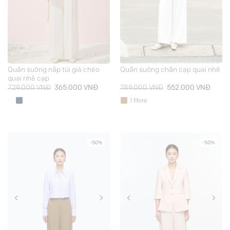
Quần suông nắp túi giả chéo
Quần suông chần cạp quai nhê
quai nhê cạp
Giá
Giá
Giá
Giá
729.000
VNĐ
365.000
VNĐ
789.000
VNĐ
552.000
VNĐ
gốc
hiện
gốc
hiện
là:
tại
là:
tại
1 More
729.000 VNĐ.
là:
789.000 VNĐ.
là:
365.000 VNĐ.
552.0
-50%
-50%