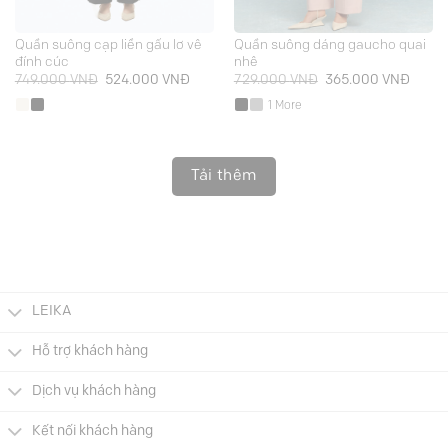
Quần suông cạp liền gấu lơ vê
Quần suông dáng gaucho quai
đính cúc
nhê
Giá
Giá
Giá
Giá
749.000
VNĐ
524.000
VNĐ
729.000
VNĐ
365.000
VNĐ
gốc
hiện
gốc
hiện
là:
tại
là:
tại
1 More
749.000 VNĐ.
là:
729.000 VNĐ.
là:
524.000 VNĐ.
365.0
Tải thêm
LEIKA
Hỗ trợ khách hàng
Dịch vụ khách hàng
Kết nối khách hàng