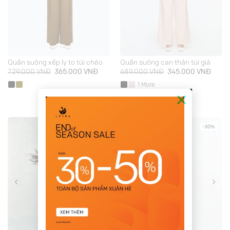
Quần suông xếp ly to túi chéo
Quần suông can thân túi giả
Giá
Giá
Giá
Giá
729.000
VNĐ
365.000
VNĐ
689.000
VNĐ
345.000
VNĐ
gốc
hiện
gốc
hiện
là:
tại
là:
tại
1 More
×
729.000 VNĐ.
là:
689.000 VNĐ.
là:
365.000 VNĐ.
345.0
-50%
-30%