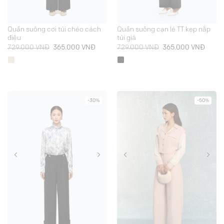
Quần suông cơi túi chéo cách
Quần suông cạn lé TT kẹp nắp
điệu
túi giả
Giá
Giá
Giá
Giá
729.000
VNĐ
365.000
VNĐ
729.000
VNĐ
365.000
VNĐ
gốc
hiện
gốc
hiện
là:
tại
là:
tại
729.000 VNĐ.
là:
729.000 VNĐ.
là:
365.000 VNĐ.
365.0
-30%
-50%