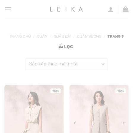
Chuyển
đến
nội
dung
TRANG CHỦ
/
QUẦN
/
QUẦN DÀI
/
QUẦN SUÔNG
/
TRANG 9
LỌC
-50%
-50%