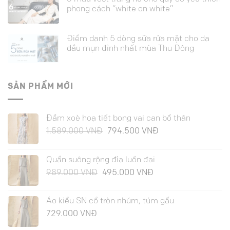
phong cách “white on white”
Điểm danh 5 dòng sữa rửa mặt cho da
dầu mụn đỉnh nhất mùa Thu Đông
SẢN PHẨM MỚI
Đầm xoè hoạ tiết bong vai can bổ thân
Giá
Giá
1.589.000
VNĐ
794.500
VNĐ
gốc
hiện
là:
tại
Quần suông rộng đỉa luồn đai
1.589.000 VNĐ.
là:
Giá
Giá
989.000
VNĐ
495.000
VNĐ
794.500 VNĐ.
gốc
hiện
là:
tại
Áo kiểu SN cổ tròn nhúm, túm gấu
989.000 VNĐ.
là:
729.000
VNĐ
495.000 VNĐ.