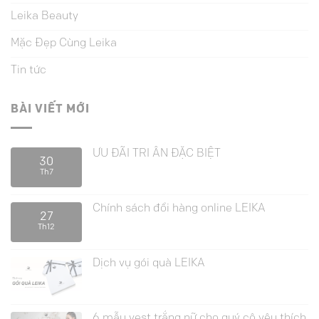
Leika Beauty
Mặc Đẹp Cùng Leika
Tin tức
BÀI VIẾT MỚI
ƯU ĐÃI TRI ÂN ĐẶC BIỆT
30
Th7
Chính sách đổi hàng online LEIKA
27
Th12
Dịch vụ gói quà LEIKA
6 mẫu vest trắng nữ cho quý cô yêu thích