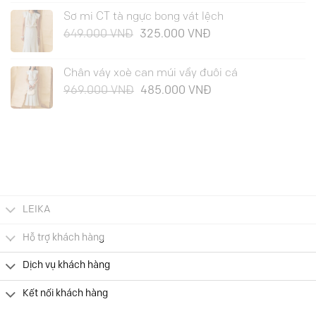
Sơ mi CT tà ngực bong vát lệch
Giá
Giá
649.000
VNĐ
325.000
VNĐ
gốc
hiện
là:
tại
Chân váy xoè can múi vẩy đuôi cá
649.000 VNĐ.
là:
Giá
Giá
969.000
VNĐ
485.000
VNĐ
325.000 VNĐ.
gốc
hiện
là:
tại
969.000 VNĐ.
là:
485.000 VNĐ.
LEIKA
Hỗ trợ khách hàng
Dịch vụ khách hàng
Kết nối khách hàng