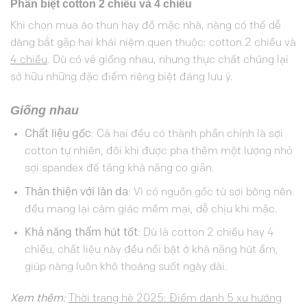
Phân biệt cotton 2 chiều và 4 chiều
Khi chọn mua áo thun hay đồ mặc nhà, nàng có thể dễ
dàng bắt gặp hai khái niệm quen thuộc: cotton 2 chiều và
4 chiều
. Dù có vẻ giống nhau, nhưng thực chất chúng lại
sở hữu những đặc điểm riêng biệt đáng lưu ý.
Giống nhau
Chất liệu gốc
: Cả hai đều có thành phần chính là sợi
cotton tự nhiên, đôi khi được pha thêm một lượng nhỏ
sợi spandex để tăng khả năng co giãn.
Thân thiện với làn da
: Vì có nguồn gốc từ sợi bông nên
đều mang lại cảm giác mềm mại, dễ chịu khi mặc.
Khả năng thấm hút tốt
: Dù là cotton 2 chiều hay
4
chiều
, chất liệu này đều nổi bật ở khả năng hút ẩm,
giúp nàng luôn khô thoáng suốt ngày dài.
Xem thêm:
Thời trang hè 2025: Điểm danh 5 xu hướng