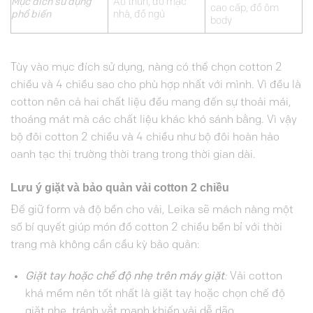
Mục đích sử dụng
Áo thun, đồ mặc
cao cấp, đồ ôm
phổ biến
nhà, đồ ngủ
body
Tùy vào mục đích sử dụng, nàng có thể chọn cotton 2
chiều và 4 chiều sao cho phù hợp nhất với mình. Vì đều là
cotton nên cả hai chất liệu đều mang đến sự thoải mái,
thoáng mát mà các chất liệu khác khó sánh bằng. Vì vậy
bộ đôi cotton 2 chiều và 4 chiều như bộ đôi hoàn hảo
oanh tạc thị trường thời trang trong thời gian dài.
Lưu ý giặt và bảo quản vải cotton 2 chiều
Để giữ form và độ bền cho vải, Leika sẽ mách nàng một
số bí quyết giúp món đồ cotton 2 chiều bền bỉ với thời
trang mà không cần cầu kỳ bảo quản:
Giặt tay hoặc chế độ nhẹ trên máy giặt
:
Vải cotton
khá mềm nên tốt nhất là giặt tay hoặc chọn chế độ
giặt nhẹ, tránh vắt mạnh khiến vải dễ dão.