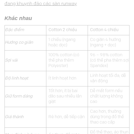
đang khuynh đảo các sàn runway
Khác nhau
Đặc điểm
Cotton 2 chiều
Cotton 4 chiều
1 chiều (ngang
Co giãn 4 hướng
Hướng co giãn
hoặc dọc)
(ngang + dọc)
100% cotton (có
96 – 98% cotton
Sợi vải
thể pha thêm
(có thể pha thêm sợi
Polyester)
Spandex)
Linh hoạt tối đa, dễ
Độ linh hoạt
Ít linh hoạt hơn
vận động
Tốt hơn, ít bị bai
Dễ mất form nếu
Giữ form dáng
dão sau nhiều lần
chất lượng không
giặt
cao
Cao hơn, thường
Giá thành
Rẻ hơn, dễ tiếp cận
dùng trong đồ thể
thao cao cấp
Đồ thể thao, áo thun