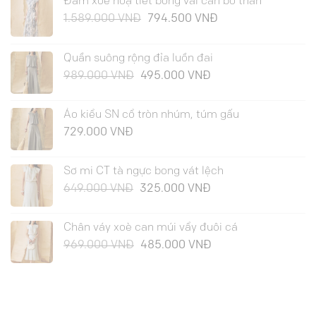
Đầm xoè hoạ tiết bong vai can bổ thân
Giá
Giá
1.589.000
VNĐ
794.500
VNĐ
gốc
hiện
là:
tại
Quần suông rộng đỉa luồn đai
1.589.000 VNĐ.
là:
Giá
Giá
989.000
VNĐ
495.000
VNĐ
794.500 VNĐ.
gốc
hiện
là:
tại
Áo kiểu SN cổ tròn nhúm, túm gấu
989.000 VNĐ.
là:
729.000
VNĐ
495.000 VNĐ.
Sơ mi CT tà ngực bong vát lệch
Giá
Giá
649.000
VNĐ
325.000
VNĐ
gốc
hiện
là:
tại
Chân váy xoè can múi vẩy đuôi cá
649.000 VNĐ.
là:
Giá
Giá
969.000
VNĐ
485.000
VNĐ
325.000 VNĐ.
gốc
hiện
là:
tại
969.000 VNĐ.
là:
485.000 VNĐ.