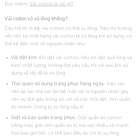
Đọc thêm:
Vải cotton là vải gì?
Vải cotton có xù lông không?
Câu trả lời là
có
, vải cotton có thể xù lông. Trên thị trường
vẫn tồn tại mặt hàng vải cotton bị xù lông khi sử dụng, có
thể kể đến một số nguyên nhân như:
Vải dệt kim:
Khi dệt vải cotton, nếu sợi dệt quá lỏng và
kém chất lượng, không đạt yêu cầu thì vải sau khi sử
dụng sẽ rất dễ bị xù lông
Thói quen sử dụng trang phục hàng ngày:
Việc tạo
nên áp lực ma sát lên bề mặt vải là nguyên nhân gây
nên sự đứt gãy trong sợi vải và các mối dệt, làm quần
áo nhanh chóng bị xù lông xấu xí.
Giặt và bảo quản trang phục:
Giặt quần áo cotton
bằng máy giặt làm quần áo bị ma sát nhiều và mạnh
hơn bao giờ hết, có thể ban đầu áo chỉ bị xù lông