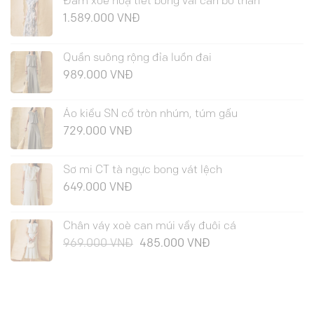
Đầm xoè hoạ tiết bong vai can bổ thân
1.589.000
VNĐ
Quần suông rộng đỉa luồn đai
989.000
VNĐ
Áo kiểu SN cổ tròn nhúm, túm gấu
729.000
VNĐ
Sơ mi CT tà ngực bong vát lệch
649.000
VNĐ
Chân váy xoè can múi vẩy đuôi cá
Giá
Giá
969.000
VNĐ
485.000
VNĐ
gốc
hiện
là:
tại
969.000 VNĐ.
là:
485.000 VNĐ.