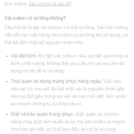
Đọc thêm:
Vải cotton là vải gì?
Vải cotton có xù lông không?
Câu trả lời là
có
, vải cotton có thể xù lông. Trên thị trường
vẫn tồn tại mặt hàng vải cotton bị xù lông khi sử dụng, có
thể kể đến một số nguyên nhân như:
Vải dệt kim:
Khi dệt vải cotton, nếu sợi dệt quá lỏng và
kém chất lượng, không đạt yêu cầu thì vải sau khi sử
dụng sẽ rất dễ bị xù lông
Thói quen sử dụng trang phục hàng ngày:
Việc tạo
nên áp lực ma sát lên bề mặt vải là nguyên nhân gây
nên sự đứt gãy trong sợi vải và các mối dệt, làm quần
áo nhanh chóng bị xù lông xấu xí.
Giặt và bảo quản trang phục:
Giặt quần áo cotton
bằng máy giặt làm quần áo bị ma sát nhiều và mạnh
hơn bao giờ hết, có thể ban đầu áo chỉ bị xù lông