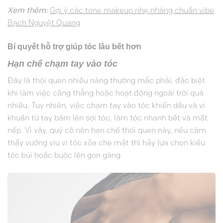
Xem thêm:
Gợi ý các tone makeup nhẹ nhàng chuẩn vibe
Bạch Nguyệt Quang
Bí quyết hỗ trợ giúp tóc lâu bết hơn
Hạn chế chạm tay vào tóc
Đây là thói quen nhiều nàng thường mắc phải, đặc biệt
khi làm việc căng thẳng hoặc hoạt động ngoài trời quá
nhiều. Tuy nhiên, việc chạm tay vào tóc khiến dầu và vi
khuẩn từ tay bám lên sợi tóc, làm tóc nhanh bết và mất
nếp. Vì vậy, quý cô nên hạn chế thói quen này, nếu cảm
thấy vướng víu vì tóc xõa che mặt thì hãy lựa chọn kiểu
tóc búi hoặc buộc lên gọn gàng.