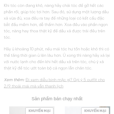
Khi tóc còn đang khô, nàng hãy chải tóc để gỡ hết các
phần rối, giúp tóc tơi hơn. Sau đó, sử dụng một lượng dầu
xả vừa đủ, xoa đều ra tay để những loại có kết cấu đặc
bắt đầu mềm hơn, dễ thấm hơn. Xoa đều vào phần ngọn
tóc, nàng hay thoa thật kỹ để dầu xả được trải đều trên
tóc.
Hãy ủ khoảng 10 phút, nếu mái tóc hư tổn hoặc khô thì có
thể tăng thời gian ủ lên lâu hơn. Ủ xong thì nàng hãy xả lại
với nước lạnh cho đến khi hết dầu xả trên tóc, chú ý xả
thật kỹ để tóc ướt toàn bộ cả ngọn lẫn chân tóc.
Xem thêm:
Đi xem diễu binh mặc gì? Gợi ý 5 outfit cho
2/9 thoải mái mà vẫn thanh lịch
Sản phẩm bán chạy nhất
SẢN
SẢN
KHUYẾN MẠI
KHUYẾN MẠI