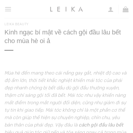
Chuyển
đến
nội
LEIKA BEAUTY
dung
Kinh ngạc bí mật về cách gội đầu lâu bết
cho mùa hè oi ả
Mùa hè đến mang theo cái nắng gay gắt, nhiệt độ cao và
độ ẩm lớn, thời tiết khắc nghiệt khiến mái tóc của phái
đẹp nhanh chóng bị bết dầu dù gội đầu thường xuyên,
thậm chí sáng gội tối đã bết. Mái tóc như vậy khiến nàng
mất điểm trong mắt người đối diện, cũng như giảm đi sự
tự tin khi giao tiếp. Mái tóc không chỉ là một phần cơ thể
mà còn giúp thể hiện sự chuyên nghiệp, chỉn chu, yêu
bản thân của phái đẹp. Vậy đâu là
cách gội đầu lâu bết
hiệu quả giúp tóc giữ nếp và tỏa sáng ngay cả trong mùa