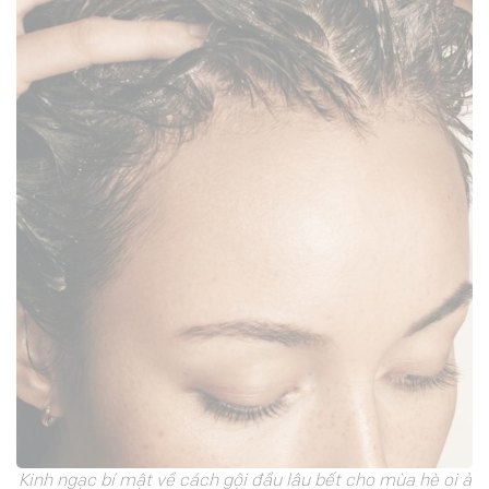
Kinh ngạc bí mật về cách gội đầu lâu bết cho mùa hè oi ả