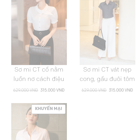
ĐANG
ĐAN
GIẢM
GIẢ
GIÁ
GIÁ
Sơ mi CT cổ nằm
Sơ mi CT vát nẹp
luồn nơ cách điệu
cong, gấu đuôi tôm
Giá
Giá
Giá
Giá
629.000
VNĐ
315.000
VNĐ
629.000
VNĐ
315.000
VNĐ
gốc
hiện
gốc
hiệ
là:
tại
là:
tại
SẢN
KHUYẾN MẠI
629.000 VNĐ.
là:
629.000 VNĐ.
là:
315.000 VNĐ.
315
PHẨM
ĐANG
GIẢM
GIÁ