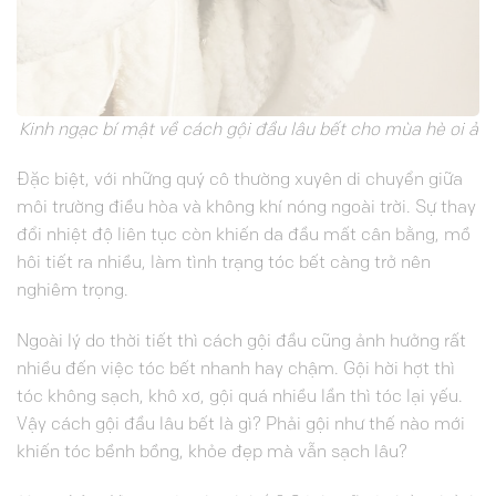
Kinh ngạc bí mật về cách gội đầu lâu bết cho mùa hè oi ả
Đặc biệt, với những quý cô thường xuyên di chuyển giữa
môi trường điều hòa và không khí nóng ngoài trời. Sự thay
đổi nhiệt độ liên tục còn khiến da đầu mất cân bằng, mồ
hôi tiết ra nhiều, làm tình trạng tóc bết càng trở nên
nghiêm trọng.
Ngoài lý do thời tiết thì cách gội đầu cũng ảnh hưởng rất
nhiều đến việc tóc bết nhanh hay chậm. Gội hời hợt thì
tóc không sạch, khô xơ, gội quá nhiều lần thì tóc lại yếu.
Vậy cách gội đầu lâu bết là gì? Phải gội như thế nào mới
khiến tóc bềnh bồng, khỏe đẹp mà vẫn sạch lâu?