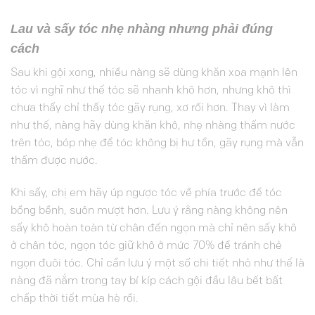
Lau và sấy tóc nhẹ nhàng nhưng phải đúng
cách
Sau khi gội xong, nhiều nàng sẽ dùng khăn xoa mạnh lên
tóc vì nghĩ như thế tóc sẽ nhanh khô hơn, nhưng khô thì
chưa thấy chỉ thấy tóc gãy rụng, xơ rối hơn. Thay vì làm
như thế, nàng hãy dùng khăn khô, nhẹ nhàng thấm nước
trên tóc, bóp nhẹ để tóc không bị hư tổn, gãy rụng mà vẫn
thấm được nước.
Khi sấy, chị em hãy úp ngược tóc về phía trước để tóc
bồng bềnh, suôn mượt hơn. Lưu ý rằng nàng không nên
sấy khô hoàn toàn từ chân đến ngọn mà chỉ nên sấy khô
ở chân tóc, ngọn tóc giữ khô ở mức 70% để tránh chẻ
ngọn đuôi tóc. Chỉ cần lưu ý một số chi tiết nhỏ như thế là
nàng đã nắm trong tay bí kíp cách gội đầu lâu bết bất
chấp thời tiết mùa hè rồi.