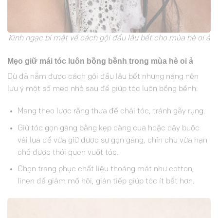
Kinh ngạc bí mật về cách gội đầu lâu bết cho mùa hè oi ả
Mẹo giữ mái tóc luôn bồng bềnh trong mùa hè oi ả
Dù đã nắm được cách gội đầu lâu bết nhưng nàng nên
lưu ý một số mẹo nhỏ sau để giúp tóc luôn bồng bềnh:
Mang theo lược răng thưa để chải tóc, tránh gãy rụng.
Giữ tóc gọn gàng bằng kẹp càng cua hoặc dây buộc
vải lụa để vừa giữ được sự gọn gàng, chỉn chu vừa hạn
chế được thói quen vuốt tóc.
Chọn trang phục chất liệu thoáng mát như cotton,
linen để giảm mồ hôi, gián tiếp giúp tóc ít bết hơn.