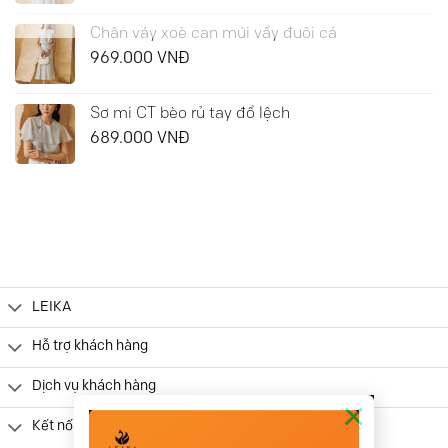
Chân váy xoè can múi vẩy đuôi cá
969.000
VNĐ
Sơ mi CT bèo rủ tay đổ lệch
689.000
VNĐ
LEIKA
Hỗ trợ khách hàng
Dịch vụ khách hàng
×
Kết nối khách hàng