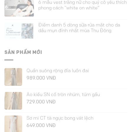
6 mẫu vest trắng nữ cho quý cô yêu thích
phong cách “white on white”
Điểm danh 5 dòng sữa rửa mặt cho da
dầu mụn đỉnh nhất mùa Thu Đông
SẢN PHẨM MỚI
Quần suông rộng đỉa luồn đai
989.000
VNĐ
Áo kiểu SN cổ tròn nhúm, túm gấu
729.000
VNĐ
Sơ mi CT tà ngực bong vát lệch
649.000
VNĐ