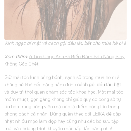
Kinh ngạc bí mật về cách gội đầu lâu bết cho mùa hè oi ả
Xem thêm:
6 Tips Chụp Ảnh Đi Biển Đảm Bảo Nàng Slay
Không Góc Chết
Giữ mái tóc luôn bồng bềnh, sạch sẽ trong mùa hè oi ả
không hề khó nếu nàng nắm được
cách gội đầu lâu bết
và duy trì thói quen chăm sóc tóc khoa học. Một mái tóc
mềm mượt, gọn gàng không chỉ giúp quý cô công sở tự
tin hơn trong công việc mà còn là điểm cộng lớn trong
phong cách cá nhân. Đừng quên theo dõi
LEIKA
để cập
nhật nhiều mẹo làm đẹp hay cũng như các bộ sưu tập
mới và chương trình khuyến mãi hấp dẫn nàng nhé!