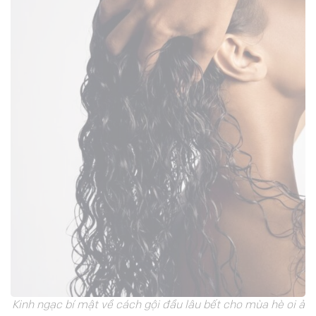
Kinh ngạc bí mật về cách gội đầu lâu bết cho mùa hè oi ả