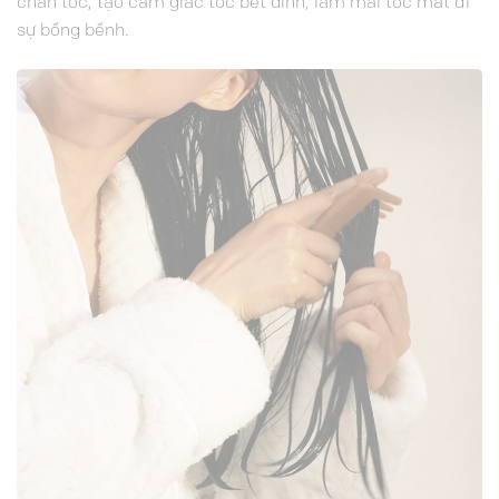
chân tóc, tạo cảm giác tóc bết dính, làm mái tóc mất đi
sự bồng bềnh.