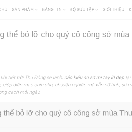
CHỦ
SẢN PHẨM
BẢNG TIN
BỘ SƯU TẬP
GIỚI THIỆU
K
ng thể bỏ lỡ cho quý cô công sở mùa
hi tiết trời Thu Đông se lạnh,
các kiểu áo sơ mi tay lỡ đẹp
lại
 giúp diện mạo chỉn chu, chuyên nghiệp mà vẫn nữ tính, sơ mi 
hong cách mỗi ngày.
g thể bỏ lỡ cho quý cô công sở mùa Th