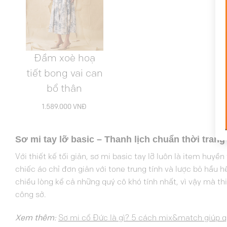
Đầm xoè hoạ
tiết bong vai can
bổ thân
1.589.000
VNĐ
Sơ mi tay lỡ basic – Thanh lịch chuẩn thời tran
Với thiết kế tối giản, sơ mi basic tay lỡ luôn là item huyề
chiếc áo chỉ đơn giản với tone trung tính và lược bỏ hầu 
chiều lòng kể cả những quý cô khó tính nhất, vì vậy mà thi
công sở.
Xem thêm:
Sơ mi cổ Đức là gì? 5 cách mix&match giúp q