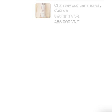
Chân váy xoè can múi vẩy
đuôi cá
969.000
VNĐ
Giá
Giá
485.000
VNĐ
gốc
hiện
là:
tại
969.000 VNĐ.
là:
485.000 VNĐ.