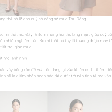
hông thể bỏ lỡ cho quý cô công sở mùa Thu Đông
 sơ mi thắt nơ. Đây là item mang hơi thở lãng mạn, giúp quý c
ốn nhiều nghiêm túc. Sơ mi thắt nơ tay lỡ thường được may từ
tiết trời giao mùa.
út mọi ánh nhìn
n váy bồng xòe để vừa tôn dáng lại vừa khiến outfit thêm tiể
xinh sẽ là điểm nhấn hoàn hảo để outfit trở nên tinh tế mà vẫ