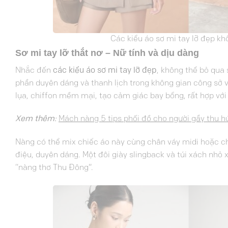
Các kiểu áo sơ mi tay lỡ đẹp k
Sơ mi tay lỡ thắt nơ – Nữ tính và dịu dàng
Nhắc đến
các kiểu áo sơ mi tay lỡ đẹp
, không thể bỏ qua
phần duyên dáng và thanh lịch trong không gian công sở v
lụa, chiffon mềm mại, tạo cảm giác bay bổng, rất hợp với 
Xem thêm:
Mách nàng 5 tips phối đồ cho người gầy thu h
Nàng có thể mix chiếc áo này cùng chân váy midi hoặc châ
điệu, duyên dáng. Một đôi giày slingback và túi xách nhỏ 
“nàng thơ Thu Đông”.