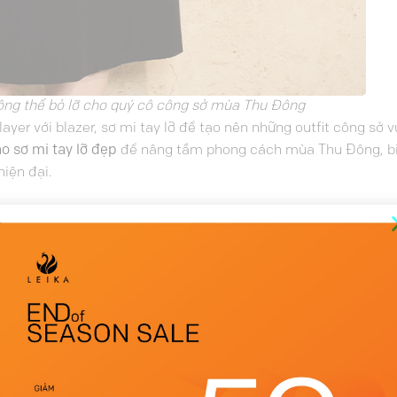
hông thể bỏ lỡ cho quý cô công sở mùa Thu Đông
ayer với blazer, sơ mi tay lỡ để tạo nên những outfit công sở 
áo sơ mi tay lỡ đẹp
để nâng tầm phong cách mùa Thu Đông, b
hiện đại.
thơ” chỉ với 30 giây
Hàng mới về