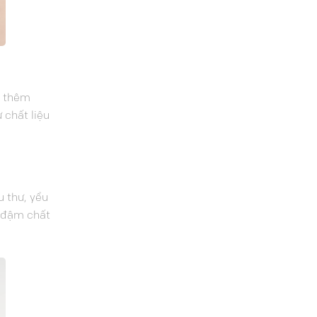
ô thêm
 chất liệu
u thư, yểu
n đậm chất