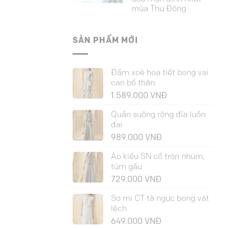
mùa Thu Đông
SẢN PHẨM MỚI
Đầm xoè hoạ tiết bong vai
can bổ thân
1.589.000
VNĐ
Quần suông rộng đỉa luồn
đai
989.000
VNĐ
Áo kiểu SN cổ tròn nhúm,
túm gấu
729.000
VNĐ
Sơ mi CT tà ngực bong vát
lệch
649.000
VNĐ