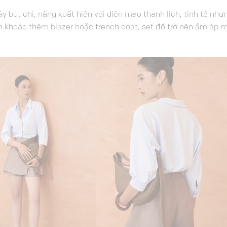
áy bút chì, nàng xuất hiện với diện mạo thanh lịch, tinh tế nh
cần khoác thêm blazer hoặc trench coat, set đồ trở nên ấm áp m