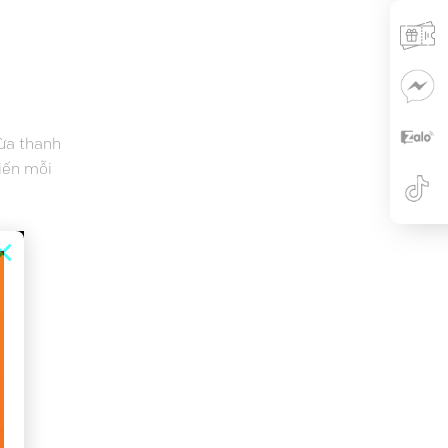
vừa thanh
iến mỗi
×