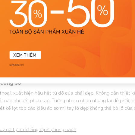
g công sở
n thoại, xuất hiện hầu hết tủ đồ của phái đẹp. Không cần thiết k
hết các chi tiết phức tạp. Tưởng nhàm chán nhưng lại dễ phối, 
ết kế lọt top các kiểu áo sơ mi tay lỡ đẹp không thể bỏ lỡ của
uý cô tự tin khẳng định phong cách