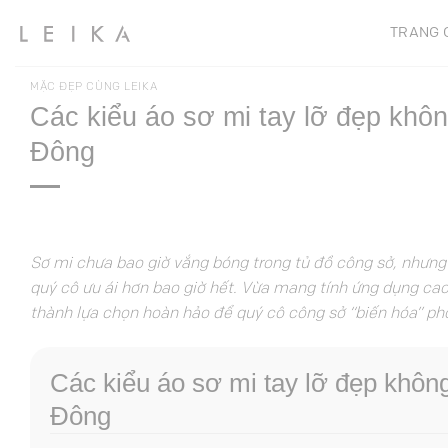
Chuyển
TRANG 
đến
nội
dung
MẶC ĐẸP CÙNG LEIKA
Các kiểu áo sơ mi tay lỡ đẹp khô
Đông
Sơ mi chưa bao giờ vắng bóng trong tủ đồ công sở, nhưng k
quý cô ưu ái hơn bao giờ hết. Vừa mang tính ứng dụng cao,
thành lựa chọn hoàn hảo để quý cô công sở “biến hóa” p
Các kiểu áo sơ mi tay lỡ đẹp khôn
Đông