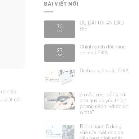
BÀI VIẾT MỚI
ƯU ĐÃI TRI ÂN ĐẶC
30
BIỆT
Th7
Chính sách đổi hàng
27
online LEIKA
Th12
Dịch vụ gói quà LEIKA
n nghiệp
6 mẫu vest trắng nữ
outfit cần
cho quý cô yêu thích
phong cách “white on
white”
Điểm danh 5 dòng
sữa rửa mặt cho da
dầu mụn đỉnh nhất