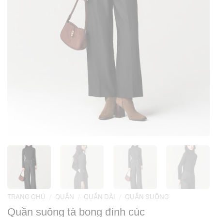
TRANG CHỦ
/
QUẦN
/
QUẦN DÀI
/
QUẦN SUÔNG
Quần suông tà bong đính cúc