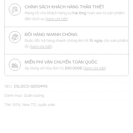
CHÍNH SÁCH KHÁCH HÀNG THÂN THIẾT
Mang tới cho khách hàng sự
hài lòng
toàn vẹn từ sản phẩm
đến dịch vụ (
Xem chi tiết
)
ĐỔI HÀNG NHANH CHÓNG
Được đổi trả hàng nhanh chóng lên tới
15 ngày
cho sản phẩm
lỗi (
Xem chi tiết
)
MIỄN PHÍ VẬN CHUYỂN TOÀN QUỐC
Áp dụng với hóa đơn từ
300.000Đ
(
Xem chi tiết
)
SKU:
25L12C2-QS5099S
Danh mục:
Quần suông
Thẻ:
50%
,
New T12
,
quần sale