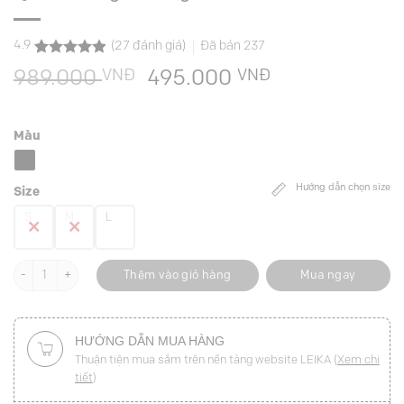
4.9
(
27
đánh giá)
Đã bán
237
4.9
27
trên 5
VNĐ
Giá
VNĐ
Giá
989.000
495.000
dựa trên
đánh giá
gốc
hiện
là:
tại
Màu
989.000 VNĐ.
là:
495.000 VNĐ
Hướng dẫn chọn size
Size
S
M
L
Quần suông tà bong đính cúc số lượng
Thêm vào giỏ hàng
Mua ngay
HƯỚNG DẪN MUA HÀNG
Thuận tiện mua sắm trên nền tảng website LEIKA (
Xem chi
tiết
)