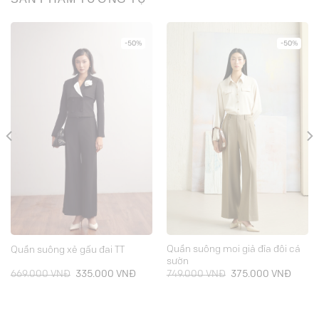
-50%
-50%
Quần suông moi giả đỉa đôi cá
Quần suông xẻ gấu đai TT
sườn
Giá
Giá
Giá
Giá
669.000
VNĐ
335.000
VNĐ
749.000
VNĐ
375.000
VNĐ
gốc
hiện
gốc
hiện
là:
tại
là:
tại
669.000 VNĐ.
là:
749.000 VNĐ.
là:
000 VNĐ.
335.000 VNĐ.
375.0