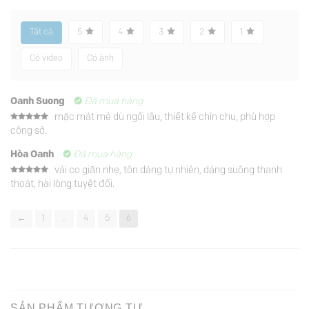
Tất cả
5
4
3
2
1
Có video
Có ảnh
Oanh Suong
Đã mua hàng
mặc mát mẻ dù ngồi lâu, thiết kế chỉn chu, phù hợp
Được xếp
công sở.
hạng
5
5
sao
Hòa Oanh
Đã mua hàng
vải co giãn nhẹ, tôn dáng tự nhiên, dáng suông thanh
Được xếp
thoát, hài lòng tuyệt đối.
hạng
5
5
sao
←
1
…
4
5
6
SẢN PHẨM TƯƠNG TỰ