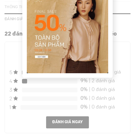
THÔNG TIN BỔ SUNG
ĐÁNH GIÁ (22)
22 đánh giá cho
Quần suông ly xếp túi chéo
4.9
ĐÁNH GIÁ TRUNG BÌNH
90%
| 20 đánh giá
5
9%
| 2 đánh giá
4
0%
| 0 đánh giá
3
0%
| 0 đánh giá
2
0%
| 0 đánh giá
1
ĐÁNH GIÁ NGAY