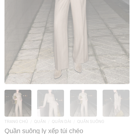
TRANG CHỦ
/
QUẦN
/
QUẦN DÀI
/
QUẦN SUÔNG
Quần suông ly xếp túi chéo