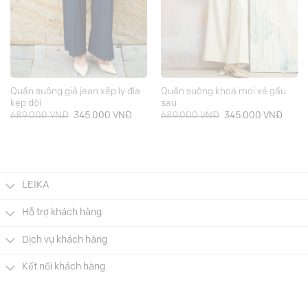
Quần suông giả jean xếp ly đỉa
Quần suông khoá moi xẻ gấu
kẹp đôi
sau
Giá
Giá
Giá
Giá
689.000
VNĐ
345.000
VNĐ
689.000
VNĐ
345.000
VNĐ
gốc
hiện
gốc
hiện
là:
tại
là:
tại
689.000 VNĐ.
là:
689.000 VNĐ.
là:
000 VNĐ.
345.000 VNĐ.
345.0
LEIKA
Hỗ trợ khách hàng
Dịch vụ khách hàng
Kết nối khách hàng