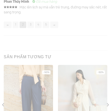
Phan Thúy Minh
Đã mua hàng
Mặc lên lịch sự mà vẫn trẻ trung, đường may sắc nét, rất
Được xếp
sang trọng.
hạng
5
5
sao
←
1
2
3
4
5
→
SẢN PHẨM TƯƠNG TỰ
-50%
-50%