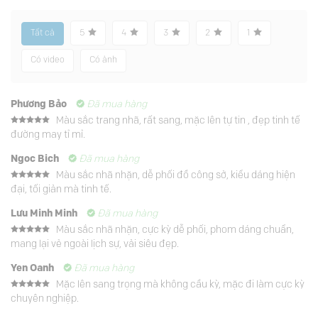
Tất cả
5
4
3
2
1
Có video
Có ảnh
Phương Bảo
Đã mua hàng
Màu sắc trang nhã, rất sang, mặc lên tự tin , đẹp tinh tế
Được xếp
đường may tỉ mỉ.
hạng
5
5
sao
Ngoc Bich
Đã mua hàng
Màu sắc nhã nhặn, dễ phối đồ công sở, kiểu dáng hiện
Được xếp
đại, tối giản mà tinh tế.
hạng
5
5
sao
Lưu Minh Minh
Đã mua hàng
Màu sắc nhã nhặn, cực kỳ dễ phối, phom dáng chuẩn,
Được xếp
mang lại vẻ ngoài lịch sự, vải siêu đẹp.
hạng
5
5
sao
Yen Oanh
Đã mua hàng
Mặc lên sang trọng mà không cầu kỳ, mặc đi làm cực kỳ
Được xếp
chuyên nghiệp.
hạng
5
5
sao