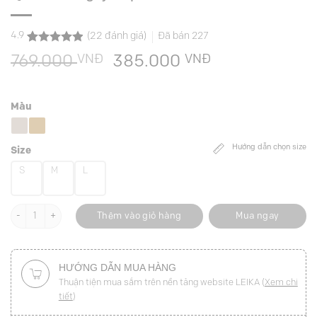
4.9
(
22
đánh giá)
Đã bán
227
4.9
22
trên 5
VNĐ
Giá
VNĐ
Giá
769.000
385.000
dựa trên
đánh giá
gốc
hiện
là:
tại
Màu
769.000 VNĐ.
là:
385.000 VNĐ
Hướng dẫn chọn size
Size
S
M
L
Quần suông ly xếp túi chéo số lượng
Thêm vào giỏ hàng
Mua ngay
HƯỚNG DẪN MUA HÀNG
Thuận tiện mua sắm trên nền tảng website LEIKA (
Xem chi
tiết
)