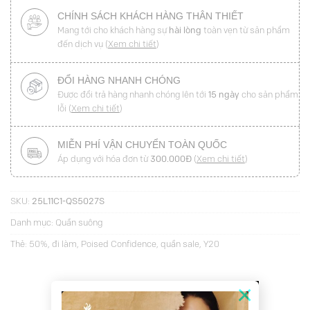
CHÍNH SÁCH KHÁCH HÀNG THÂN THIẾT
Mang tới cho khách hàng sự
hài lòng
toàn vẹn từ sản phẩm
đến dịch vụ (
Xem chi tiết
)
ĐỔI HÀNG NHANH CHÓNG
Được đổi trả hàng nhanh chóng lên tới
15 ngày
cho sản phẩm
lỗi (
Xem chi tiết
)
MIỄN PHÍ VẬN CHUYỂN TOÀN QUỐC
Áp dụng với hóa đơn từ
300.000Đ
(
Xem chi tiết
)
SKU:
25L11C1-QS5027S
Danh mục:
Quần suông
Thẻ:
50%
,
đi làm
,
Poised Confidence
,
quần sale
,
Y20
×