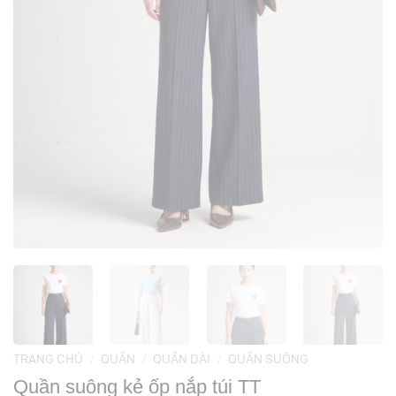
TRANG CHỦ
/
QUẦN
/
QUẦN DÀI
/
QUẦN SUÔNG
Quần suông kẻ ốp nắp túi TT