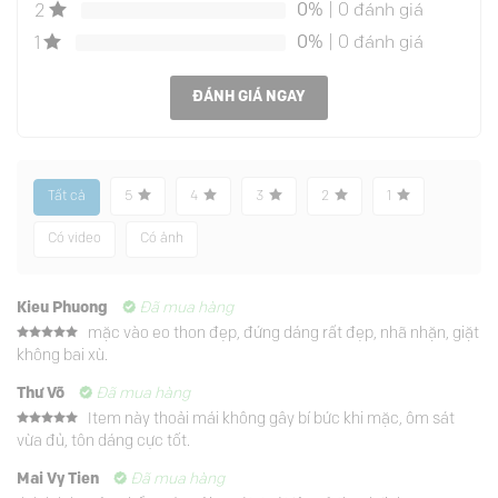
0%
| 0 đánh giá
2
0%
| 0 đánh giá
1
ĐÁNH GIÁ NGAY
Tất cả
5
4
3
2
1
Có video
Có ảnh
Kieu Phuong
Đã mua hàng
mặc vào eo thon đẹp, đứng dáng rất đẹp, nhã nhặn, giặt
Được xếp
không bai xù.
hạng
5
5
sao
Thư Võ
Đã mua hàng
Item này thoải mái không gây bí bức khi mặc, ôm sát
Được xếp
vừa đủ, tôn dáng cực tốt.
hạng
5
5
sao
Mai Vy Tien
Đã mua hàng