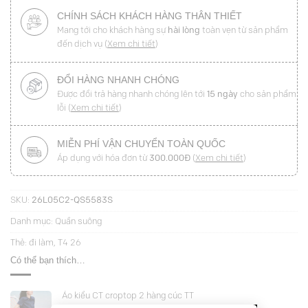
CHÍNH SÁCH KHÁCH HÀNG THÂN THIẾT
Mang tới cho khách hàng sự
hài lòng
toàn vẹn từ sản phẩm
đến dịch vụ (
Xem chi tiết
)
ĐỔI HÀNG NHANH CHÓNG
Được đổi trả hàng nhanh chóng lên tới
15 ngày
cho sản phẩm
lỗi (
Xem chi tiết
)
MIỄN PHÍ VẬN CHUYỂN TOÀN QUỐC
Áp dụng với hóa đơn từ
300.000Đ
(
Xem chi tiết
)
SKU:
26L05C2-QS5583S
Danh mục:
Quần suông
Thẻ:
đi làm
,
T4 26
Có thể bạn thích…
Áo kiểu CT croptop 2 hàng cúc TT