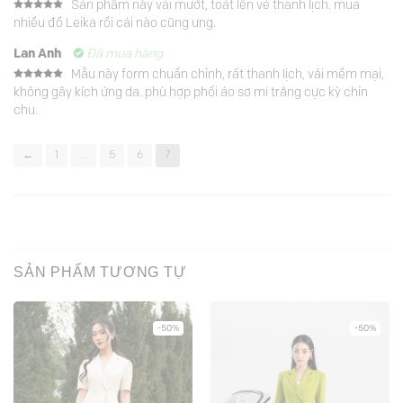
Sản phẩm này vải mướt, toát lên vẻ thanh lịch. mua
Được xếp
nhiều đồ Leika rồi cái nào cũng ưng.
hạng
5
5
sao
Lan Anh
Đã mua hàng
Mẫu này form chuẩn chỉnh, rất thanh lịch, vải mềm mại,
Được xếp
không gây kích ứng da. phù hợp phối áo sơ mi trắng cực kỳ chỉn
hạng
5
5
sao
chu.
←
1
…
5
6
7
SẢN PHẨM TƯƠNG TỰ
-50%
-50%