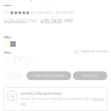
5.0
(
34
đánh giá)
Đã bán
283
5.0
34
trên 5
VNĐ
Giá
VNĐ
Giá
829.000
415.000
dựa trên
đánh giá
gốc
hiện
là:
tại
Màu
829.000 VNĐ.
là:
415.000 VNĐ.
Hướng dẫn chọn size
Size
S
M
L
Quần suông kẻ ốp nắp túi TT số lượng
Thêm vào giỏ hàng
Mua ngay
HƯỚNG DẪN MUA HÀNG
Thuận tiện mua sắm trên nền tảng website LEIKA (
Xem chi
tiết
)