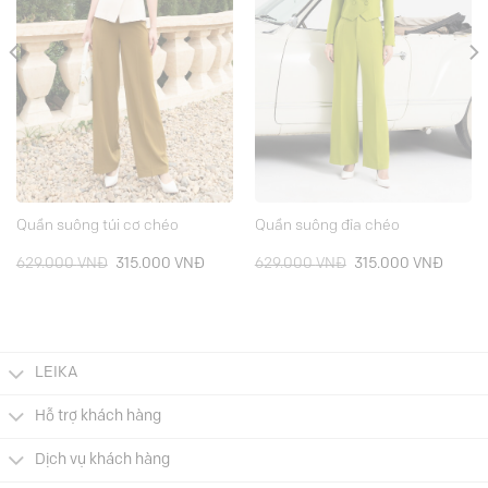
Quần suông túi cơ chéo
Quần suông đỉa chéo
Giá
Giá
Giá
Giá
629.000
VNĐ
315.000
VNĐ
629.000
VNĐ
315.000
VNĐ
gốc
hiện
gốc
hiện
là:
tại
là:
tại
629.000 VNĐ.
là:
629.000 VNĐ.
là:
000 VNĐ.
315.000 VNĐ.
315.00
LEIKA
Hỗ trợ khách hàng
Dịch vụ khách hàng