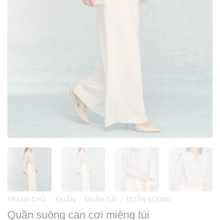
TRANG CHỦ
/
QUẦN
/
QUẦN DÀI
/
QUẦN SUÔNG
Quần suông can cơi miệng túi