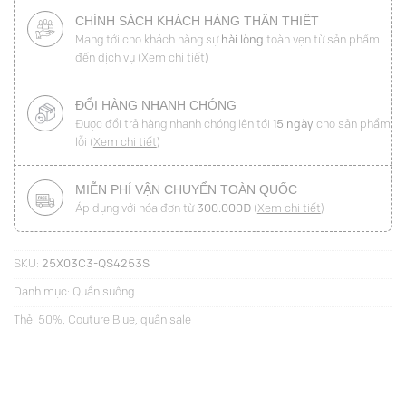
CHÍNH SÁCH KHÁCH HÀNG THÂN THIẾT
Mang tới cho khách hàng sự
hài lòng
toàn vẹn từ sản phẩm
đến dịch vụ (
Xem chi tiết
)
ĐỔI HÀNG NHANH CHÓNG
Được đổi trả hàng nhanh chóng lên tới
15 ngày
cho sản phẩm
lỗi (
Xem chi tiết
)
MIỄN PHÍ VẬN CHUYỂN TOÀN QUỐC
Áp dụng với hóa đơn từ
300.000Đ
(
Xem chi tiết
)
SKU:
25X03C3-QS4253S
Danh mục:
Quần suông
Thẻ:
50%
,
Couture Blue
,
quần sale