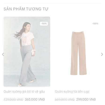
SẢN PHẨM TƯƠNG TỰ
-50%
-55%
Quần suông giả bò lơ vê gấu
Quần suông túi liền cạp
Giá
Giá
Giá
Giá
729.000
VNĐ
365.000
VNĐ
669.000
VNĐ
299.000
VNĐ
gốc
hiện
gốc
hiện