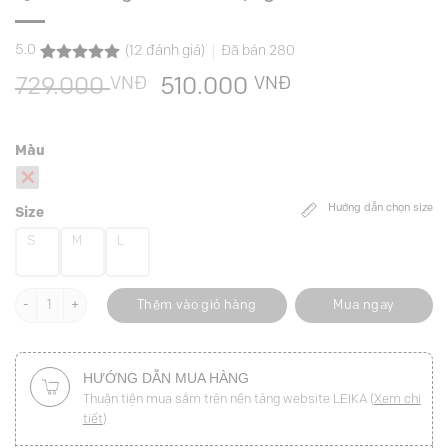
5.0
(
12
đánh giá)
Đã bán
280
5.0
12
trên 5
VNĐ
Giá
VNĐ
Giá
729.000
510.000
dựa trên
đánh giá
gốc
hiện
là:
tại
Màu
729.000 VNĐ.
là:
510.000 VNĐ.
Hướng dẫn chọn size
Size
S
M
L
Quần suông can cơi miệng túi số lượng
Thêm vào giỏ hàng
Mua ngay
HƯỚNG DẪN MUA HÀNG
Thuận tiện mua sắm trên nền tảng website LEIKA (
Xem chi
tiết
)