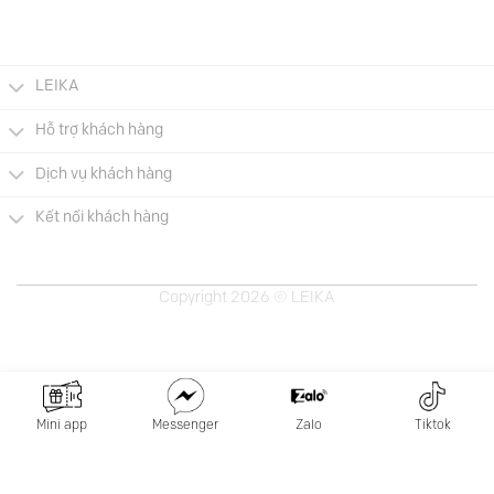
là:
tại
là:
tại
729.000 VNĐ.
là:
669.000 VNĐ.
là:
000 VNĐ.
365.000 VNĐ.
299.0
LEIKA
Hỗ trợ khách hàng
Dịch vụ khách hàng
Kết nối khách hàng
Copyright 2026 © LEIKA
Mini app
Messenger
Zalo
Tiktok