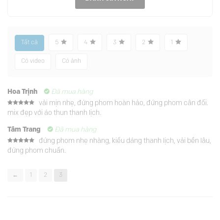
Tất cả
5
4
3
2
1
Có video
Có ảnh
Hoa Trịnh
Đã mua hàng
vải mịn nhẹ, đứng phom hoàn hảo, đứng phom cân đối.
Được xếp
mix đẹp với áo thun thanh lịch.
hạng
5
5
sao
Tâm Trang
Đã mua hàng
đứng phom nhẹ nhàng, kiểu dáng thanh lịch, vải bền lâu,
Được xếp
đứng phom chuẩn.
hạng
5
5
sao
←
1
2
3