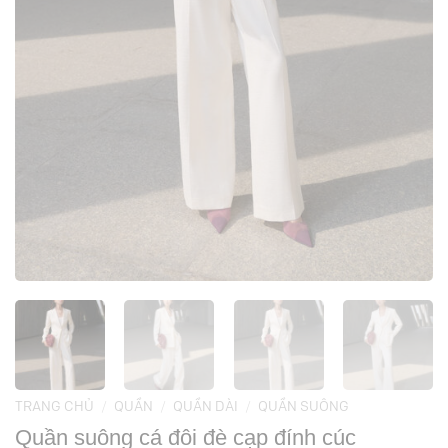
TRANG CHỦ
/
QUẦN
/
QUẦN DÀI
/
QUẦN SUÔNG
Quần suông cá đôi đè cạp đính cúc