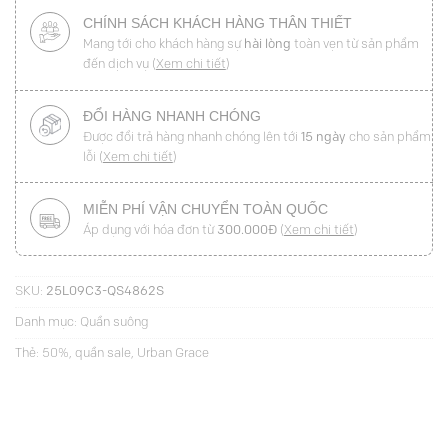
CHÍNH SÁCH KHÁCH HÀNG THÂN THIẾT
Mang tới cho khách hàng sự
hài lòng
toàn vẹn từ sản phẩm
đến dịch vụ (
Xem chi tiết
)
ĐỔI HÀNG NHANH CHÓNG
Được đổi trả hàng nhanh chóng lên tới
15 ngày
cho sản phẩm
lỗi (
Xem chi tiết
)
MIỄN PHÍ VẬN CHUYỂN TOÀN QUỐC
Áp dụng với hóa đơn từ
300.000Đ
(
Xem chi tiết
)
SKU:
25L09C3-QS4862S
Danh mục:
Quần suông
Thẻ:
50%
,
quần sale
,
Urban Grace