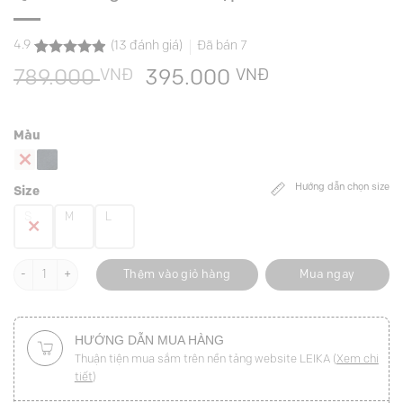
4.9
(
13
đánh giá)
Đã bán
7
4.9
13
trên 5
VNĐ
Giá
VNĐ
Giá
789.000
395.000
dựa trên
đánh giá
gốc
hiện
là:
tại
Màu
789.000 VNĐ.
là:
395.000 VNĐ
Hướng dẫn chọn size
Size
S
M
L
Quần suông cá đôi đè cạp đính cúc số lượng
Thêm vào giỏ hàng
Mua ngay
HƯỚNG DẪN MUA HÀNG
Thuận tiện mua sắm trên nền tảng website LEIKA (
Xem chi
tiết
)