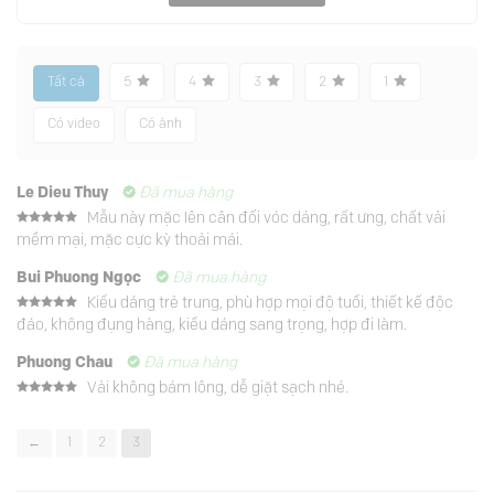
Tất cả
5
4
3
2
1
Có video
Có ảnh
Le Dieu Thuy
Đã mua hàng
Mẫu này mặc lên cân đối vóc dáng, rất ưng, chất vải
Được xếp
mềm mại, mặc cực kỳ thoải mái.
hạng
5
5
sao
Bui Phuong Ngọc
Đã mua hàng
Kiểu dáng trẻ trung, phù hợp mọi độ tuổi, thiết kế độc
Được xếp
đáo, không đụng hàng, kiểu dáng sang trọng, hợp đi làm.
hạng
5
5
sao
Phuong Chau
Đã mua hàng
Vải không bám lông, dễ giặt sạch nhé.
Được xếp
hạng
5
5
sao
←
1
2
3