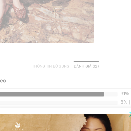
THÔNG TIN BỔ SUNG
ĐÁNH GIÁ (12)
 eo
91%
8%
|
0%
|
0%
|
0%
|