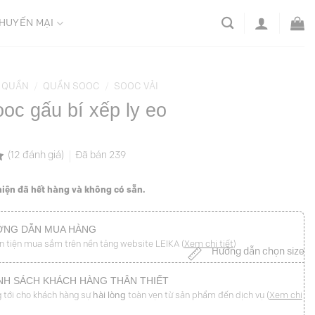
HUYẾN MẠI
QUẦN
/
QUẦN SOOC
/
SOOC VẢI
oc gấu bí xếp ly eo
(
12
đánh giá)
Đã bán
239
iện đã hết hàng và không có sẵn.
NG DẪN MUA HÀNG
n tiện mua sắm trên nền tảng website LEIKA (
Xem chi tiết
)
Hướng dẫn chọn size
NH SÁCH KHÁCH HÀNG THÂN THIẾT
 tới cho khách hàng sự
hài lòng
toàn vẹn từ sản phẩm đến dịch vụ (
Xem chi