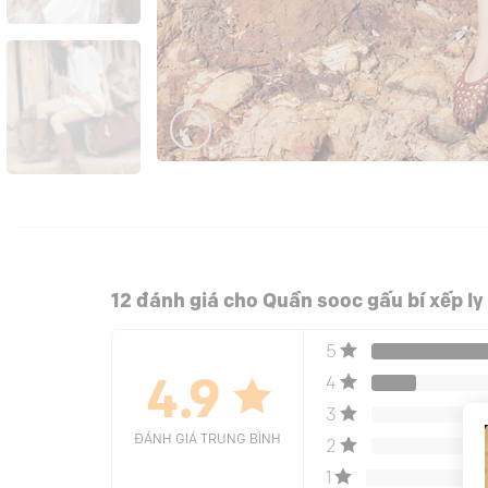
12 đánh giá cho
Quần sooc gấu bí xếp ly
5
4
4.9
3
ĐÁNH GIÁ TRUNG BÌNH
2
1