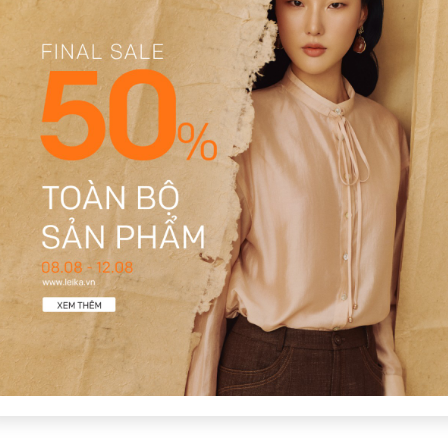
1
Có video
Có ảnh
ớt, mặc lên tự tin hẳn. chờ Earthen Harmony lâu quá.
ông co rút. bộ sưu tập Earthen Harmony rất ấn tượng.
 tế, hợp xu hướng. Earthen Harmony đúng như mong đợi.
u dù giặt nhiều. hóng bộ này từ lâu rồi.
en Harmony từ hồi công bố.