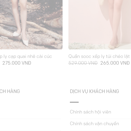
 ly cạp quai nhê cài cúc
Quần sooc xếp ly túi chéo lật
Giá
Giá
Giá
275.000
VNĐ
529.000
VNĐ
265.000
VNĐ
gốc
hiện
gốc
là:
tại
là:
549.000 VNĐ.
là:
529.000 VNĐ.
275.000 VNĐ.
ÁCH HÀNG
DỊCH VỤ KHÁCH HÀNG
Chính sách hội viên
Chính sách vận chuyển