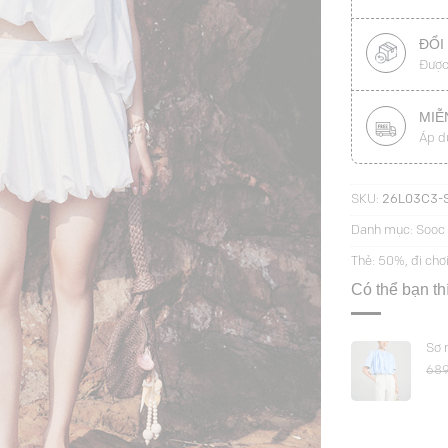
ĐỔI
Được
MIỄ
Áp d
SKU:
26L03C3-
Danh mục:
Sooc 
Thẻ:
50%
,
đi chơ
Có thể bạn t
Sơ 
68