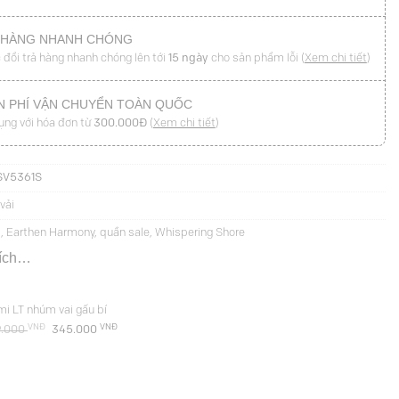
 HÀNG NHANH CHÓNG
 đổi trả hàng nhanh chóng lên tới
15 ngày
cho sản phẩm lỗi (
Xem chi tiết
)
N PHÍ VẬN CHUYỂN TOÀN QUỐC
ụng với hóa đơn từ
300.000Đ
(
Xem chi tiết
)
SV5361S
vải
i
,
Earthen Harmony
,
quần sale
,
Whispering Shore
hích…
mi LT nhúm vai gấu bí
VNĐ
Giá
VNĐ
Giá
9.000
345.000
gốc
hiện
là:
tại
689.000 VNĐ.
là:
345.000 VNĐ.