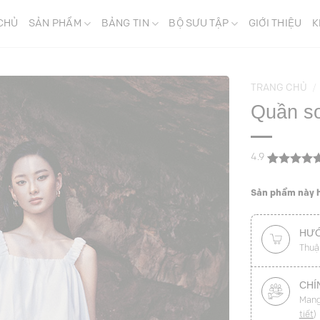
CHỦ
SẢN PHẨM
BẢNG TIN
BỘ SƯU TẬP
GIỚI THIỆU
K
TRANG CHỦ
/
Quần so
4.9
4.9
12
trên 5
dựa trên
Sản phẩm này h
đánh giá
HƯỚ
Thuậ
CHÍ
Mang
tiết
)