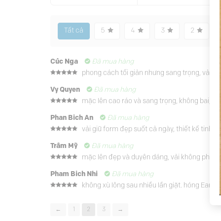
Tất cả
5
4
3
2
Cúc Nga
Đã mua hàng
phong cách tối giản nhưng sang trọng, vải mư
Được xếp
hạng
5
5
Vy Quyen
Đã mua hàng
sao
mặc lên cao ráo và sang trọng, không bai, kh
Được xếp
hạng
5
5
Phan Bich An
Đã mua hàng
sao
vải giữ form đẹp suốt cả ngày, thiết kế tinh
Được xếp
hạng
5
5
Trâm Mỹ
Đã mua hàng
sao
mặc lên đẹp và duyên dáng, vải không phai mà
Được xếp
hạng
5
5
Pham Bich Nhi
Đã mua hàng
sao
không xù lông sau nhiều lần giặt. hóng Earth
Được xếp
hạng
5
5
sao
←
1
2
3
→