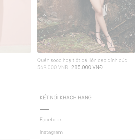
Quần sooc hoạ tiết cá liền cạp đính cúc
Giá
Giá
Giá
569.000
VNĐ
285.000
VNĐ
hiện
gốc
hiện
tại
là:
tại
là:
569.000 VNĐ.
là:
265.000 VNĐ.
285.000 VNĐ.
KẾT NỐI KHÁCH HÀNG
Facebook
Instagram