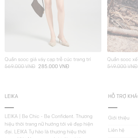
Quần sooc giả váy cạp trễ cúc trang trí
Quần sooc xếp
Giá
Giá
569.000
VNĐ
285.000
VNĐ
549.000
VNĐ
gốc
hiện
là:
tại
569.000 VNĐ.
là:
285.000 VNĐ.
LEIKA
HỖ TRỢ KH
LEIKA | Be Chic - Be Confident. Thương
Giới thiệu
hiệu thời trang nữ hướng tới vẻ đẹp hiện
Liên hệ
đại. LEIKA Tự hào là thương hiệu thời