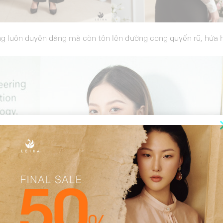
g luôn duyên dáng mà còn tôn lên đường cong quyến rũ, hứa h