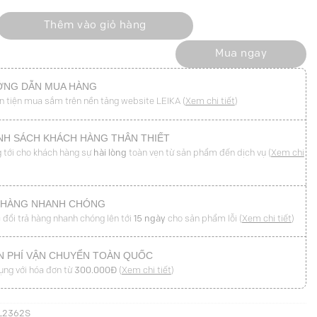
o đính cúc số lượng
Thêm vào giỏ hàng
Mua ngay
NG DẪN MUA HÀNG
n tiện mua sắm trên nền tảng website LEIKA (
Xem chi tiết
)
NH SÁCH KHÁCH HÀNG THÂN THIẾT
 tới cho khách hàng sự
hài lòng
toàn vẹn từ sản phẩm đến dịch vụ (
Xem chi
 HÀNG NHANH CHÓNG
 đổi trả hàng nhanh chóng lên tới
15 ngày
cho sản phẩm lỗi (
Xem chi tiết
)
N PHÍ VẬN CHUYỂN TOÀN QUỐC
ụng với hóa đơn từ
300.000Đ
(
Xem chi tiết
)
L2362S