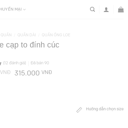
HUYẾN MẠI
QUẦN
/
QUẦN DÀI
/
QUẦN ỐNG LOE
e cạp to đính cúc
(
12
đánh giá)
Đã bán
90
VNĐ
Giá
VNĐ
Giá
315.000
gốc
hiện
là:
tại
629.000 VNĐ.
là:
315.000 VNĐ.
Hướng dẫn chọn size