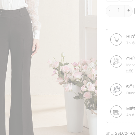
Quần loe cạp t
HƯỚ
Thuậ
CHÍ
Mang
tiết
)
ĐỔI
Được
MIỄ
Áp d
SKU:
23LC24-Q