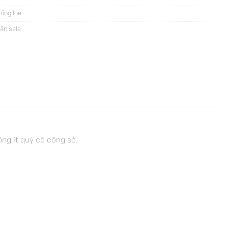
ống loe
ần sale
ng ít quý cô công sở.