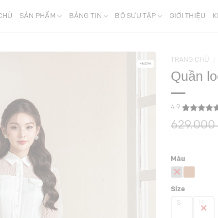
CHỦ
SẢN PHẨM
BẢNG TIN
BỘ SƯU TẬP
GIỚI THIỆU
K
TRANG CHỦ
/
-50%
Quần lo
4.9
4.9
12
trên 5
629.000
dựa trên
đánh giá
Màu
Size
S
M