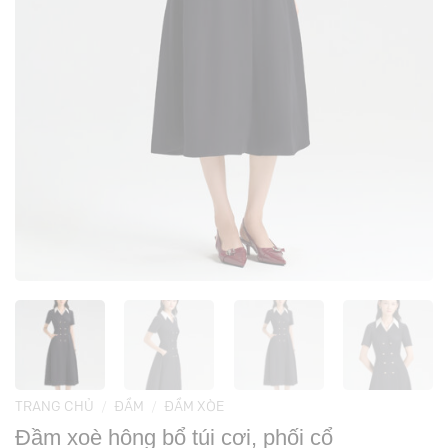
TRANG CHỦ
/
ĐẦM
/
ĐẦM XÒE
Đầm xoè hông bổ túi cơi, phối cổ