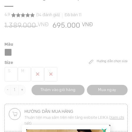
4.9
(
14
đánh giá)
Đã bán
11
4.9
14
trên 5
VNĐ
Giá
VNĐ
Giá
1.389.000
695.000
dựa trên
đánh giá
gốc
hiện
là:
tại
Màu
1.389.000 VNĐ.
là:
695.000 VN
Hướng dẫn chọn size
Size
S
M
L
XL
Đầm xoè hông bổ túi cơi, phối cổ số lượng
Thêm vào giỏ hàng
Mua ngay
HƯỚNG DẪN MUA HÀNG
Thuận tiện mua sắm trên nền tảng website LEIKA (
Xem chi
tiết
)
×