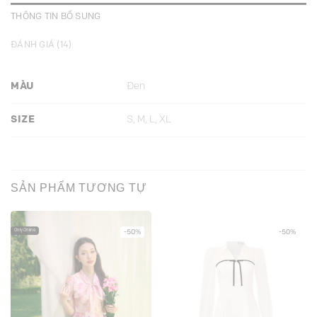
THÔNG TIN BỔ SUNG
ĐÁNH GIÁ (14)
MÀU
Đen
SIZE
S, M, L, XL
SẢN PHẨM TƯƠNG TỰ
Only Online
-50%
-50%