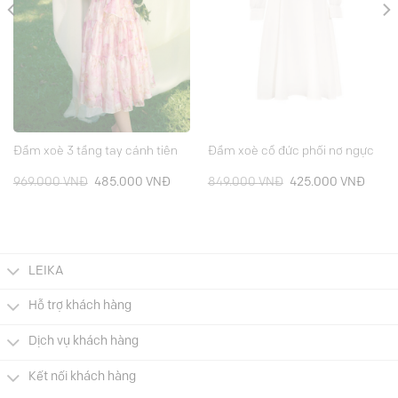
Đầm xoè 3 tầng tay cánh tiên
Đầm xoè cổ đức phối nơ ngực
á
Giá
Giá
Giá
Giá
969.000
VNĐ
485.000
VNĐ
849.000
VNĐ
425.000
VNĐ
ện
gốc
hiện
gốc
hiện
là:
tại
là:
tại
969.000 VNĐ.
là:
849.000 VNĐ.
là:
5.000 VNĐ.
485.000 VNĐ.
425.0
LEIKA
Hỗ trợ khách hàng
Dịch vụ khách hàng
Kết nối khách hàng