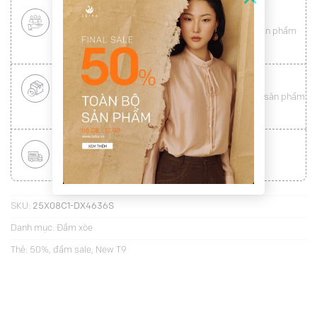
CHÍNH SÁCH KHÁCH HÀNG THÂN THIẾT
Mang tới cho khách hàng sự
hài lòng
toàn vẹn từ sản phẩm
đến dịch vụ (
Xem chi tiết
)
ĐỔI HÀNG NHANH CHÓNG
Được đổi trả hàng nhanh chóng lên tới
15 ngày
cho sản phẩm
lỗi (
Xem chi tiết
)
MIỄN PHÍ VẬN CHUYỂN TOÀN QUỐC
Áp dụng với hóa đơn từ
300.000Đ
(
Xem chi tiết
)
SKU:
25X08C1-DX4636S
Danh mục:
Đầm xòe
Thẻ:
50%
,
đầm sale
,
New T9