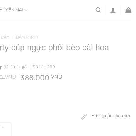
HUYẾN MẠI
ĐẦM
/
ĐẦM PARTY
ty cúp ngực phối bèo cài hoa
(
12
đánh giá)
Đã bán
250
VNĐ
Giá
VNĐ
Giá
00
388.000
gốc
hiện
là:
tại
1.389.000 VNĐ.
là:
388.000 VNĐ.
Hướng dẫn chọn size
L