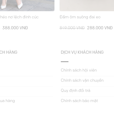
héo nơ lệch đính cúc
Đầm ôm suông đai eo
Giá
Giá
Giá
Đ
388.000
VNĐ
849.000
VNĐ
288.000
VNĐ
gốc
hiện
gốc
là:
tại
là:
t
989.000 VNĐ.
là:
849.000 VNĐ.
l
388.000 VNĐ.
ÁCH HÀNG
DỊCH VỤ KHÁCH HÀNG
Chính sách hội viên
Chính sách vận chuyển
Quy định đổi trả
ua hàng
Chính sách bảo mật