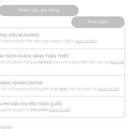
 ngực phối bèo cài hoa số lượng
Thêm vào giỏ hàng
Mua ngay
NG DẪN MUA HÀNG
n tiện mua sắm trên nền tảng website LEIKA (
Xem chi tiết
)
NH SÁCH KHÁCH HÀNG THÂN THIẾT
 tới cho khách hàng sự
hài lòng
toàn vẹn từ sản phẩm đến dịch vụ (
Xem chi
 HÀNG NHANH CHÓNG
 đổi trả hàng nhanh chóng lên tới
15 ngày
cho sản phẩm lỗi (
Xem chi tiết
)
N PHÍ VẬN CHUYỂN TOÀN QUỐC
ụng với hóa đơn từ
300.000Đ
(
Xem chi tiết
)
P3876S