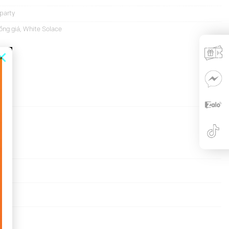
party
ồng giá
,
White Solace
×