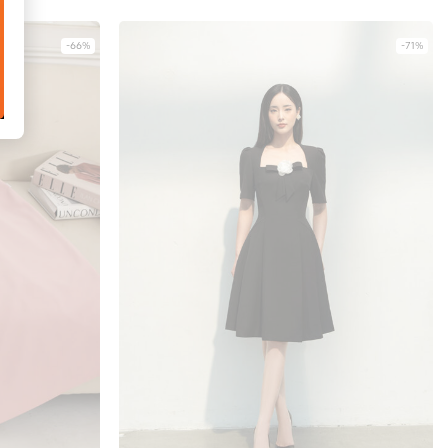
-66%
-71%