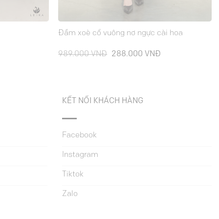
Đầm xoè cổ vuông nơ ngực cài hoa
Giá
Giá
Giá
989.000
VNĐ
288.000
VNĐ
hiện
gốc
hiện
ại
là:
tại
à:
989.000 VNĐ.
là:
288.000 VNĐ.
288.000 VNĐ.
KẾT NỐI KHÁCH HÀNG
Facebook
Instagram
Tiktok
Zalo