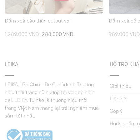
Đầm xoè bèo thân cutout vai
Đầm xoè cổ c
Giá
Giá
1.289.000
VNĐ
288.000
VNĐ
989.000
VN
gốc
hiện
là:
tại
1.289.000 VNĐ.
là:
.
288.000 VNĐ.
LEIKA
HỖ TRỢ KH
LEIKA | Be Chic - Be Confident. Thương
Giới thiệu
hiệu thời trang nữ hướng tới vẻ đẹp hiện
Liên hệ
đại. LEIKA Tự hào là thương hiệu thời
trang Việt Nam mang lại trải nghiệm mua
Góp ý
sắm tốt nhất.
Hướng dẫn m