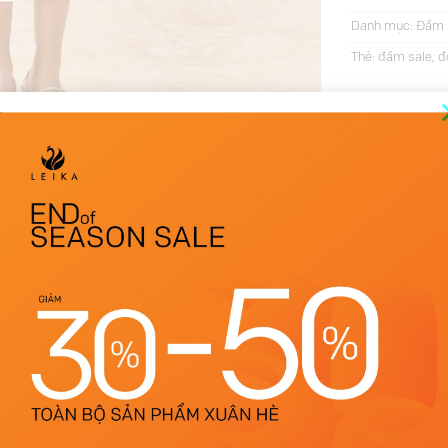
Danh mục:
Đầm 
Thẻ:
đầm sale
,
đ
THÔNG TIN BỔ SUNG
ĐÁNH GIÁ (12)
Be
S, M, L