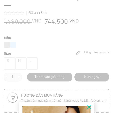
Đã bán
366
Được
VNĐ
Giá
VNĐ
Giá
1.489.000
744.500
xếp
hạng
gốc
hiện
0.0
là:
tại
5
Màu
sao
1.489.000 VNĐ.
là:
744.500 VN
Hướng dẫn chọn size
Size
S
M
L
Đầm maxi vai chờm, eo rút dây số lượng
Thêm vào giỏ hàng
Mua ngay
HƯỚNG DẪN MUA HÀNG
Thuận tiện mua sắm trên nền tảng website LEIKA (
Xem chi
×
tiết
)