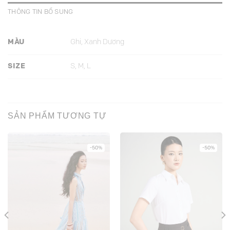
THÔNG TIN BỔ SUNG
MÀU
Ghi, Xanh Dương
SIZE
S, M, L
SẢN PHẨM TƯƠNG TỰ
-50%
-50%