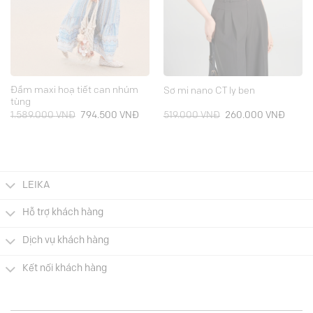
Đầm maxi hoạ tiết can nhúm
Sơ mi nano CT ly ben
tùng
Giá
Giá
Giá
Giá
1.589.000
VNĐ
794.500
VNĐ
519.000
VNĐ
260.000
VNĐ
gốc
hiện
gốc
hiện
là:
tại
là:
tại
1.589.000 VNĐ.
là:
519.000 VNĐ.
là:
000 VNĐ.
794.500 VNĐ.
260.0
LEIKA
Hỗ trợ khách hàng
Dịch vụ khách hàng
Kết nối khách hàng