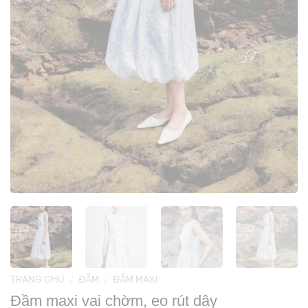
TRANG CHỦ
/
ĐẦM
/
ĐẦM MAXI
Đầm maxi vai chờm, eo rút dây