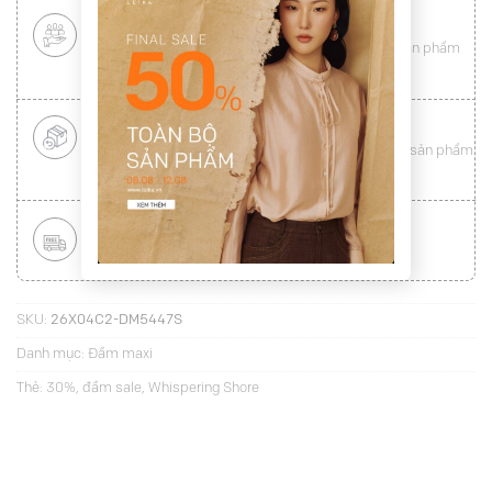
CHÍNH SÁCH KHÁCH HÀNG THÂN THIẾT
Mang tới cho khách hàng sự
hài lòng
toàn vẹn từ sản phẩm
đến dịch vụ (
Xem chi tiết
)
ĐỔI HÀNG NHANH CHÓNG
Được đổi trả hàng nhanh chóng lên tới
15 ngày
cho sản phẩm
lỗi (
Xem chi tiết
)
MIỄN PHÍ VẬN CHUYỂN TOÀN QUỐC
Áp dụng với hóa đơn từ
300.000Đ
(
Xem chi tiết
)
SKU:
26X04C2-DM5447S
Danh mục:
Đầm maxi
Thẻ:
30%
,
đầm sale
,
Whispering Shore