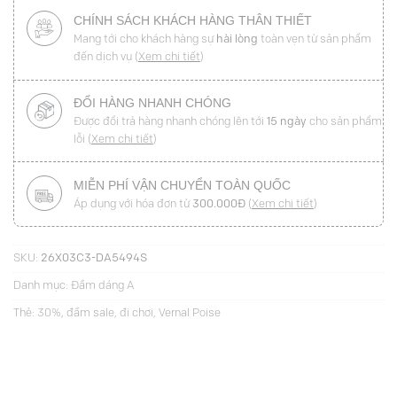
CHÍNH SÁCH KHÁCH HÀNG THÂN THIẾT
Mang tới cho khách hàng sự
hài lòng
toàn vẹn từ sản phẩm
đến dịch vụ (
Xem chi tiết
)
ĐỔI HÀNG NHANH CHÓNG
Được đổi trả hàng nhanh chóng lên tới
15 ngày
cho sản phẩm
lỗi (
Xem chi tiết
)
MIỄN PHÍ VẬN CHUYỂN TOÀN QUỐC
Áp dụng với hóa đơn từ
300.000Đ
(
Xem chi tiết
)
SKU:
26X03C3-DA5494S
Danh mục:
Đầm dáng A
Thẻ:
30%
,
đầm sale
,
đi chơi
,
Vernal Poise