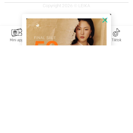
Copyright 2026 © LEIKA
×
Mini app
Messenger
Zalo
Tiktok