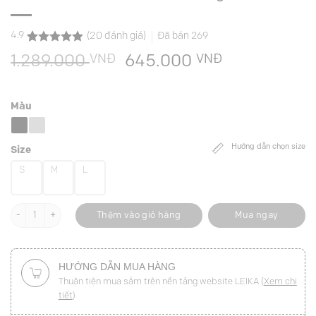
4.9
(
20
đánh giá)
Đã bán
269
4.9
20
trên 5
VNĐ
Giá
VNĐ
Giá
1.289.000
645.000
dựa trên
đánh giá
gốc
hiện
là:
tại
Màu
1.289.000 VNĐ.
là:
645.000 VN
Hướng dẫn chọn size
Size
S
M
L
Đầm A vai chờm thân can bong đính cúc số lượng
Thêm vào giỏ hàng
Mua ngay
HƯỚNG DẪN MUA HÀNG
Thuận tiện mua sắm trên nền tảng website LEIKA (
Xem chi
tiết
)