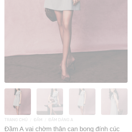
TRANG CHỦ
/
ĐẦM
/
ĐẦM DÁNG A
Đầm A vai chờm thân can bong đính cúc