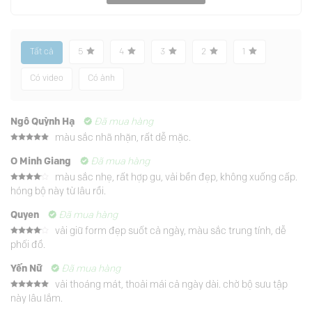
Tất cả
5
4
3
2
1
Có video
Có ảnh
Ngô Quỳnh Hạ
Đã mua hàng
màu sắc nhã nhặn, rất dễ mặc.
Được xếp
hạng
5
5
O Minh Giang
Đã mua hàng
sao
màu sắc nhẹ, rất hợp gu, vải bền đẹp, không xuống cấp.
Được
hóng bộ này từ lâu rồi.
xếp
hạng
4
5 sao
Quyen
Đã mua hàng
vải giữ form đẹp suốt cả ngày, màu sắc trung tính, dễ
Được
phối đồ.
xếp
hạng
4
5 sao
Yến Nữ
Đã mua hàng
vải thoáng mát, thoải mái cả ngày dài. chờ bộ sưu tập
Được xếp
này lâu lắm.
hạng
5
5
sao