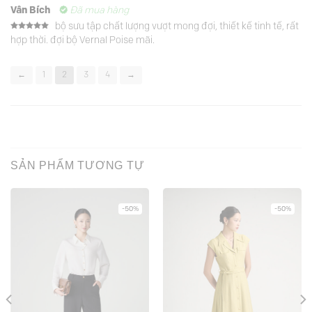
Vân Bích
Đã mua hàng
bộ sưu tập chất lượng vượt mong đợi, thiết kế tinh tế, rất
Được xếp
hợp thời. đợi bộ Vernal Poise mãi.
hạng
5
5
sao
←
1
2
3
4
→
SẢN PHẨM TƯƠNG TỰ
-50%
-50%