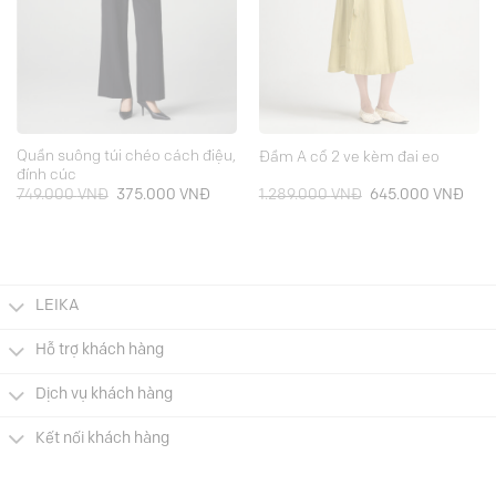
Quần suông túi chéo cách điệu,
Đầm A cổ 2 ve kèm đai eo
đính cúc
Giá
Giá
Giá
Giá
749.000
VNĐ
375.000
VNĐ
1.289.000
VNĐ
645.000
VNĐ
gốc
hiện
gốc
hiện
là:
tại
là:
tại
749.000 VNĐ.
là:
1.289.000 VNĐ.
là:
.000 VNĐ.
375.000 VNĐ.
645.
LEIKA
Hỗ trợ khách hàng
Dịch vụ khách hàng
Kết nối khách hàng