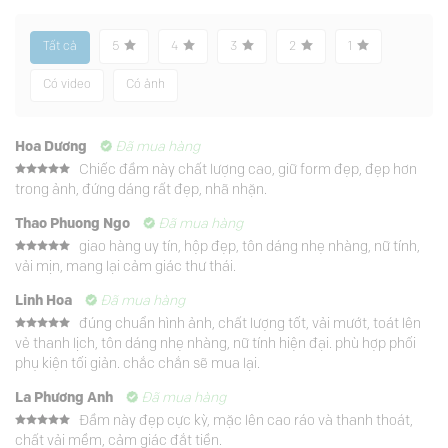
Tất cả
5
4
3
2
1
Có video
Có ảnh
Hoa Dương
Đã mua hàng
Chiếc đầm này chất lượng cao, giữ form đẹp, đẹp hơn
Được xếp
trong ảnh, đứng dáng rất đẹp, nhã nhặn.
hạng
5
5
sao
Thao Phuong Ngo
Đã mua hàng
giao hàng uy tín, hộp đẹp, tôn dáng nhẹ nhàng, nữ tính,
Được xếp
vải mịn, mang lại cảm giác thư thái.
hạng
5
5
sao
Linh Hoa
Đã mua hàng
đúng chuẩn hình ảnh, chất lượng tốt, vải mướt, toát lên
Được xếp
vẻ thanh lịch, tôn dáng nhẹ nhàng, nữ tính hiện đại. phù hợp phối
hạng
5
5
sao
phụ kiện tối giản. chắc chắn sẽ mua lại.
La Phương Anh
Đã mua hàng
Đầm này đẹp cực kỳ, mặc lên cao ráo và thanh thoát,
Được xếp
chất vải mềm, cảm giác đắt tiền.
hạng
5
5